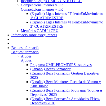
Inscripció Equips UMH - CADU i CEU
Competicions Internes y TR
Competicions Internes y TR
(Español) Ligas Internas #TalentoEnMovimiento
1º CUATRIMESTRE
(Español) Ligas Internas #TalentoEnMovimiento
2º CUATRIMESTRE
Memòries CADU i CEU
Informació sobre assegurances
Beques i formació
Beques i formació
Ajudes
Ajudes
Programa UMH-PROMESES esportives
(Español) Becas Santander
(Español) Beca Formación Gestión Deportiva
2025
(Español) Beca Monitores Escuela de Verano y
Aula Junior
(Español) Beca Formación Programa "Promesas
Deportivas" 2025
(Español) Beca Formación Actividades Físico-
Deportivas 2026