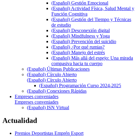
(Español) Gestión Emocional
(Español) Actividad Física, Salud Mental y
Función Cognitiva
(Español) Gestión del Tiempo y Técnicas
de estudio
(Español) Desconexión digital
(Español) Mindfulness y Yoga
(Español) Prevención del suicidio
(Español) ¿Por qué rumias?
(Español) Manejo del estrés
(Español) Más allá del espejo: Una mirada
compasiva hacia tu cuerpo
(Español) Últimas Publicaciones
(Español) Círculo Abierto
(Español) Círculo Abierto
(Español) Programación Curso 2024-2025
(Español) Conexiones Rápidas
Empreses conveniades
Empreses conveniades
(Español) ISN Virtual
Actualidad
Premios Deportistas Emprén Esport