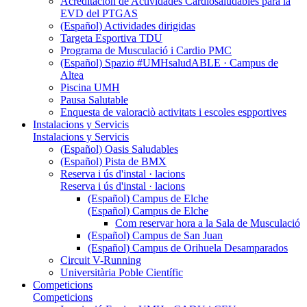
Acreditación de Actividades Cardiosaludables para la
EVD del PTGAS
(Español) Actividades dirigidas
Targeta Esportiva TDU
Programa de Musculació i Cardio PMC
(Español) Spazio #UMHsaludABLE · Campus de
Altea
Piscina UMH
Pausa Salutable
Enquesta de valoraciò activitats i escoles espportives
Instalacions y Servicis
Instalacions y Servicis
(Español) Oasis Saludables
(Español) Pista de BMX
Reserva i ús d'instal · lacions
Reserva i ús d'instal · lacions
(Español) Campus de Elche
(Español) Campus de Elche
Com reservar hora a la Sala de Musculació
(Español) Campus de San Juan
(Español) Campus de Orihuela Desamparados
Circuit V-Running
Universitària Poble Científic
Competicions
Competicions