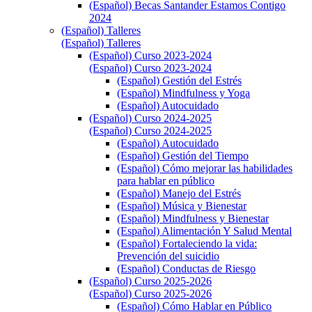
(Español) Becas Santander Estamos Contigo
2024
(Español) Talleres
(Español) Talleres
(Español) Curso 2023-2024
(Español) Curso 2023-2024
(Español) Gestión del Estrés
(Español) Mindfulness y Yoga
(Español) Autocuidado
(Español) Curso 2024-2025
(Español) Curso 2024-2025
(Español) Autocuidado
(Español) Gestión del Tiempo
(Español) Cómo mejorar las habilidades
para hablar en público
(Español) Manejo del Estrés
(Español) Música y Bienestar
(Español) Mindfulness y Bienestar
(Español) Alimentación Y Salud Mental
(Español) Fortaleciendo la vida:
Prevención del suicidio
(Español) Conductas de Riesgo
(Español) Curso 2025-2026
(Español) Curso 2025-2026
(Español) Cómo Hablar en Público