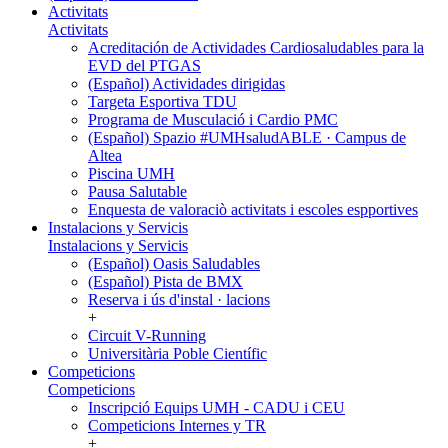
Activitats
Activitats
Acreditación de Actividades Cardiosaludables para la
EVD del PTGAS
(Español) Actividades dirigidas
Targeta Esportiva TDU
Programa de Musculació i Cardio PMC
(Español) Spazio #UMHsaludABLE · Campus de
Altea
Piscina UMH
Pausa Salutable
Enquesta de valoraciò activitats i escoles espportives
Instalacions y Servicis
Instalacions y Servicis
(Español) Oasis Saludables
(Español) Pista de BMX
Reserva i ús d'instal · lacions
+
Circuit V-Running
Universitària Poble Científic
Competicions
Competicions
Inscripció Equips UMH - CADU i CEU
Competicions Internes y TR
+