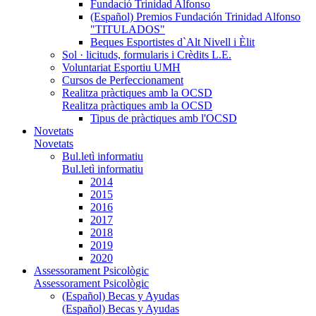
Fundació Trinidad Alfonso
(Español) Premios Fundación Trinidad Alfonso
"TITULADOS"
Beques Esportistes d`Alt Nivell i Èlit
Sol · licituds, formularis i Crèdits L.E.
Voluntariat Esportiu UMH
Cursos de Perfeccionament
Realitza pràctiques amb la OCSD
Realitza pràctiques amb la OCSD
Tipus de pràctiques amb l'OCSD
Novetats
Novetats
Bul.letì informatiu
Bul.letì informatiu
2014
2015
2016
2017
2018
2019
2020
Assessorament Psicològic
Assessorament Psicològic
(Español) Becas y Ayudas
(Español) Becas y Ayudas