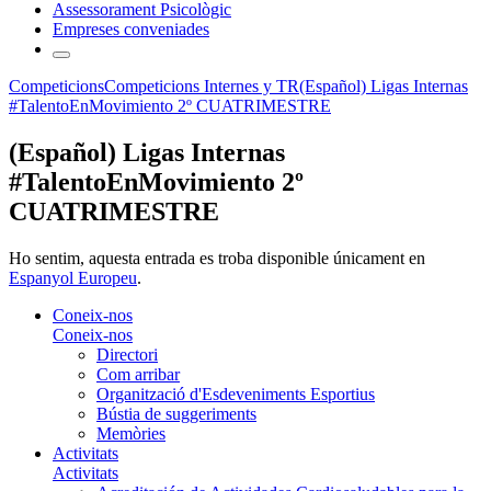
Assessorament Psicològic
Empreses conveniades
Competicions
Competicions Internes y TR
(Español) Ligas Internas
#TalentoEnMovimiento 2º CUATRIMESTRE
(Español) Ligas Internas
#TalentoEnMovimiento 2º
CUATRIMESTRE
Ho sentim, aquesta entrada es troba disponible únicament en
Espanyol Europeu
.
Coneix-nos
Coneix-nos
Directori
Com arribar
Organització d'Esdeveniments Esportius
Bústia de suggeriments
Memòries
Activitats
Activitats