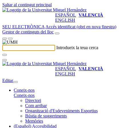
Saltar al contingut principal
ESPAÑOL
VALENCIÀ
ENGLISH
SEU ELECTRÒNICA
Accés identificat (obri en nova finestra)
Gestor de continguts del lloc
Introdueix la teua cerca
ESPAÑOL
VALENCIÀ
ENGLISH
Editar
Coneix-nos
Coneix-nos
Directori
Com arribar
Organització d'Esdeveniments Esportius
Bústia de suggeriments
Memòries
(Español) Accesibilidad