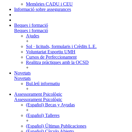
Memòries CADU i CEU
Informació sobre assegurances
Beques i formació
Beques i formació
Ajudes
+
Sol · licituds, formularis i Crèdits L.E.
Voluntariat Esportiu UMH
Cursos de Perfeccionament
Realitza pràctiques amb la OCSD
+
Novetats
Novetats
Bul.letì informatiu
+
Assessorament Psicològic
Assessorament Psicològic
(Español) Becas y Ayudas
+
(Español) Talleres
+
(Español) Últimas Publicaciones
(Español) Círculo Abierto