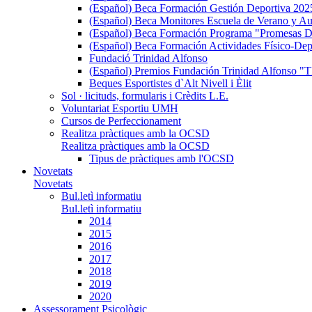
(Español) Beca Formación Gestión Deportiva 202
(Español) Beca Monitores Escuela de Verano y Au
(Español) Beca Formación Programa "Promesas D
(Español) Beca Formación Actividades Físico-Dep
Fundació Trinidad Alfonso
(Español) Premios Fundación Trinidad Alfons
Beques Esportistes d`Alt Nivell i Èlit
Sol · licituds, formularis i Crèdits L.E.
Voluntariat Esportiu UMH
Cursos de Perfeccionament
Realitza pràctiques amb la OCSD
Realitza pràctiques amb la OCSD
Tipus de pràctiques amb l'OCSD
Novetats
Novetats
Bul.letì informatiu
Bul.letì informatiu
2014
2015
2016
2017
2018
2019
2020
Assessorament Psicològic