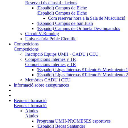
Reserva i ús d'instal · lacions
(Español) Campus de Elche
(Español) Campus de Elche
Com reservar hora a la Sala de Musculació
(Español) Campus de San Juan
(Español) Campus de Orihuela Desamparados
Circuit V-Running
Universitària Poble Científic
Competicions
Competicions
Inscripció Equips UMH - CADU i CEU
Competicions Internes y TR
Competicions Internes y TR
(Español) Ligas Internas #TalentoEnMovimien
(Español) Ligas Internas #TalentoEnMovimien
Memòries CADU i CEU
Informació sobre assegurances
Beques i formació
Beques i formació
Ajudes
Ajudes
Programa UMH-PROMESES esportives
(Español) Becas Santander