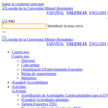
Saltar al contingut principal
ESPAÑOL
VALENCIÀ
ENGLISH
Introdueix la teua cerca
ESPAÑOL
VALENCIÀ
ENGLISH
Coneix-nos
Coneix-nos
Directori
Com arribar
Organització d'Esdeveniments Esportius
Bústia de suggeriments
Memòries
(Español) Accesibilidad
Activitats
Activitats
Acreditación de Actividades Cardiosaludables para la
(Español) Actividades dirigidas
Targeta Esportiva TDU