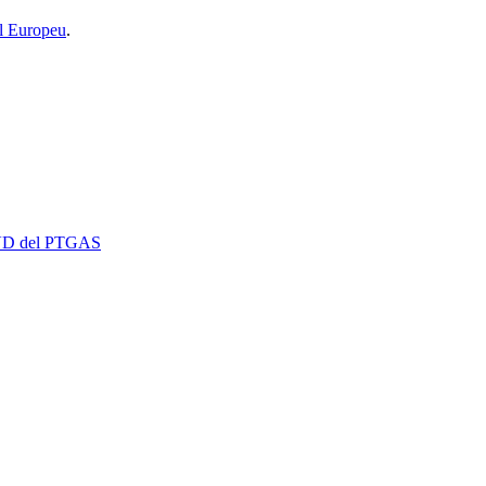
l Europeu
.
 EVD del PTGAS