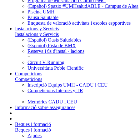
Programa de Musculació i Cardio PMC
(Español) Spazio #UMHsaludABLE · Campus de Altea
Piscina UMH
Pausa Salutable
Enquesta de valoraciò activitats i escoles espportives
Instalacions y Servicis
Instalacions y Servicis
(Español) Oasis Saludables
(Español) Pista de BMX
Reserva i ús d'instal · lacions
+
Circuit V-Running
Universitària Poble Científic
Competicions
Competicions
Inscripció Equips UMH - CADU i CEU
Competicions Internes y TR
+
Memòries CADU i CEU
Informació sobre assegurances
Beques i formació
Beques i formació
Ajudes