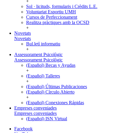
+
Sol · licituds, formularis i Crèdits L.E.
Voluntariat Esportiu UMH
Cursos de Perfeccionament
Realitza pràctiques amb la OCSD
+
Novetats
Novetats
Bul.letì informatiu
+
Assessorament Psicològic
Assessorament Psicològic
(Español) Becas y Ayudas
+
(Español) Talleres
+
(Español) Últimas Publicaciones
(Español) Círculo Abierto
+
(Español) Conexiones Rápidas
Empreses conveniades
Empreses conveniades
(Español) ISN Virtual
Facebook