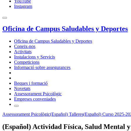
YouTube
Instagram
Oficina de Campus Saludables y Deportes
Oficina de Campus Saludables y Deportes
Coneix-nos
Activitats
Instalacions y Servicis
Competicions
Informació sobre assegurances
Beques i formació
Novetats
Assessorament Psicològic
Empreses conveniades
Assessorament Psicològic
(Español) Talleres
(Español) Curso 2025-20
(Español) Actividad Física, Salud Mental 