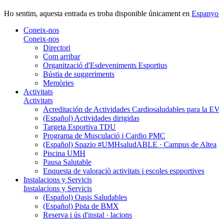
Ho sentim, aquesta entrada es troba disponible únicament en
Espanyo
Coneix-nos
Coneix-nos
Directori
Com arribar
Organització d'Esdeveniments Esportius
Bústia de suggeriments
Memòries
Activitats
Activitats
Acreditación de Actividades Cardiosaludables para la
(Español) Actividades dirigidas
Targeta Esportiva TDU
Programa de Musculació i Cardio PMC
(Español) Spazio #UMHsaludABLE · Campus de Altea
Piscina UMH
Pausa Salutable
Enquesta de valoraciò activitats i escoles espportives
Instalacions y Servicis
Instalacions y Servicis
(Español) Oasis Saludables
(Español) Pista de BMX
Reserva i ús d'instal · lacions