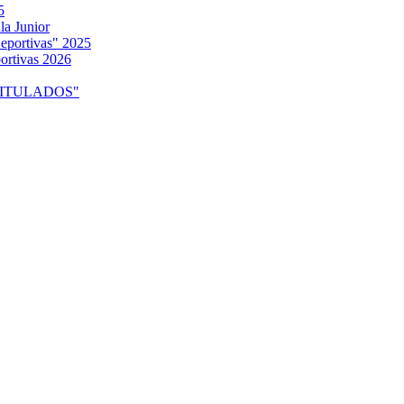
5
la Junior
eportivas" 2025
ortivas 2026
o "TITULADOS"