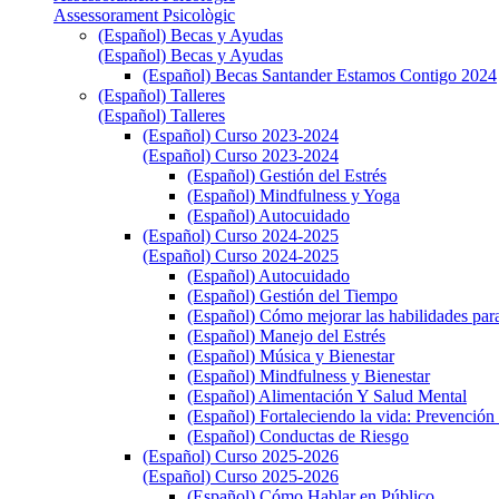
Assessorament Psicològic
(Español) Becas y Ayudas
(Español) Becas y Ayudas
(Español) Becas Santander Estamos Contigo 2024
(Español) Talleres
(Español) Talleres
(Español) Curso 2023-2024
(Español) Curso 2023-2024
(Español) Gestión del Estrés
(Español) Mindfulness y Yoga
(Español) Autocuidado
(Español) Curso 2024-2025
(Español) Curso 2024-2025
(Español) Autocuidado
(Español) Gestión del Tiempo
(Español) Cómo mejorar las habilidades para
(Español) Manejo del Estrés
(Español) Música y Bienestar
(Español) Mindfulness y Bienestar
(Español) Alimentación Y Salud Mental
(Español) Fortaleciendo la vida: Prevención 
(Español) Conductas de Riesgo
(Español) Curso 2025-2026
(Español) Curso 2025-2026
(Español) Cómo Hablar en Público