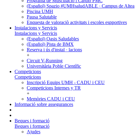
Programa de Musculació i Cardio PMC
(Español) Spazio #UMHsaludABLE · Campus de Altea
Piscina UMH
Pausa Salutable
Enquesta de valoraciò activitats i escoles espportives
Instalacions y Servicis
Instalacions y Servicis
(Español) Oasis Saludables
(Español) Pista de BMX
Reserva i ús d'instal · lacions
+
Circuit V-Running
Universitària Poble Científic
Competicions
Competicions
Inscripció Equips UMH - CADU i CEU
Competicions Internes y TR
+
Memòries CADU i CEU
Informació sobre assegurances
Beques i formació
Beques i formació
Ajudes