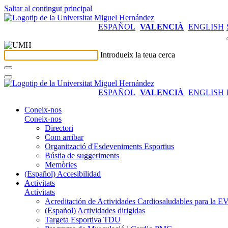
Saltar al contingut principal
ESPAÑOL
VALENCIÀ
ENGLISH
Introdueix la teua cerca
ESPAÑOL
VALENCIÀ
ENGLISH
Coneix-nos
Coneix-nos
Directori
Com arribar
Organització d'Esdeveniments Esportius
Bústia de suggeriments
Memòries
(Español) Accesibilidad
Activitats
Activitats
Acreditación de Actividades Cardiosaludables para la
(Español) Actividades dirigidas
Targeta Esportiva TDU