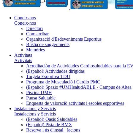
Coneix-nos
Coneix-nos
Directori
Com arribar
Organització d'Esdeveniments Esportius
Bústia de suggeriments
Memòries
Activitats
Activitats
Acreditación de Actividades Cardiosaludables para la
(Español) Actividades dirigidas
Targeta Esportiva TDU
Programa de Musculació i Cardio PMC
(Español) Spazio #UMHsaludABLE · Campus de Altea
Piscina UMH
Pausa Salutable
Enquesta de valoraciò activitats i escoles espportives
Instalacions y Servicis
Instalacions y Servicis
(Español) Oasis Saludables
(Español) Pista de BMX
Reserva i ús d'instal · lacions