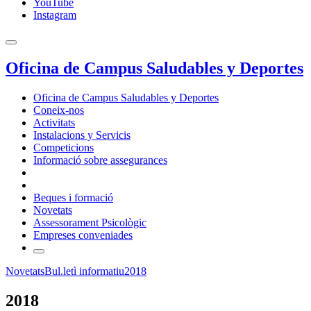
YouTube
Instagram
Oficina de Campus Saludables y Deportes
Oficina de Campus Saludables y Deportes
Coneix-nos
Activitats
Instalacions y Servicis
Competicions
Informació sobre assegurances
Beques i formació
Novetats
Assessorament Psicològic
Empreses conveniades
Novetats
Bul.letì informatiu
2018
2018