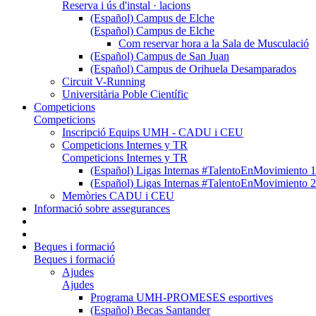
Reserva i ús d'instal · lacions
(Español) Campus de Elche
(Español) Campus de Elche
Com reservar hora a la Sala de Musculació
(Español) Campus de San Juan
(Español) Campus de Orihuela Desamparados
Circuit V-Running
Universitària Poble Científic
Competicions
Competicions
Inscripció Equips UMH - CADU i CEU
Competicions Internes y TR
Competicions Internes y TR
(Español) Ligas Internas #TalentoEnMovimien
(Español) Ligas Internas #TalentoEnMovimien
Memòries CADU i CEU
Informació sobre assegurances
Beques i formació
Beques i formació
Ajudes
Ajudes
Programa UMH-PROMESES esportives
(Español) Becas Santander