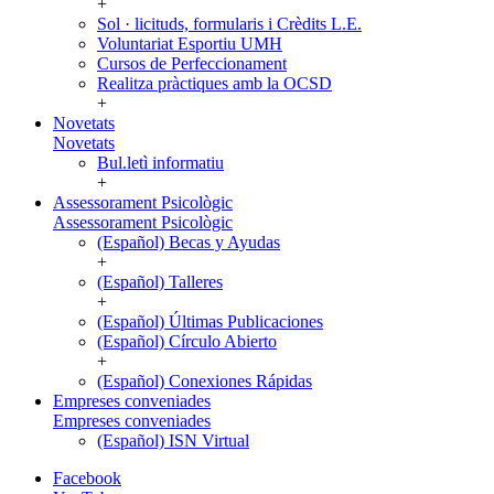
+
Sol · licituds, formularis i Crèdits L.E.
Voluntariat Esportiu UMH
Cursos de Perfeccionament
Realitza pràctiques amb la OCSD
+
Novetats
Novetats
Bul.letì informatiu
+
Assessorament Psicològic
Assessorament Psicològic
(Español) Becas y Ayudas
+
(Español) Talleres
+
(Español) Últimas Publicaciones
(Español) Círculo Abierto
+
(Español) Conexiones Rápidas
Empreses conveniades
Empreses conveniades
(Español) ISN Virtual
Facebook