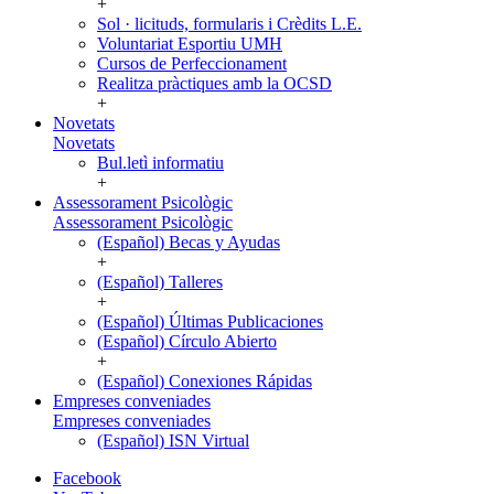
+
Sol · licituds, formularis i Crèdits L.E.
Voluntariat Esportiu UMH
Cursos de Perfeccionament
Realitza pràctiques amb la OCSD
+
Novetats
Novetats
Bul.letì informatiu
+
Assessorament Psicològic
Assessorament Psicològic
(Español) Becas y Ayudas
+
(Español) Talleres
+
(Español) Últimas Publicaciones
(Español) Círculo Abierto
+
(Español) Conexiones Rápidas
Empreses conveniades
Empreses conveniades
(Español) ISN Virtual
Facebook