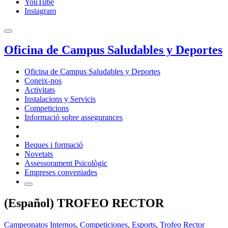
YouTube
Instagram
Oficina de Campus Saludables y Deportes
Oficina de Campus Saludables y Deportes
Coneix-nos
Activitats
Instalacions y Servicis
Competicions
Informació sobre assegurances
Beques i formació
Novetats
Assessorament Psicològic
Empreses conveniades
(Español) TROFEO RECTOR
Campeonatos Internos
,
Competiciones
,
Esports
,
Trofeo Rector