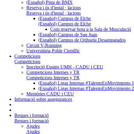
(Español) Pista de BMX
Reserva i ús d'instal · lacions
Reserva i ús d'instal · lacions
(Español) Campus de Elche
(Español) Campus de Elche
Com reservar hora a la Sala de Musculació
(Español) Campus de San Juan
(Español) Campus de Orihuela Desamparados
Circuit V-Running
Universitària Poble Científic
Competicions
Competicions
Inscripció Equips UMH - CADU i CEU
Competicions Internes y TR
Competicions Internes y TR
(Español) Ligas Internas #TalentoEnMovimien
(Español) Ligas Internas #TalentoEnMovimien
Memòries CADU i CEU
Informació sobre assegurances
Beques i formació
Beques i formació
Ajudes
Ajudes