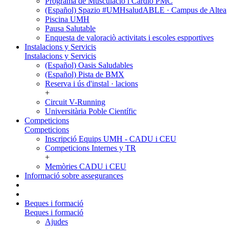
Programa de Musculació i Cardio PMC
(Español) Spazio #UMHsaludABLE · Campus de Altea
Piscina UMH
Pausa Salutable
Enquesta de valoraciò activitats i escoles espportives
Instalacions y Servicis
Instalacions y Servicis
(Español) Oasis Saludables
(Español) Pista de BMX
Reserva i ús d'instal · lacions
+
Circuit V-Running
Universitària Poble Científic
Competicions
Competicions
Inscripció Equips UMH - CADU i CEU
Competicions Internes y TR
+
Memòries CADU i CEU
Informació sobre assegurances
Beques i formació
Beques i formació
Ajudes