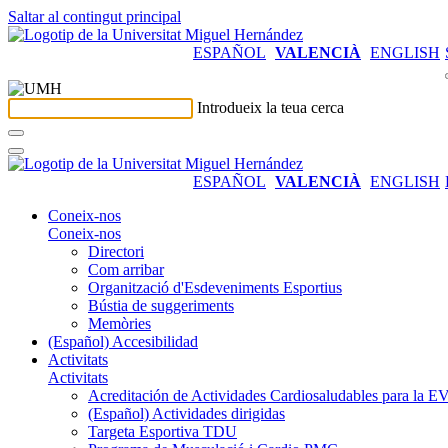
Saltar al contingut principal
ESPAÑOL
VALENCIÀ
ENGLISH
Introdueix la teua cerca
ESPAÑOL
VALENCIÀ
ENGLISH
Coneix-nos
Coneix-nos
Directori
Com arribar
Organització d'Esdeveniments Esportius
Bústia de suggeriments
Memòries
(Español) Accesibilidad
Activitats
Activitats
Acreditación de Actividades Cardiosaludables para la
(Español) Actividades dirigidas
Targeta Esportiva TDU