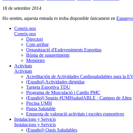
18 de setembre 2014
Ho sentim, aquesta entrada es troba disponible únicament en
Espanyo
Coneix-nos
Coneix-nos
Directori
Com arribar
Organització d'Esdeveniments Esportius
Bústia de suggeriments
Memòries
Activitats
Activitats
Acreditación de Actividades Cardiosaludables para la
(Español) Actividades dirigidas
Targeta Esportiva TDU
Programa de Musculació i Cardio PMC
(Español) Spazio #UMHsaludABLE · Campus de Altea
Piscina UMH
Pausa Salutable
Enquesta de valoraciò activitats i escoles espportives
Instalacions y Servicis
Instalacions y Servicis
(Español) Oasis Saludables