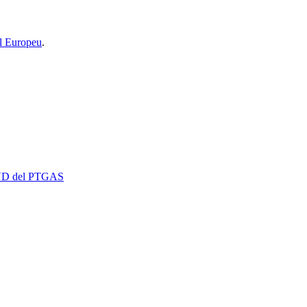
l Europeu
.
 EVD del PTGAS