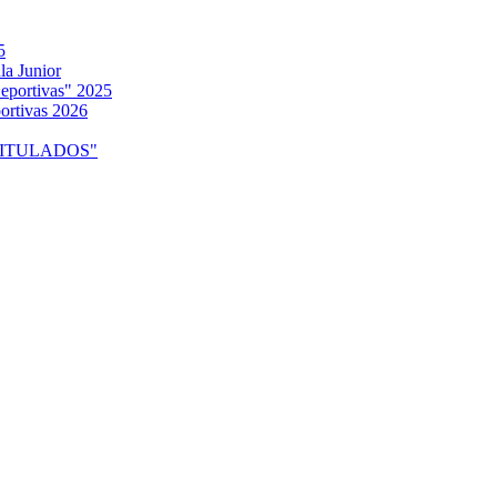
5
la Junior
eportivas" 2025
ortivas 2026
o "TITULADOS"