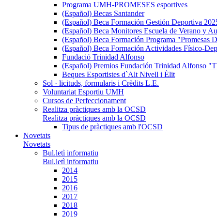
Programa UMH-PROMESES esportives
(Español) Becas Santander
(Español) Beca Formación Gestión Deportiva 202
(Español) Beca Monitores Escuela de Verano y Au
(Español) Beca Formación Programa "Promesas D
(Español) Beca Formación Actividades Físico-Dep
Fundació Trinidad Alfonso
(Español) Premios Fundación Trinidad Alfons
Beques Esportistes d`Alt Nivell i Èlit
Sol · licituds, formularis i Crèdits L.E.
Voluntariat Esportiu UMH
Cursos de Perfeccionament
Realitza pràctiques amb la OCSD
Realitza pràctiques amb la OCSD
Tipus de pràctiques amb l'OCSD
Novetats
Novetats
Bul.letì informatiu
Bul.letì informatiu
2014
2015
2016
2017
2018
2019