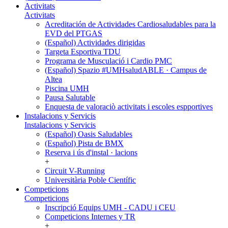
Activitats
Activitats
Acreditación de Actividades Cardiosaludables para la
EVD del PTGAS
(Español) Actividades dirigidas
Targeta Esportiva TDU
Programa de Musculació i Cardio PMC
(Español) Spazio #UMHsaludABLE · Campus de
Altea
Piscina UMH
Pausa Salutable
Enquesta de valoraciò activitats i escoles espportives
Instalacions y Servicis
Instalacions y Servicis
(Español) Oasis Saludables
(Español) Pista de BMX
Reserva i ús d'instal · lacions
+
Circuit V-Running
Universitària Poble Científic
Competicions
Competicions
Inscripció Equips UMH - CADU i CEU
Competicions Internes y TR
+