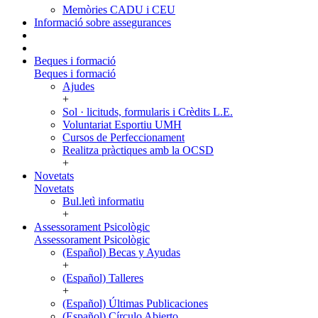
Memòries CADU i CEU
Informació sobre assegurances
Beques i formació
Beques i formació
Ajudes
+
Sol · licituds, formularis i Crèdits L.E.
Voluntariat Esportiu UMH
Cursos de Perfeccionament
Realitza pràctiques amb la OCSD
+
Novetats
Novetats
Bul.letì informatiu
+
Assessorament Psicològic
Assessorament Psicològic
(Español) Becas y Ayudas
+
(Español) Talleres
+
(Español) Últimas Publicaciones
(Español) Círculo Abierto