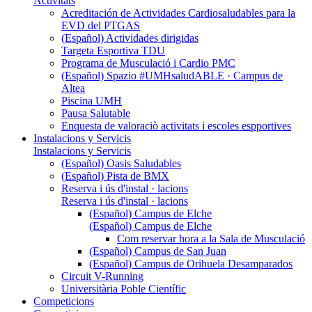
Activitats
Acreditación de Actividades Cardiosaludables para la
EVD del PTGAS
(Español) Actividades dirigidas
Targeta Esportiva TDU
Programa de Musculació i Cardio PMC
(Español) Spazio #UMHsaludABLE · Campus de
Altea
Piscina UMH
Pausa Salutable
Enquesta de valoraciò activitats i escoles espportives
Instalacions y Servicis
Instalacions y Servicis
(Español) Oasis Saludables
(Español) Pista de BMX
Reserva i ús d'instal · lacions
Reserva i ús d'instal · lacions
(Español) Campus de Elche
(Español) Campus de Elche
Com reservar hora a la Sala de Musculació
(Español) Campus de San Juan
(Español) Campus de Orihuela Desamparados
Circuit V-Running
Universitària Poble Científic
Competicions