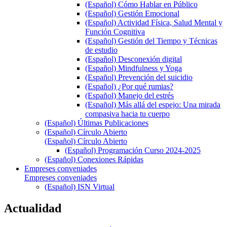
(Español) Cómo Hablar en Público
(Español) Gestión Emocional
(Español) Actividad Física, Salud Mental y
Función Cognitiva
(Español) Gestión del Tiempo y Técnicas
de estudio
(Español) Desconexión digital
(Español) Mindfulness y Yoga
(Español) Prevención del suicidio
(Español) ¿Por qué rumias?
(Español) Manejo del estrés
(Español) Más allá del espejo: Una mirada
compasiva hacia tu cuerpo
(Español) Últimas Publicaciones
(Español) Círculo Abierto
(Español) Círculo Abierto
(Español) Programación Curso 2024-2025
(Español) Conexiones Rápidas
Empreses conveniades
Empreses conveniades
(Español) ISN Virtual
Actualidad