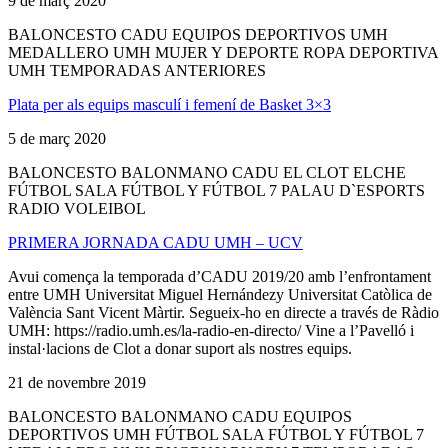
9 de març 2020
BALONCESTO CADU EQUIPOS DEPORTIVOS UMH
MEDALLERO UMH MUJER Y DEPORTE ROPA DEPORTIVA
UMH TEMPORADAS ANTERIORES
Plata per als equips masculí i femení de Basket 3×3
5 de març 2020
BALONCESTO BALONMANO CADU EL CLOT ELCHE
FÚTBOL SALA FÚTBOL Y FÚTBOL 7 PALAU D`ESPORTS
RADIO VOLEIBOL
PRIMERA JORNADA CADU UMH – UCV
Avui comença la temporada d’CADU 2019/20 amb l’enfrontament
entre UMH Universitat Miguel Hernándezy Universitat Catòlica de
València Sant Vicent Màrtir. Segueix-ho en directe a través de Ràdio
UMH: https://radio.umh.es/la-radio-en-directo/ Vine a l’Pavelló i
instal·lacions de Clot a donar suport als nostres equips.
21 de novembre 2019
BALONCESTO BALONMANO CADU EQUIPOS
DEPORTIVOS UMH FÚTBOL SALA FÚTBOL Y FÚTBOL 7