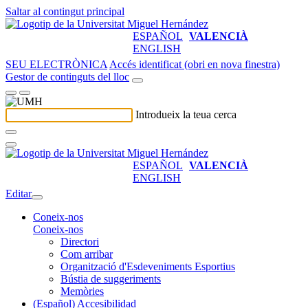
Saltar al contingut principal
ESPAÑOL
VALENCIÀ
ENGLISH
SEU ELECTRÒNICA
Accés identificat (obri en nova finestra)
Gestor de continguts del lloc
Introdueix la teua cerca
ESPAÑOL
VALENCIÀ
ENGLISH
Editar
Coneix-nos
Coneix-nos
Directori
Com arribar
Organització d'Esdeveniments Esportius
Bústia de suggeriments
Memòries
(Español) Accesibilidad