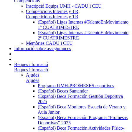
Competicions
Inscripció Equips UMH - CADU i CEU
Competicions Internes y TR
Competicions Internes y TR
(Español) Ligas Internas #TalentoEnMovimiento
1º CUATRIMESTRE
(Español) Ligas Internas #TalentoEnMovimiento
2º CUATRIMESTRE
Memòries CADU i CEU
Informació sobre assegurances
Beques i formació
Beques i formació
Ajudes
Ajudes
Programa UMH-PROMESES esportives
(Español) Becas Santander
(Español) Beca Formación Gestión Deportiva
2025
(Español) Beca Monitores Escuela de Verano y
Aula Junior
(Español) Beca Formación Programa "Promesas
Deportivas" 2025
(Español) Beca Formación Actividades Físico-