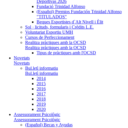
Deportivas 2026
Fundació Trinidad Alfonso
(Español) Premios Fundación Trinidad Alfonso
"TITULADOS"
Beques Esportistes d`Alt Nivell i Èlit
Sol · licituds, formularis i Crèdits L.E.
Voluntariat Esportiu UMH
Cursos de Perfeccionament
Realitza pràctiques amb la OCSD
Realitza pràctiques amb la OCSD
Tipus de pràctiques amb l'OCSD
Novetats
Novetats
Bul.letì informatiu
Bul.letì informatiu
2014
2015
2016
2017
2018
2019
2020
Assessorament Psicològic
Assessorament Psicològic
(Español) Becas y Ayudas