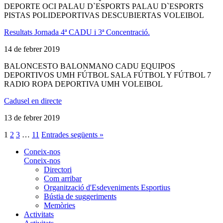
DEPORTE OCI PALAU D`ESPORTS PALAU D`ESPORTS
PISTAS POLIDEPORTIVAS DESCUBIERTAS VOLEIBOL
Resultats Jornada 4ª CADU i 3ª Concentració.
14 de febrer 2019
BALONCESTO BALONMANO CADU EQUIPOS
DEPORTIVOS UMH FÚTBOL SALA FÚTBOL Y FÚTBOL 7
RADIO ROPA DEPORTIVA UMH VOLEIBOL
Cadusel en directe
13 de febrer 2019
1
2
3
…
11
Entrades següents »
Coneix-nos
Coneix-nos
Directori
Com arribar
Organització d'Esdeveniments Esportius
Bústia de suggeriments
Memòries
Activitats