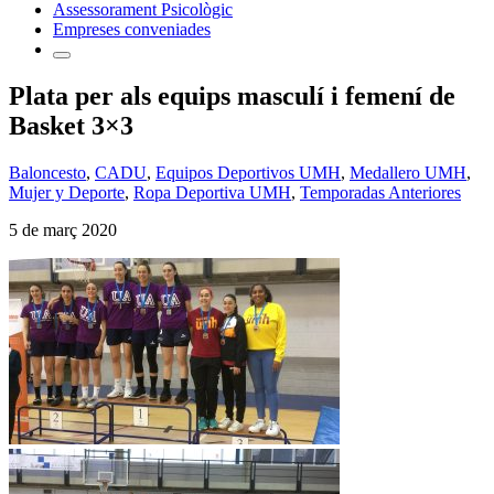
Assessorament Psicològic
Empreses conveniades
Plata per als equips masculí i femení de
Basket 3×3
Baloncesto
,
CADU
,
Equipos Deportivos UMH
,
Medallero UMH
,
Mujer y Deporte
,
Ropa Deportiva UMH
,
Temporadas Anteriores
5 de març 2020