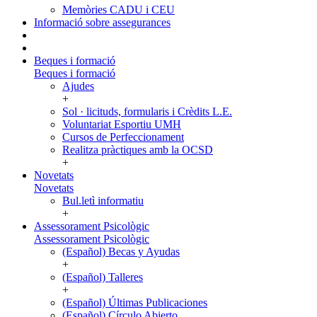
Memòries CADU i CEU
Informació sobre assegurances
Beques i formació
Beques i formació
Ajudes
+
Sol · licituds, formularis i Crèdits L.E.
Voluntariat Esportiu UMH
Cursos de Perfeccionament
Realitza pràctiques amb la OCSD
+
Novetats
Novetats
Bul.letì informatiu
+
Assessorament Psicològic
Assessorament Psicològic
(Español) Becas y Ayudas
+
(Español) Talleres
+
(Español) Últimas Publicaciones
(Español) Círculo Abierto