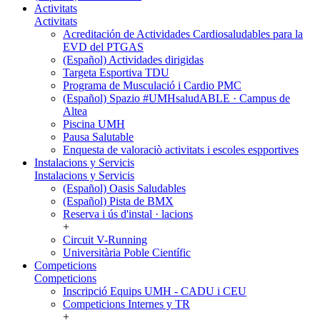
Activitats
Activitats
Acreditación de Actividades Cardiosaludables para la
EVD del PTGAS
(Español) Actividades dirigidas
Targeta Esportiva TDU
Programa de Musculació i Cardio PMC
(Español) Spazio #UMHsaludABLE · Campus de
Altea
Piscina UMH
Pausa Salutable
Enquesta de valoraciò activitats i escoles espportives
Instalacions y Servicis
Instalacions y Servicis
(Español) Oasis Saludables
(Español) Pista de BMX
Reserva i ús d'instal · lacions
+
Circuit V-Running
Universitària Poble Científic
Competicions
Competicions
Inscripció Equips UMH - CADU i CEU
Competicions Internes y TR
+