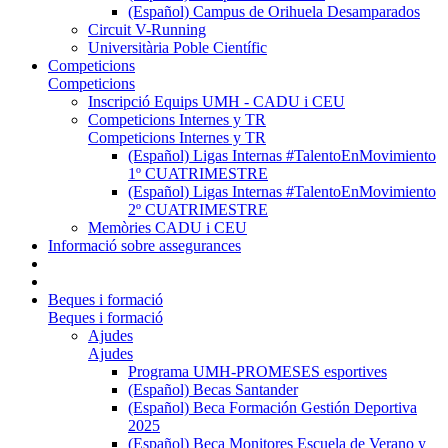
(Español) Campus de Orihuela Desamparados
Circuit V-Running
Universitària Poble Científic
Competicions
Competicions
Inscripció Equips UMH - CADU i CEU
Competicions Internes y TR
Competicions Internes y TR
(Español) Ligas Internas #TalentoEnMovimiento
1º CUATRIMESTRE
(Español) Ligas Internas #TalentoEnMovimiento
2º CUATRIMESTRE
Memòries CADU i CEU
Informació sobre assegurances
Beques i formació
Beques i formació
Ajudes
Ajudes
Programa UMH-PROMESES esportives
(Español) Becas Santander
(Español) Beca Formación Gestión Deportiva
2025
(Español) Beca Monitores Escuela de Verano y