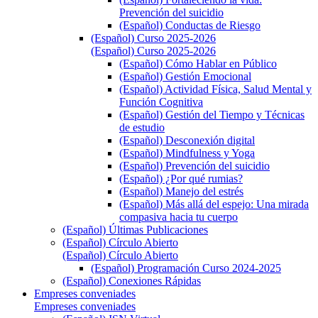
Prevención del suicidio
(Español) Conductas de Riesgo
(Español) Curso 2025-2026
(Español) Curso 2025-2026
(Español) Cómo Hablar en Público
(Español) Gestión Emocional
(Español) Actividad Física, Salud Mental y
Función Cognitiva
(Español) Gestión del Tiempo y Técnicas
de estudio
(Español) Desconexión digital
(Español) Mindfulness y Yoga
(Español) Prevención del suicidio
(Español) ¿Por qué rumias?
(Español) Manejo del estrés
(Español) Más allá del espejo: Una mirada
compasiva hacia tu cuerpo
(Español) Últimas Publicaciones
(Español) Círculo Abierto
(Español) Círculo Abierto
(Español) Programación Curso 2024-2025
(Español) Conexiones Rápidas
Empreses conveniades
Empreses conveniades