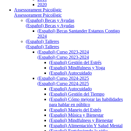
2020
Assessorament Psicològic
Assessorament Psicològic
(Español) Becas y Ayudas
(Español) Becas y Ayudas
(Español) Becas Santander Estamos Contigo
2024
(Español) Talleres
(Español) Talleres
(Español) Curso 2023-2024
(Español) Curso 2023-2024
(Español) Gestión del Estrés
(Español) Mindfulness y Yoga
(Español) Autocuidado
(Español) Curso 2024-2025
(Español) Curso 2024-2025
(Español) Autocuidado
(Español) Gestión del Tiempo
(Español) Cómo mejorar las habilidades
para hablar en público
(Español) Manejo del Estrés
(Español) Música y Bienestar
(Español) Mindfulness y Bienestar
(Español) Alimentación Y Salud Mental
(Español) Fortaleciendo la vida: