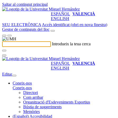
Saltar al contingut principal
ESPAÑOL
VALENCIÀ
ENGLISH
SEU ELECTRÒNICA
Accés identificat (obri en nova finestra)
Gestor de continguts del lloc
Introdueix la teua cerca
ESPAÑOL
VALENCIÀ
ENGLISH
Editar
Coneix-nos
Coneix-nos
Directori
Com arribar
Organització d'Esdeveniments Esportius
Bústia de suggeriments
Memòries
(Español) Accesibilidad