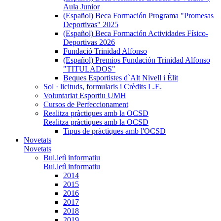
Aula Junior
(Español) Beca Formación Programa "Promesas
Deportivas" 2025
(Español) Beca Formación Actividades Físico-
Deportivas 2026
Fundació Trinidad Alfonso
(Español) Premios Fundación Trinidad Alfonso
"TITULADOS"
Beques Esportistes d`Alt Nivell i Èlit
Sol · licituds, formularis i Crèdits L.E.
Voluntariat Esportiu UMH
Cursos de Perfeccionament
Realitza pràctiques amb la OCSD
Realitza pràctiques amb la OCSD
Tipus de pràctiques amb l'OCSD
Novetats
Novetats
Bul.letì informatiu
Bul.letì informatiu
2014
2015
2016
2017
2018
2019