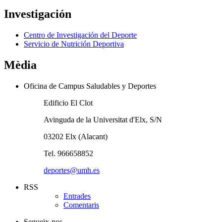
Investigación
Centro de Investigación del Deporte
Servicio de Nutrición Deportiva
Mèdia
Oficina de Campus Saludables y Deportes
Edificio El Clot
Avinguda de la Universitat d'Elx, S/N
03202 Elx (Alacant)
Tel. 966658852
deportes@umh.es
RSS
Entrades
Comentaris
Segueix-nos