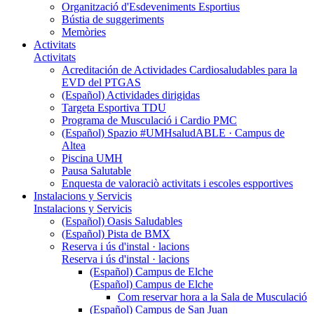
Organització d'Esdeveniments Esportius
Bústia de suggeriments
Memòries
Activitats
Activitats
Acreditación de Actividades Cardiosaludables para la
EVD del PTGAS
(Español) Actividades dirigidas
Targeta Esportiva TDU
Programa de Musculació i Cardio PMC
(Español) Spazio #UMHsaludABLE · Campus de
Altea
Piscina UMH
Pausa Salutable
Enquesta de valoraciò activitats i escoles espportives
Instalacions y Servicis
Instalacions y Servicis
(Español) Oasis Saludables
(Español) Pista de BMX
Reserva i ús d'instal · lacions
Reserva i ús d'instal · lacions
(Español) Campus de Elche
(Español) Campus de Elche
Com reservar hora a la Sala de Musculació
(Español) Campus de San Juan