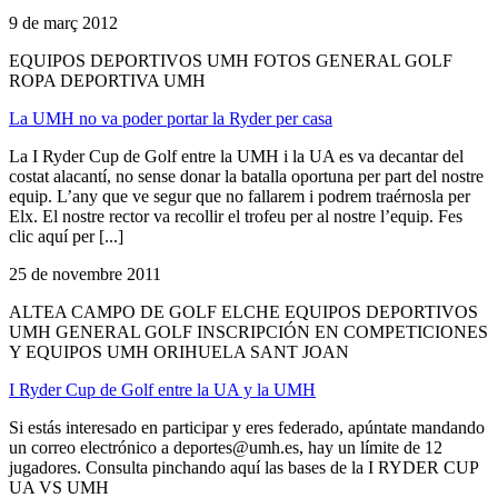
9 de març 2012
EQUIPOS DEPORTIVOS UMH FOTOS GENERAL GOLF
ROPA DEPORTIVA UMH
La UMH no va poder portar la Ryder per casa
La I Ryder Cup de Golf entre la UMH i la UA es va decantar del
costat alacantí, no sense donar la batalla oportuna per part del nostre
equip. L’any que ve segur que no fallarem i podrem traérnosla per
Elx. El nostre rector va recollir el trofeu per al nostre l’equip. Fes
clic aquí per [...]
25 de novembre 2011
ALTEA CAMPO DE GOLF ELCHE EQUIPOS DEPORTIVOS
UMH GENERAL GOLF INSCRIPCIÓN EN COMPETICIONES
Y EQUIPOS UMH ORIHUELA SANT JOAN
I Ryder Cup de Golf entre la UA y la UMH
Si estás interesado en participar y eres federado, apúntate mandando
un correo electrónico a
deportes@umh.es
, hay un límite de 12
jugadores. Consulta pinchando aquí las bases de la I RYDER CUP
UA VS UMH