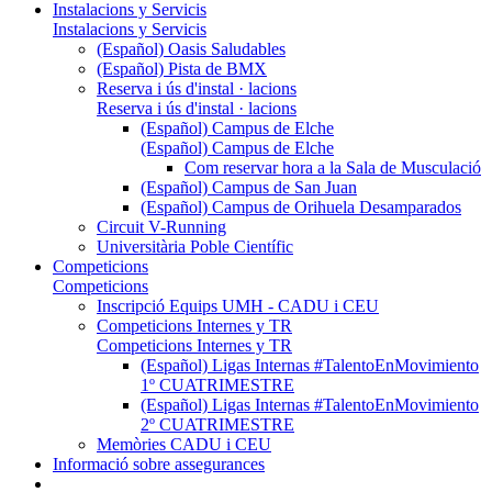
Instalacions y Servicis
Instalacions y Servicis
(Español) Oasis Saludables
(Español) Pista de BMX
Reserva i ús d'instal · lacions
Reserva i ús d'instal · lacions
(Español) Campus de Elche
(Español) Campus de Elche
Com reservar hora a la Sala de Musculació
(Español) Campus de San Juan
(Español) Campus de Orihuela Desamparados
Circuit V-Running
Universitària Poble Científic
Competicions
Competicions
Inscripció Equips UMH - CADU i CEU
Competicions Internes y TR
Competicions Internes y TR
(Español) Ligas Internas #TalentoEnMovimiento
1º CUATRIMESTRE
(Español) Ligas Internas #TalentoEnMovimiento
2º CUATRIMESTRE
Memòries CADU i CEU
Informació sobre assegurances