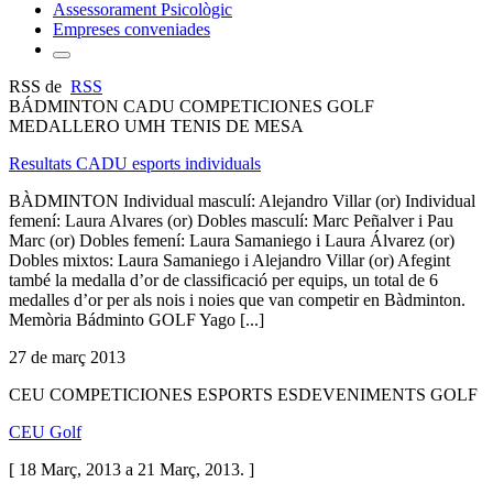
Assessorament Psicològic
Empreses conveniades
RSS de
RSS
BÁDMINTON CADU COMPETICIONES GOLF
MEDALLERO UMH TENIS DE MESA
Resultats CADU esports individuals
BÀDMINTON Individual masculí: Alejandro Villar (or) Individual
femení: Laura Alvares (or) Dobles masculí: Marc Peñalver i Pau
Marc (or) Dobles femení: Laura Samaniego i Laura Álvarez (or)
Dobles mixtos: Laura Samaniego i Alejandro Villar (or) Afegint
també la medalla d’or de classificació per equips, un total de 6
medalles d’or per als nois i noies que van competir en Bàdminton.
Memòria Bádminto GOLF Yago [...]
27 de març 2013
CEU COMPETICIONES ESPORTS ESDEVENIMENTS GOLF
CEU Golf
[ 18 Març, 2013 a 21 Març, 2013. ]