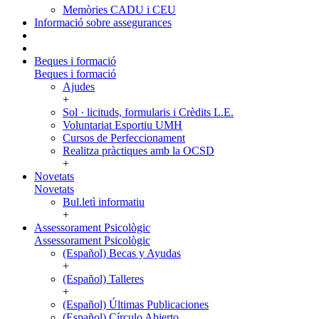
Memòries CADU i CEU
Informació sobre assegurances
Beques i formació
Beques i formació
Ajudes
+
Sol · licituds, formularis i Crèdits L.E.
Voluntariat Esportiu UMH
Cursos de Perfeccionament
Realitza pràctiques amb la OCSD
+
Novetats
Novetats
Bul.letì informatiu
+
Assessorament Psicològic
Assessorament Psicològic
(Español) Becas y Ayudas
+
(Español) Talleres
+
(Español) Últimas Publicaciones
(Español) Círculo Abierto