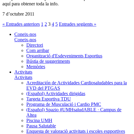
aquí para obtener toda la info.
7 d’octubre 2011
« Entrades anteriors
1
2
3
4
5
Entrades següents »
Coneix-nos
Coneix-nos
Directori
Com arribar
Organització d'Esdeveniments Esportius
Bústia de suggeriments
Memòries
Activitats
Activitats
Acreditación de Actividades Cardiosaludables para la
EVD del PTGAS
(Español) Actividades dirigidas
Targeta Esportiva TDU
Programa de Musculació i Cardio PMC
(Español) Spazio #UMHsaludABLE · Campus de
Altea
Piscina UMH
Pausa Salutable
Enquesta de valoraciò activitats i escoles espportives