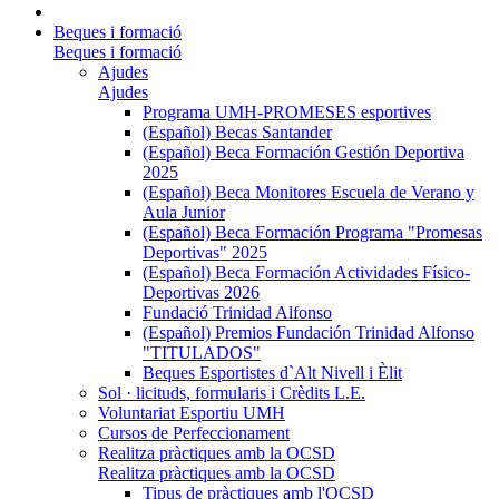
Beques i formació
Beques i formació
Ajudes
Ajudes
Programa UMH-PROMESES esportives
(Español) Becas Santander
(Español) Beca Formación Gestión Deportiva
2025
(Español) Beca Monitores Escuela de Verano y
Aula Junior
(Español) Beca Formación Programa "Promesas
Deportivas" 2025
(Español) Beca Formación Actividades Físico-
Deportivas 2026
Fundació Trinidad Alfonso
(Español) Premios Fundación Trinidad Alfonso
"TITULADOS"
Beques Esportistes d`Alt Nivell i Èlit
Sol · licituds, formularis i Crèdits L.E.
Voluntariat Esportiu UMH
Cursos de Perfeccionament
Realitza pràctiques amb la OCSD
Realitza pràctiques amb la OCSD
Tipus de pràctiques amb l'OCSD