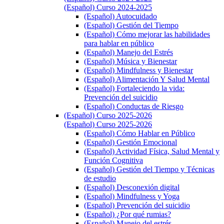
(Español) Curso 2024-2025
(Español) Autocuidado
(Español) Gestión del Tiempo
(Español) Cómo mejorar las habilidades
para hablar en público
(Español) Manejo del Estrés
(Español) Música y Bienestar
(Español) Mindfulness y Bienestar
(Español) Alimentación Y Salud Mental
(Español) Fortaleciendo la vida:
Prevención del suicidio
(Español) Conductas de Riesgo
(Español) Curso 2025-2026
(Español) Curso 2025-2026
(Español) Cómo Hablar en Público
(Español) Gestión Emocional
(Español) Actividad Física, Salud Mental y
Función Cognitiva
(Español) Gestión del Tiempo y Técnicas
de estudio
(Español) Desconexión digital
(Español) Mindfulness y Yoga
(Español) Prevención del suicidio
(Español) ¿Por qué rumias?
(Español) Manejo del estrés