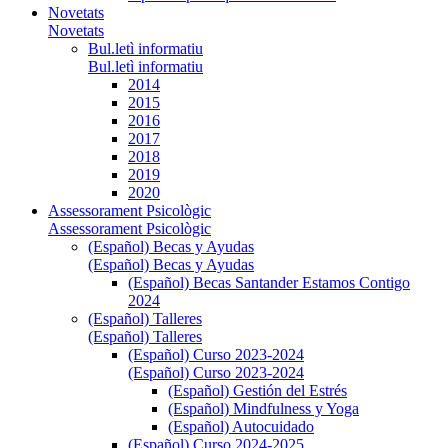
Novetats
Novetats
Bul.letì informatiu
Bul.letì informatiu
2014
2015
2016
2017
2018
2019
2020
Assessorament Psicològic
Assessorament Psicològic
(Español) Becas y Ayudas
(Español) Becas y Ayudas
(Español) Becas Santander Estamos Contigo
2024
(Español) Talleres
(Español) Talleres
(Español) Curso 2023-2024
(Español) Curso 2023-2024
(Español) Gestión del Estrés
(Español) Mindfulness y Yoga
(Español) Autocuidado
(Español) Curso 2024-2025