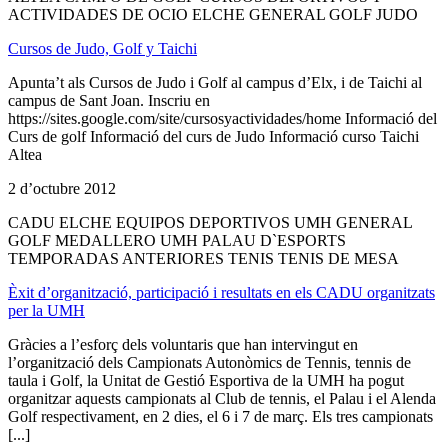
ACTIVIDADES DE OCIO ELCHE GENERAL GOLF JUDO
Cursos de Judo, Golf y Taichi
Apunta’t als Cursos de Judo i Golf al campus d’Elx, i de Taichi al
campus de Sant Joan. Inscriu en
https://sites.google.com/site/cursosyactividades/home Informació del
Curs de golf Informació del curs de Judo Informació curso Taichi
Altea
2 d’octubre 2012
CADU ELCHE EQUIPOS DEPORTIVOS UMH GENERAL
GOLF MEDALLERO UMH PALAU D`ESPORTS
TEMPORADAS ANTERIORES TENIS TENIS DE MESA
Èxit d’organització, participació i resultats en els CADU organitzats
per la UMH
Gràcies a l’esforç dels voluntaris que han intervingut en
l’organització dels Campionats Autonòmics de Tennis, tennis de
taula i Golf, la Unitat de Gestió Esportiva de la UMH ha pogut
organitzar aquests campionats al Club de tennis, el Palau i el Alenda
Golf respectivament, en 2 dies, el 6 i 7 de març. Els tres campionats
[...]