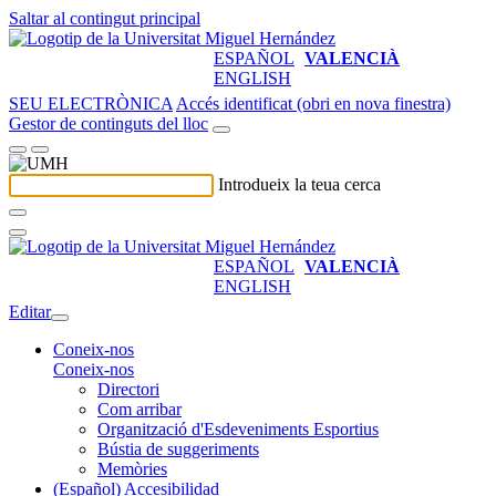
Saltar al contingut principal
ESPAÑOL
VALENCIÀ
ENGLISH
SEU ELECTRÒNICA
Accés identificat (obri en nova finestra)
Gestor de continguts del lloc
Introdueix la teua cerca
ESPAÑOL
VALENCIÀ
ENGLISH
Editar
Coneix-nos
Coneix-nos
Directori
Com arribar
Organització d'Esdeveniments Esportius
Bústia de suggeriments
Memòries
(Español) Accesibilidad