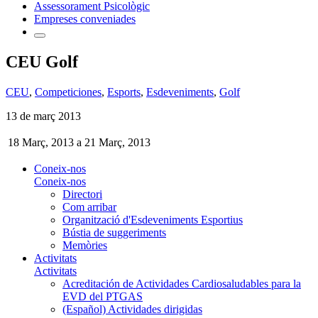
Assessorament Psicològic
Empreses conveniades
CEU Golf
CEU
,
Competiciones
,
Esports
,
Esdeveniments
,
Golf
13 de març 2013
18 Març, 2013
a
21 Març, 2013
Coneix-nos
Coneix-nos
Directori
Com arribar
Organització d'Esdeveniments Esportius
Bústia de suggeriments
Memòries
Activitats
Activitats
Acreditación de Actividades Cardiosaludables para la
EVD del PTGAS
(Español) Actividades dirigidas