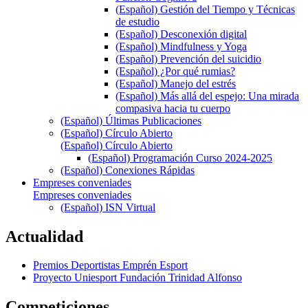
(Español) Gestión del Tiempo y Técnicas
de estudio
(Español) Desconexión digital
(Español) Mindfulness y Yoga
(Español) Prevención del suicidio
(Español) ¿Por qué rumias?
(Español) Manejo del estrés
(Español) Más allá del espejo: Una mirada
compasiva hacia tu cuerpo
(Español) Últimas Publicaciones
(Español) Círculo Abierto
(Español) Círculo Abierto
(Español) Programación Curso 2024-2025
(Español) Conexiones Rápidas
Empreses conveniades
Empreses conveniades
(Español) ISN Virtual
Actualidad
Premios Deportistas Emprén Esport
Proyecto Uniesport Fundación Trinidad Alfonso
Competiciones