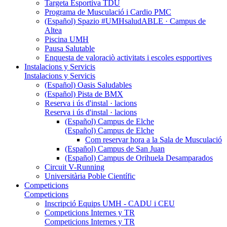
Targeta Esportiva TDU
Programa de Musculació i Cardio PMC
(Español) Spazio #UMHsaludABLE · Campus de
Altea
Piscina UMH
Pausa Salutable
Enquesta de valoraciò activitats i escoles espportives
Instalacions y Servicis
Instalacions y Servicis
(Español) Oasis Saludables
(Español) Pista de BMX
Reserva i ús d'instal · lacions
Reserva i ús d'instal · lacions
(Español) Campus de Elche
(Español) Campus de Elche
Com reservar hora a la Sala de Musculació
(Español) Campus de San Juan
(Español) Campus de Orihuela Desamparados
Circuit V-Running
Universitària Poble Científic
Competicions
Competicions
Inscripció Equips UMH - CADU i CEU
Competicions Internes y TR
Competicions Internes y TR