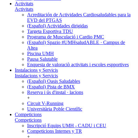
Activitats
Activitats
Acreditación de Actividades Cardiosaludables para la
EVD del PTGAS
(Español) Actividades dirigidas
Targeta Esportiva TDU
Programa de Musculació i Cardio PMC
(Español) Spazio #UMHsaludABLE · Campus de
Altea
Piscina UMH
Pausa Salutable
Enquesta de valoraciò activitats i escoles espportives
Instalacions y Servicis
Instalacions y Servicis
(Español) Oasis Saludables
(Español) Pista de BMX
Reserva i ús d'instal · lacions
+
Circuit V-Running
Universitària Poble Científic
Competicions
Competicions
Inscripció Equips UMH - CADU i CEU
Competicions Internes y TR
+