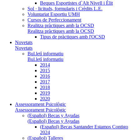
Beques Esportistes d`Alt Nivell i Èlit
Sol · licituds, formularis i Crèdits L.E.
Voluntariat Esportiu UMH
Cursos de Perfeccionament
Realitza pràctiques amb la OCSD
Realitza pràctiques amb la OCSD
Tipus de pràctiques amb l'OCSD
Novetats
Novetats
Bul.letì informatiu
Bul.letì informatiu
2014
2015
2016
2017
2018
2019
2020
Assessorament Psicològic
Assessorament Psicològic
(Español) Becas y Ayudas
(Español) Becas y Ayudas
(Español) Becas Santander Estamos Contigo
2024
(Español) Talleres