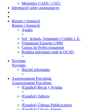
Memòries CADU i CEU
Informació sobre assegurances
Beques i formació
Beques i formació
Ajudes
+
Sol · licituds, formularis i Crèdits L.E.
Voluntariat Esportiu UMH
Cursos de Perfeccionament
Realitza pràctiques amb la OCSD
+
Novetats
Novetats
Bul.letì informatiu
+
Assessorament Psicològic
Assessorament Psicològic
(Español) Becas y Ayudas
+
(Español) Talleres
+
(Español) Últimas Publicaciones
(Español) Círculo Abierto