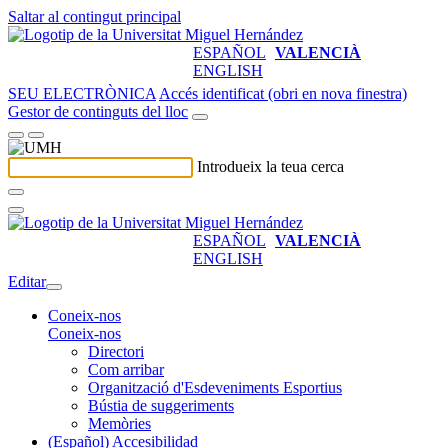
Saltar al contingut principal
ESPAÑOL
VALENCIÀ
ENGLISH
SEU ELECTRÒNICA
Accés identificat (obri en nova finestra)
Gestor de continguts del lloc
Introdueix la teua cerca
ESPAÑOL
VALENCIÀ
ENGLISH
Editar
Coneix-nos
Coneix-nos
Directori
Com arribar
Organització d'Esdeveniments Esportius
Bústia de suggeriments
Memòries
(Español) Accesibilidad