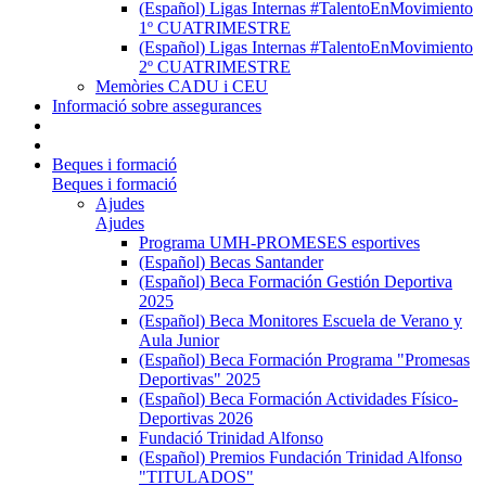
(Español) Ligas Internas #TalentoEnMovimiento
1º CUATRIMESTRE
(Español) Ligas Internas #TalentoEnMovimiento
2º CUATRIMESTRE
Memòries CADU i CEU
Informació sobre assegurances
Beques i formació
Beques i formació
Ajudes
Ajudes
Programa UMH-PROMESES esportives
(Español) Becas Santander
(Español) Beca Formación Gestión Deportiva
2025
(Español) Beca Monitores Escuela de Verano y
Aula Junior
(Español) Beca Formación Programa "Promesas
Deportivas" 2025
(Español) Beca Formación Actividades Físico-
Deportivas 2026
Fundació Trinidad Alfonso
(Español) Premios Fundación Trinidad Alfonso
"TITULADOS"