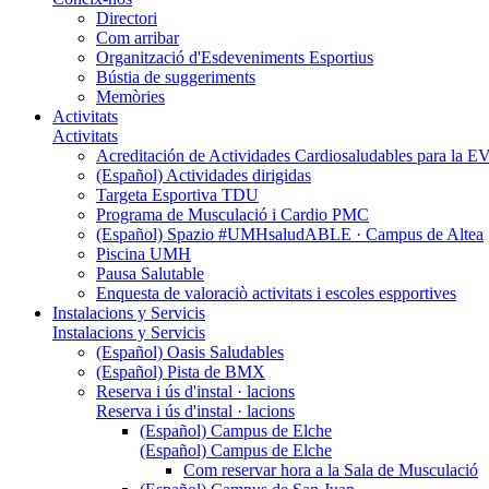
Directori
Com arribar
Organització d'Esdeveniments Esportius
Bústia de suggeriments
Memòries
Activitats
Activitats
Acreditación de Actividades Cardiosaludables para la
(Español) Actividades dirigidas
Targeta Esportiva TDU
Programa de Musculació i Cardio PMC
(Español) Spazio #UMHsaludABLE · Campus de Altea
Piscina UMH
Pausa Salutable
Enquesta de valoraciò activitats i escoles espportives
Instalacions y Servicis
Instalacions y Servicis
(Español) Oasis Saludables
(Español) Pista de BMX
Reserva i ús d'instal · lacions
Reserva i ús d'instal · lacions
(Español) Campus de Elche
(Español) Campus de Elche
Com reservar hora a la Sala de Musculació