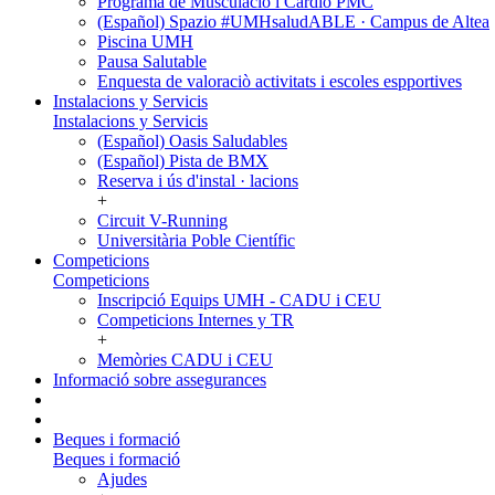
Programa de Musculació i Cardio PMC
(Español) Spazio #UMHsaludABLE · Campus de Altea
Piscina UMH
Pausa Salutable
Enquesta de valoraciò activitats i escoles espportives
Instalacions y Servicis
Instalacions y Servicis
(Español) Oasis Saludables
(Español) Pista de BMX
Reserva i ús d'instal · lacions
+
Circuit V-Running
Universitària Poble Científic
Competicions
Competicions
Inscripció Equips UMH - CADU i CEU
Competicions Internes y TR
+
Memòries CADU i CEU
Informació sobre assegurances
Beques i formació
Beques i formació
Ajudes