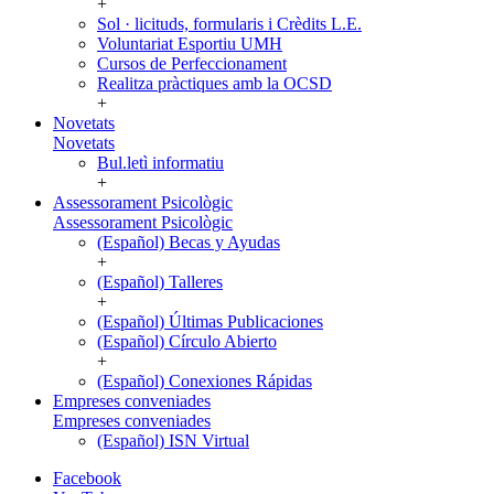
+
Sol · licituds, formularis i Crèdits L.E.
Voluntariat Esportiu UMH
Cursos de Perfeccionament
Realitza pràctiques amb la OCSD
+
Novetats
Novetats
Bul.letì informatiu
+
Assessorament Psicològic
Assessorament Psicològic
(Español) Becas y Ayudas
+
(Español) Talleres
+
(Español) Últimas Publicaciones
(Español) Círculo Abierto
+
(Español) Conexiones Rápidas
Empreses conveniades
Empreses conveniades
(Español) ISN Virtual
Facebook