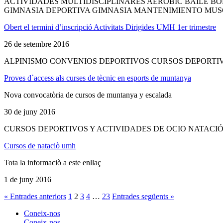
ACTIVIDADES MULTIDISCIPLINARES AEROBIC BAILE B
GIMNASIA DEPORTIVA GIMNASIA MANTENIMIENTO MUSC
Obert el termini d’inscripció Activitats Dirigides UMH 1er trimestre
26 de setembre 2016
ALPINISMO CONVENIOS DEPORTIVOS CURSOS DEPORTI
Proves d`access als curses de tècnic en esports de muntanya
Nova convocatòria de cursos de muntanya y escalada
30 de juny 2016
CURSOS DEPORTIVOS Y ACTIVIDADES DE OCIO NATACIÓ
Cursos de nataciò umh
Tota la informaciò a este enllaç
1 de juny 2016
« Entrades anteriors
1
2
3
4
…
23
Entrades següents »
Coneix-nos
Coneix-nos