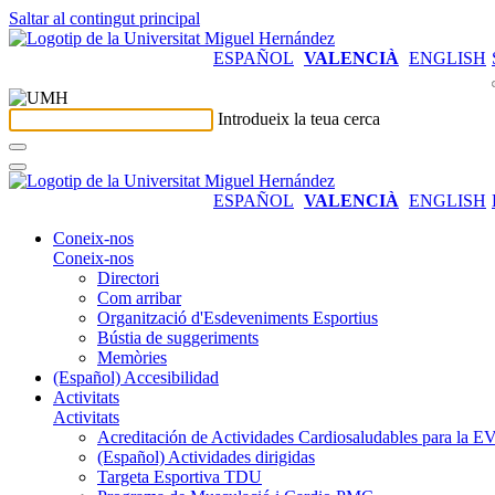
Saltar al contingut principal
ESPAÑOL
VALENCIÀ
ENGLISH
Introdueix la teua cerca
ESPAÑOL
VALENCIÀ
ENGLISH
Coneix-nos
Coneix-nos
Directori
Com arribar
Organització d'Esdeveniments Esportius
Bústia de suggeriments
Memòries
(Español) Accesibilidad
Activitats
Activitats
Acreditación de Actividades Cardiosaludables para la
(Español) Actividades dirigidas
Targeta Esportiva TDU