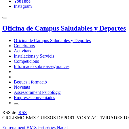
YouTube
Instagram
Oficina de Campus Saludables y Deportes
Oficina de Campus Saludables y Deportes
Coneix-nos
Activitats
Instalacions y Servicis
Competicions
Informació sobre assegurances
Beques i formació
Novetats
Assessorament Psicològic
Empreses conveniades
RSS de
RSS
CICLISMO BMX CURSOS DEPORTIVOS Y ACTIVIDADES DE
Entrenament BMX test sèries Nadal