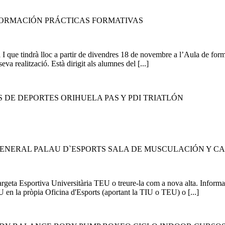
FORMACIÓN PRÁCTICAS FORMATIVAS
ll I que tindrà lloc a partir de divendres 18 de novembre a l’Aula de fo
va realització. Està dirigit als alumnes del [...]
 DE DEPORTES ORIHUELA PAS Y PDI TRIATLÓN
GENERAL PALAU D`ESPORTS SALA DE MUSCULACIÓN Y CA
 Targeta Esportiva Universitària TEU o treure-la com a nova alta. Infor
n la pròpia Oficina d'Esports (aportant la TIU o TEU) o [...]