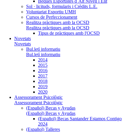
Beques Esportistes d`Alt Nivell i Èlit
Sol · licituds, formularis i Crèdits L.E.
Voluntariat Esportiu UMH
Cursos de Perfeccionament
Realitza pràctiques amb la OCSD
Realitza pràctiques amb la OCSD
Tipus de pràctiques amb l'OCSD
Novetats
Novetats
Bul.letì informatiu
Bul.letì informatiu
2014
2015
2016
2017
2018
2019
2020
Assessorament Psicològic
Assessorament Psicològic
(Español) Becas y Ayudas
(Español) Becas y Ayudas
(Español) Becas Santander Estamos Contigo
2024
(Español) Talleres