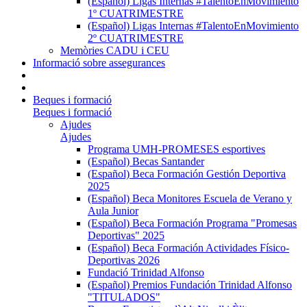
(Español) Ligas Internas #TalentoEnMovimiento
1º CUATRIMESTRE
(Español) Ligas Internas #TalentoEnMovimiento
2º CUATRIMESTRE
Memòries CADU i CEU
Informació sobre assegurances
Beques i formació
Beques i formació
Ajudes
Ajudes
Programa UMH-PROMESES esportives
(Español) Becas Santander
(Español) Beca Formación Gestión Deportiva
2025
(Español) Beca Monitores Escuela de Verano y
Aula Junior
(Español) Beca Formación Programa "Promesas
Deportivas" 2025
(Español) Beca Formación Actividades Físico-
Deportivas 2026
Fundació Trinidad Alfonso
(Español) Premios Fundación Trinidad Alfonso
"TITULADOS"