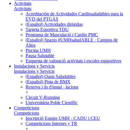
Activitats
Activitats
Acreditación de Actividades Cardiosaludables para la
EVD del PTGAS
(Español) Actividades dirigidas
Targeta Esportiva TDU
Programa de Musculació i Cardio PMC
(Español) Spazio #UMHsaludABLE · Campus de
Altea
Piscina UMH
Pausa Salutable
Enquesta de valoraciò activitats i escoles espportives
Instalacions y Servicis
Instalacions y Servicis
(Español) Oasis Saludables
(Español) Pista de BMX
Reserva i ús d'instal · lacions
+
Circuit V-Running
Universitària Poble Científic
Competicions
Competicions
Inscripció Equips UMH - CADU i CEU
Competicions Internes y TR
+