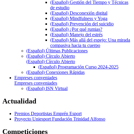
(Español) Gestión del Tiempo y Técnicas
de estudio
(Español) Desconexión digital
(Español) Mindfulness y Yoga
(Español) Prevención del suicidio
(Español) ¿Por qué rumias?
(Español) Manejo del estrés
(Español) Más allá del espejo: Una mirada
compasiva hacia tu cuerpo
(Español) Últimas Publicaciones
(Español) Círculo Abierto
(Español) Círculo Abierto
(Español) Programación Curso 2024-2025
(Español) Conexiones Rápidas
Empreses conveniades
Empreses conveniades
(Español) ISN Virtual
Actualidad
Premios Deportistas Emprén Esport
Proyecto Uniesport Fundación Trinidad Alfonso
Competiciones