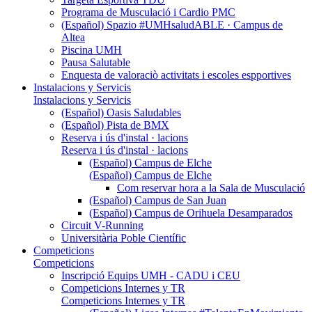
Programa de Musculació i Cardio PMC
(Español) Spazio #UMHsaludABLE · Campus de
Altea
Piscina UMH
Pausa Salutable
Enquesta de valoraciò activitats i escoles espportives
Instalacions y Servicis
Instalacions y Servicis
(Español) Oasis Saludables
(Español) Pista de BMX
Reserva i ús d'instal · lacions
Reserva i ús d'instal · lacions
(Español) Campus de Elche
(Español) Campus de Elche
Com reservar hora a la Sala de Musculació
(Español) Campus de San Juan
(Español) Campus de Orihuela Desamparados
Circuit V-Running
Universitària Poble Científic
Competicions
Competicions
Inscripció Equips UMH - CADU i CEU
Competicions Internes y TR
Competicions Internes y TR