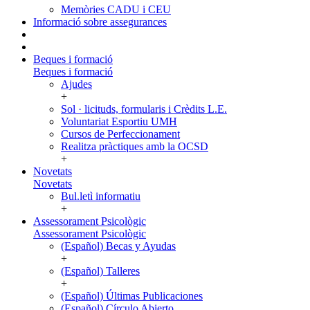
Memòries CADU i CEU
Informació sobre assegurances
Beques i formació
Beques i formació
Ajudes
+
Sol · licituds, formularis i Crèdits L.E.
Voluntariat Esportiu UMH
Cursos de Perfeccionament
Realitza pràctiques amb la OCSD
+
Novetats
Novetats
Bul.letì informatiu
+
Assessorament Psicològic
Assessorament Psicològic
(Español) Becas y Ayudas
+
(Español) Talleres
+
(Español) Últimas Publicaciones
(Español) Círculo Abierto