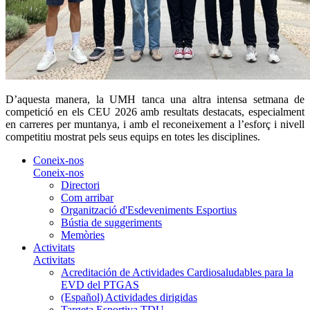
D’aquesta manera, la UMH tanca una altra intensa setmana de
competició en els CEU 2026 amb resultats destacats, especialment
en carreres per muntanya, i amb el reconeixement a l’esforç i nivell
competitiu mostrat pels seus equips en totes les disciplines.
Coneix-nos
Coneix-nos
Directori
Com arribar
Organització d'Esdeveniments Esportius
Bústia de suggeriments
Memòries
Activitats
Activitats
Acreditación de Actividades Cardiosaludables para la
EVD del PTGAS
(Español) Actividades dirigidas
Targeta Esportiva TDU