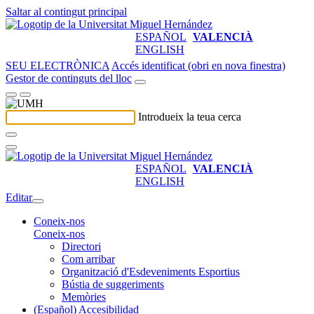
Saltar al contingut principal
ESPAÑOL
VALENCIÀ
ENGLISH
SEU ELECTRÒNICA
Accés identificat (obri en nova finestra)
Gestor de continguts del lloc
Introdueix la teua cerca
ESPAÑOL
VALENCIÀ
ENGLISH
Editar
Coneix-nos
Coneix-nos
Directori
Com arribar
Organització d'Esdeveniments Esportius
Bústia de suggeriments
Memòries
(Español) Accesibilidad