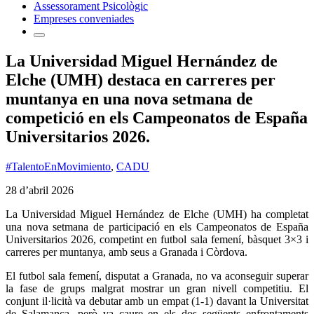
Assessorament Psicològic
Empreses conveniades
La Universidad Miguel Hernández de
Elche (UMH) destaca en carreres per
muntanya en una nova setmana de
competició en els Campeonatos de España
Universitarios 2026.
#TalentoEnMovimiento
,
CADU
28 d’abril 2026
La
Universidad Miguel Hernández de Elche
(UMH) ha completat
una nova setmana de participació en els
Campeonatos de España
Universitarios 2026
, competint en futbol sala femení, bàsquet 3×3 i
carreres per muntanya, amb seus a Granada i Còrdova.
El futbol sala femení, disputat a Granada, no va aconseguir superar
la fase de grups malgrat mostrar un gran nivell competitiu. El
conjunt il·licità va debutar amb un empat (1-1) davant la Universitat
de Salamanca, però va caure en els dos següents enfrontaments