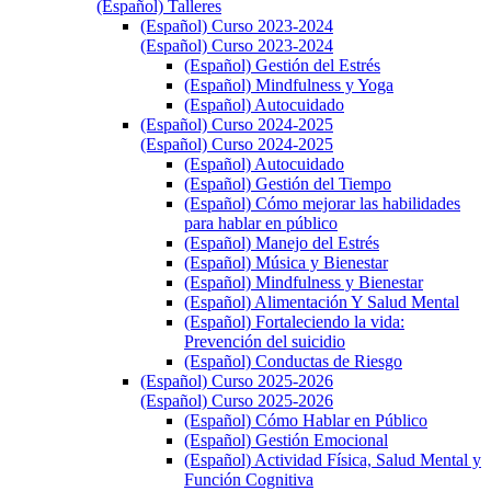
(Español) Talleres
(Español) Curso 2023-2024
(Español) Curso 2023-2024
(Español) Gestión del Estrés
(Español) Mindfulness y Yoga
(Español) Autocuidado
(Español) Curso 2024-2025
(Español) Curso 2024-2025
(Español) Autocuidado
(Español) Gestión del Tiempo
(Español) Cómo mejorar las habilidades
para hablar en público
(Español) Manejo del Estrés
(Español) Música y Bienestar
(Español) Mindfulness y Bienestar
(Español) Alimentación Y Salud Mental
(Español) Fortaleciendo la vida:
Prevención del suicidio
(Español) Conductas de Riesgo
(Español) Curso 2025-2026
(Español) Curso 2025-2026
(Español) Cómo Hablar en Público
(Español) Gestión Emocional
(Español) Actividad Física, Salud Mental y
Función Cognitiva