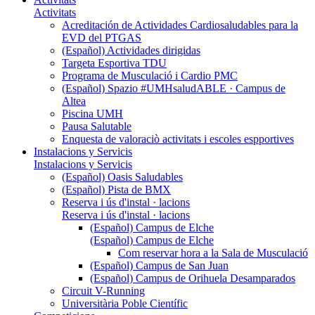
Activitats
Acreditación de Actividades Cardiosaludables para la
EVD del PTGAS
(Español) Actividades dirigidas
Targeta Esportiva TDU
Programa de Musculació i Cardio PMC
(Español) Spazio #UMHsaludABLE · Campus de
Altea
Piscina UMH
Pausa Salutable
Enquesta de valoraciò activitats i escoles espportives
Instalacions y Servicis
Instalacions y Servicis
(Español) Oasis Saludables
(Español) Pista de BMX
Reserva i ús d'instal · lacions
Reserva i ús d'instal · lacions
(Español) Campus de Elche
(Español) Campus de Elche
Com reservar hora a la Sala de Musculació
(Español) Campus de San Juan
(Español) Campus de Orihuela Desamparados
Circuit V-Running
Universitària Poble Científic