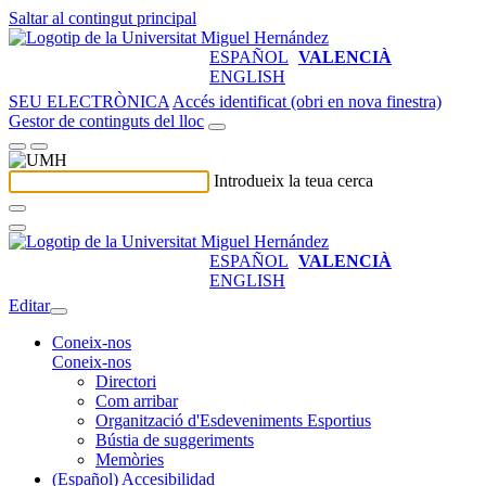
Saltar al contingut principal
ESPAÑOL
VALENCIÀ
ENGLISH
SEU ELECTRÒNICA
Accés identificat (obri en nova finestra)
Gestor de continguts del lloc
Introdueix la teua cerca
ESPAÑOL
VALENCIÀ
ENGLISH
Editar
Coneix-nos
Coneix-nos
Directori
Com arribar
Organització d'Esdeveniments Esportius
Bústia de suggeriments
Memòries
(Español) Accesibilidad