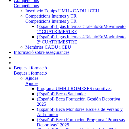
Competicions
Competicions
Inscripció Equips UMH - CADU i CEU
Competicions Internes y TR
Competicions Internes y TR
(Español) Ligas Internas #TalentoEnMovimiento
1º CUATRIMESTRE
(Español) Ligas Internas #TalentoEnMovimiento
2º CUATRIMESTRE
Memòries CADU i CEU
Informació sobre assegurances
Beques i formació
Beques i formació
Ajudes
Ajudes
Programa UMH-PROMESES esportives
(Español) Becas Santander
(Español) Beca Formación Gestión Deportiva
2025
(Español) Beca Monitores Escuela de Verano y
Aula Junior
(Español) Beca Formación Programa "Promesas
Deportivas" 2025