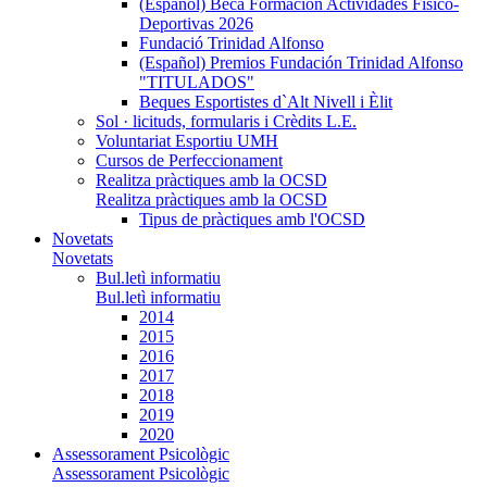
(Español) Beca Formación Actividades Físico-
Deportivas 2026
Fundació Trinidad Alfonso
(Español) Premios Fundación Trinidad Alfonso
"TITULADOS"
Beques Esportistes d`Alt Nivell i Èlit
Sol · licituds, formularis i Crèdits L.E.
Voluntariat Esportiu UMH
Cursos de Perfeccionament
Realitza pràctiques amb la OCSD
Realitza pràctiques amb la OCSD
Tipus de pràctiques amb l'OCSD
Novetats
Novetats
Bul.letì informatiu
Bul.letì informatiu
2014
2015
2016
2017
2018
2019
2020
Assessorament Psicològic
Assessorament Psicològic