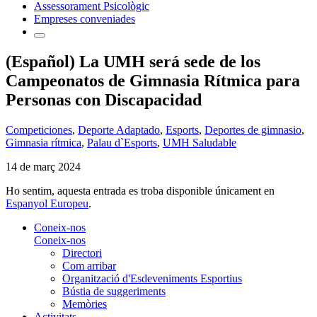
Assessorament Psicològic
Empreses conveniades
(Español) La UMH será sede de los
Campeonatos de Gimnasia Rítmica para
Personas con Discapacidad
Competiciones
,
Deporte Adaptado
,
Esports
,
Deportes de gimnasio
,
Gimnasia rítmica
,
Palau d`Esports
,
UMH Saludable
14 de març 2024
Ho sentim, aquesta entrada es troba disponible únicament en
Espanyol Europeu
.
Coneix-nos
Coneix-nos
Directori
Com arribar
Organització d'Esdeveniments Esportius
Bústia de suggeriments
Memòries
Activitats