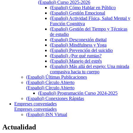
(Español) Curso 2025-2026
(Español) Cómo Hablar en Público
(Español) Gestión Emocional
(Español) Actividad Física, Salud Mental y
Función Cognitiva
(Español) Gestión del Tiempo y Técnicas
de estudio
(Español) Desconexión digital
(Español) Mindfulness y Yoga
(Español) Prevención del suicidio
(Español) ¿Por qué rumias?
(Español) Manejo del estrés
(Español) Más allá del espejo: Una mirada
compasiva hacia tu cuerpo
(Español) Últimas Publicaciones
(Español) Círculo Abierto
(Español) Círculo Abierto
(Español) Programación Curso 2024-2025
(Español) Conexiones Rápidas
Empreses conveniades
Empreses conveniades
(Español) ISN Virtual
Actualidad