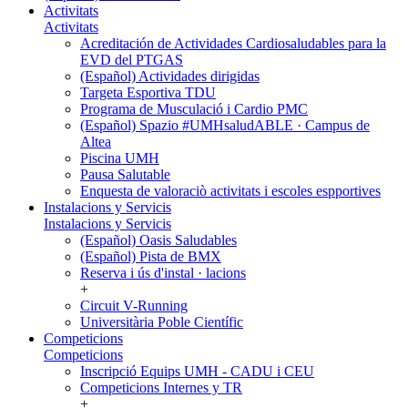
Activitats
Activitats
Acreditación de Actividades Cardiosaludables para la
EVD del PTGAS
(Español) Actividades dirigidas
Targeta Esportiva TDU
Programa de Musculació i Cardio PMC
(Español) Spazio #UMHsaludABLE · Campus de
Altea
Piscina UMH
Pausa Salutable
Enquesta de valoraciò activitats i escoles espportives
Instalacions y Servicis
Instalacions y Servicis
(Español) Oasis Saludables
(Español) Pista de BMX
Reserva i ús d'instal · lacions
+
Circuit V-Running
Universitària Poble Científic
Competicions
Competicions
Inscripció Equips UMH - CADU i CEU
Competicions Internes y TR
+