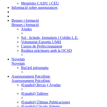
Memòries CADU i CEU
Informació sobre assegurances
Beques i formació
Beques i formació
Ajudes
+
Sol · licituds, formularis i Crèdits L.E.
Voluntariat Esportiu UMH
Cursos de Perfeccionament
Realitza pràctiques amb la OCSD
+
Novetats
Novetats
Bul.letì informatiu
+
Assessorament Psicològic
Assessorament Psicològic
(Español) Becas y Ayudas
+
(Español) Talleres
+
(Español) Últimas Publicaciones
(Español) Círculo Abierto