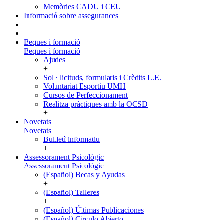
Memòries CADU i CEU
Informació sobre assegurances
Beques i formació
Beques i formació
Ajudes
+
Sol · licituds, formularis i Crèdits L.E.
Voluntariat Esportiu UMH
Cursos de Perfeccionament
Realitza pràctiques amb la OCSD
+
Novetats
Novetats
Bul.letì informatiu
+
Assessorament Psicològic
Assessorament Psicològic
(Español) Becas y Ayudas
+
(Español) Talleres
+
(Español) Últimas Publicaciones
(Español) Círculo Abierto