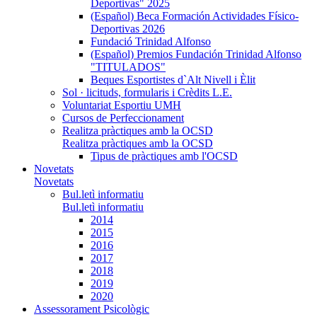
Deportivas" 2025
(Español) Beca Formación Actividades Físico-
Deportivas 2026
Fundació Trinidad Alfonso
(Español) Premios Fundación Trinidad Alfonso
"TITULADOS"
Beques Esportistes d`Alt Nivell i Èlit
Sol · licituds, formularis i Crèdits L.E.
Voluntariat Esportiu UMH
Cursos de Perfeccionament
Realitza pràctiques amb la OCSD
Realitza pràctiques amb la OCSD
Tipus de pràctiques amb l'OCSD
Novetats
Novetats
Bul.letì informatiu
Bul.letì informatiu
2014
2015
2016
2017
2018
2019
2020
Assessorament Psicològic