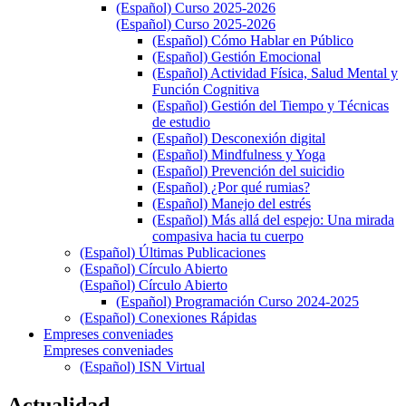
(Español) Curso 2025-2026
(Español) Curso 2025-2026
(Español) Cómo Hablar en Público
(Español) Gestión Emocional
(Español) Actividad Física, Salud Mental y
Función Cognitiva
(Español) Gestión del Tiempo y Técnicas
de estudio
(Español) Desconexión digital
(Español) Mindfulness y Yoga
(Español) Prevención del suicidio
(Español) ¿Por qué rumias?
(Español) Manejo del estrés
(Español) Más allá del espejo: Una mirada
compasiva hacia tu cuerpo
(Español) Últimas Publicaciones
(Español) Círculo Abierto
(Español) Círculo Abierto
(Español) Programación Curso 2024-2025
(Español) Conexiones Rápidas
Empreses conveniades
Empreses conveniades
(Español) ISN Virtual
Actualidad