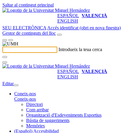
Saltar al contingut principal
ESPAÑOL
VALENCIÀ
ENGLISH
SEU ELECTRÒNICA
Accés identificat (obri en nova finestra)
Gestor de continguts del lloc
Introdueix la teua cerca
ESPAÑOL
VALENCIÀ
ENGLISH
Editar
Coneix-nos
Coneix-nos
Directori
Com arribar
Organització d'Esdeveniments Esportius
Bústia de suggeriments
Memòries
(Español) Accesibilidad