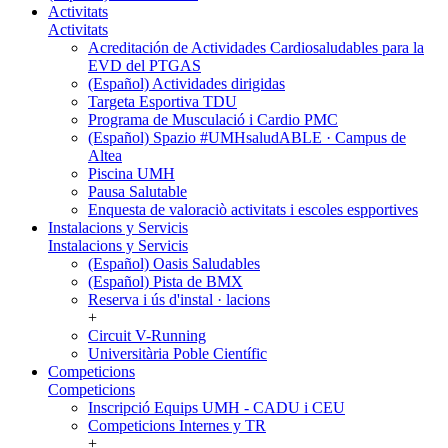
Activitats
Activitats
Acreditación de Actividades Cardiosaludables para la
EVD del PTGAS
(Español) Actividades dirigidas
Targeta Esportiva TDU
Programa de Musculació i Cardio PMC
(Español) Spazio #UMHsaludABLE · Campus de
Altea
Piscina UMH
Pausa Salutable
Enquesta de valoraciò activitats i escoles espportives
Instalacions y Servicis
Instalacions y Servicis
(Español) Oasis Saludables
(Español) Pista de BMX
Reserva i ús d'instal · lacions
+
Circuit V-Running
Universitària Poble Científic
Competicions
Competicions
Inscripció Equips UMH - CADU i CEU
Competicions Internes y TR
+