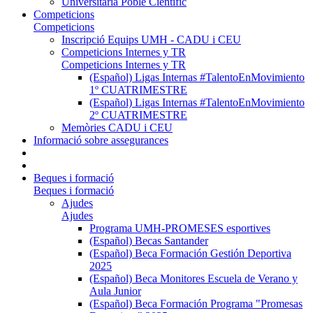
Universitària Poble Científic
Competicions
Competicions
Inscripció Equips UMH - CADU i CEU
Competicions Internes y TR
Competicions Internes y TR
(Español) Ligas Internas #TalentoEnMovimiento
1º CUATRIMESTRE
(Español) Ligas Internas #TalentoEnMovimiento
2º CUATRIMESTRE
Memòries CADU i CEU
Informació sobre assegurances
Beques i formació
Beques i formació
Ajudes
Ajudes
Programa UMH-PROMESES esportives
(Español) Becas Santander
(Español) Beca Formación Gestión Deportiva
2025
(Español) Beca Monitores Escuela de Verano y
Aula Junior
(Español) Beca Formación Programa "Promesas