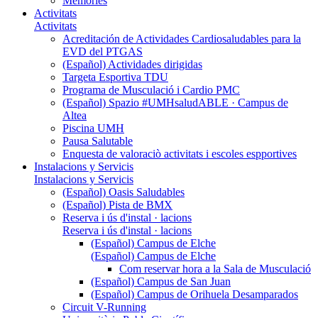
Memòries
Activitats
Activitats
Acreditación de Actividades Cardiosaludables para la
EVD del PTGAS
(Español) Actividades dirigidas
Targeta Esportiva TDU
Programa de Musculació i Cardio PMC
(Español) Spazio #UMHsaludABLE · Campus de
Altea
Piscina UMH
Pausa Salutable
Enquesta de valoraciò activitats i escoles espportives
Instalacions y Servicis
Instalacions y Servicis
(Español) Oasis Saludables
(Español) Pista de BMX
Reserva i ús d'instal · lacions
Reserva i ús d'instal · lacions
(Español) Campus de Elche
(Español) Campus de Elche
Com reservar hora a la Sala de Musculació
(Español) Campus de San Juan
(Español) Campus de Orihuela Desamparados
Circuit V-Running