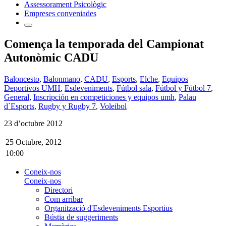
Assessorament Psicològic
Empreses conveniades
Comença la temporada del Campionat
Autonòmic CADU
Baloncesto
,
Balonmano
,
CADU
,
Esports
,
Elche
,
Equipos
Deportivos UMH
,
Esdeveniments
,
Fútbol sala
,
Fútbol y Fútbol 7
,
General
,
Inscripción en competiciones y equipos umh
,
Palau
d`Esports
,
Rugby y Rugby 7
,
Voleibol
23 d’octubre 2012
25 Octubre, 2012
10:00
Coneix-nos
Coneix-nos
Directori
Com arribar
Organització d'Esdeveniments Esportius
Bústia de suggeriments