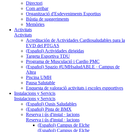
Directori
Com arribar
Organització d'Esdeveniments Esportius
Bústia de suggeriments
Memòries
Activitats
Activitats
Acreditación de Actividades Cardiosaludables para la
EVD del PTGAS
(Español) Actividades dirigidas
Targeta Esportiva TDU
Programa de Musculació i Cardio PMC
(Español) Spazio #UMHsaludABLE · Campus de
Altea
Piscina UMH
Pausa Salutable
Enquesta de valoraciò activitats i escoles espportives
Instalacions y Servicis
Instalacions y Servicis
(Español) Oasis Saludables
(Español) Pista de BMX
Reserva i ús d'instal · lacions
Reserva i ús d'instal · lacions
(Español) Campus de Elche
(Español) Campus de Elche