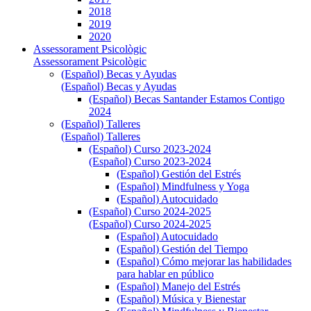
2018
2019
2020
Assessorament Psicològic
Assessorament Psicològic
(Español) Becas y Ayudas
(Español) Becas y Ayudas
(Español) Becas Santander Estamos Contigo
2024
(Español) Talleres
(Español) Talleres
(Español) Curso 2023-2024
(Español) Curso 2023-2024
(Español) Gestión del Estrés
(Español) Mindfulness y Yoga
(Español) Autocuidado
(Español) Curso 2024-2025
(Español) Curso 2024-2025
(Español) Autocuidado
(Español) Gestión del Tiempo
(Español) Cómo mejorar las habilidades
para hablar en público
(Español) Manejo del Estrés
(Español) Música y Bienestar