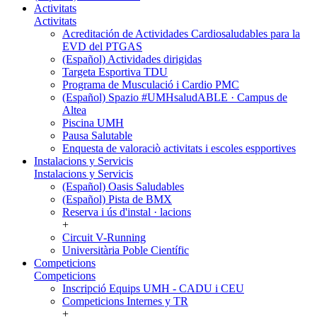
Activitats
Activitats
Acreditación de Actividades Cardiosaludables para la
EVD del PTGAS
(Español) Actividades dirigidas
Targeta Esportiva TDU
Programa de Musculació i Cardio PMC
(Español) Spazio #UMHsaludABLE · Campus de
Altea
Piscina UMH
Pausa Salutable
Enquesta de valoraciò activitats i escoles espportives
Instalacions y Servicis
Instalacions y Servicis
(Español) Oasis Saludables
(Español) Pista de BMX
Reserva i ús d'instal · lacions
+
Circuit V-Running
Universitària Poble Científic
Competicions
Competicions
Inscripció Equips UMH - CADU i CEU
Competicions Internes y TR
+