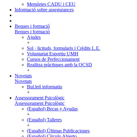
Memòries CADU i CEU
Informació sobre assegurances
Beques i formació
Beques i formació
Ajudes
+
Sol · licituds, formularis i Crèdits L.E.
Voluntariat Esportiu UMH
Cursos de Perfeccionament
Realitza pràctiques amb la OCSD
+
Novetats
Novetats
Bul.letì informatiu
+
Assessorament Psicològic
Assessorament Psicològic
(Español) Becas y Ayudas
+
(Español) Talleres
+
(Español) Últimas Publicaciones
(Español) Círculo Abierto