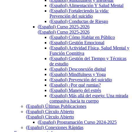
(Español) Mindfulness y Bienestar
(Español) Alimentación Y Salud Mental
(Español) Fortaleciendo la vida:
Prevención del suicidio
(Español) Conductas de Riesgo
(Español) Curso 2025-2026
(Español) Curso 2025-2026
(Español) Cómo Hablar en Público
(Español) Gestión Emocional
(Español) Actividad Física, Salud Mental y
Función Cognitiva
(Español) Gestión del Tiempo y Técnicas
de estudio
(Español) Desconexión digital
(Español) Mindfulness y Yoga
(Español) Prevención del suicidio
(Español) ¿Por qué rumias?
(Español) Manejo del estrés
(Español) Más allá del espejo: Una mirada
compasiva hacia tu cuerpo
(Español) Últimas Publicaciones
(Español) Círculo Abierto
(Español) Círculo Abierto
(Español) Programación Curso 2024-2025
(Español) Conexiones Rápidas