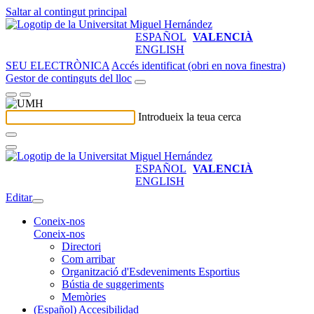
Saltar al contingut principal
ESPAÑOL
VALENCIÀ
ENGLISH
SEU ELECTRÒNICA
Accés identificat (obri en nova finestra)
Gestor de continguts del lloc
Introdueix la teua cerca
ESPAÑOL
VALENCIÀ
ENGLISH
Editar
Coneix-nos
Coneix-nos
Directori
Com arribar
Organització d'Esdeveniments Esportius
Bústia de suggeriments
Memòries
(Español) Accesibilidad