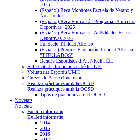
2025
(Español) Beca Monitores Escuela de Verano y
Aula Junior
(Español) Beca Formación Programa "Promesas
Deportivas" 2025
(Español) Beca Formación Actividades Físico-
Deportivas 2026
Fundació Trinidad Alfonso
(Español) Premios Fundación Trinidad Alfonso
"TITULADOS"
Beques Esportistes d`Alt Nivell i Èlit
Sol · licituds, formularis i Crèdits L.E.
Voluntariat Esportiu UMH
Cursos de Perfeccionament
Realitza pràctiques amb la OCSD
Realitza pràctiques amb la OCSD
Tipus de pràctiques amb l'OCSD
Novetats
Novetats
Bul.letì informatiu
Bul.letì informatiu
2014
2015
2016
2017