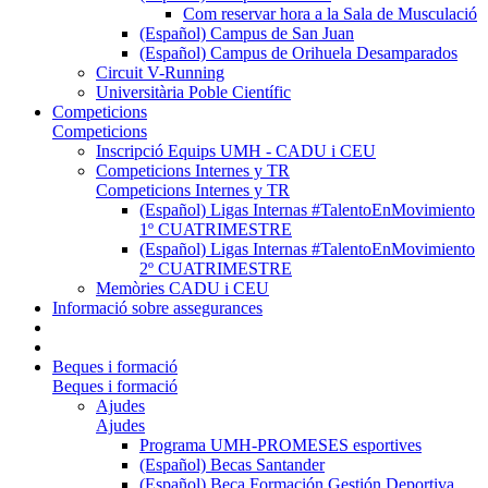
Com reservar hora a la Sala de Musculació
(Español) Campus de San Juan
(Español) Campus de Orihuela Desamparados
Circuit V-Running
Universitària Poble Científic
Competicions
Competicions
Inscripció Equips UMH - CADU i CEU
Competicions Internes y TR
Competicions Internes y TR
(Español) Ligas Internas #TalentoEnMovimiento
1º CUATRIMESTRE
(Español) Ligas Internas #TalentoEnMovimiento
2º CUATRIMESTRE
Memòries CADU i CEU
Informació sobre assegurances
Beques i formació
Beques i formació
Ajudes
Ajudes
Programa UMH-PROMESES esportives
(Español) Becas Santander
(Español) Beca Formación Gestión Deportiva