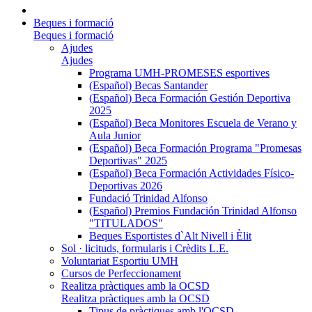
Beques i formació
Beques i formació
Ajudes
Ajudes
Programa UMH-PROMESES esportives
(Español) Becas Santander
(Español) Beca Formación Gestión Deportiva
2025
(Español) Beca Monitores Escuela de Verano y
Aula Junior
(Español) Beca Formación Programa "Promesas
Deportivas" 2025
(Español) Beca Formación Actividades Físico-
Deportivas 2026
Fundació Trinidad Alfonso
(Español) Premios Fundación Trinidad Alfonso
"TITULADOS"
Beques Esportistes d`Alt Nivell i Èlit
Sol · licituds, formularis i Crèdits L.E.
Voluntariat Esportiu UMH
Cursos de Perfeccionament
Realitza pràctiques amb la OCSD
Realitza pràctiques amb la OCSD
Tipus de pràctiques amb l'OCSD