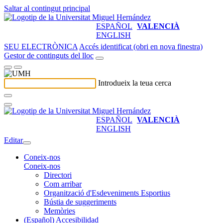
Saltar al contingut principal
ESPAÑOL
VALENCIÀ
ENGLISH
SEU ELECTRÒNICA
Accés identificat (obri en nova finestra)
Gestor de continguts del lloc
Introdueix la teua cerca
ESPAÑOL
VALENCIÀ
ENGLISH
Editar
Coneix-nos
Coneix-nos
Directori
Com arribar
Organització d'Esdeveniments Esportius
Bústia de suggeriments
Memòries
(Español) Accesibilidad