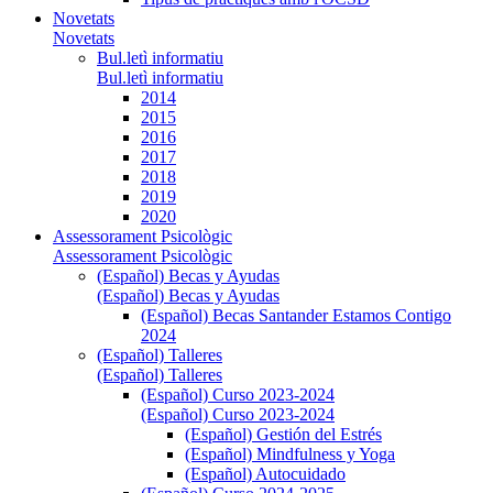
Novetats
Novetats
Bul.letì informatiu
Bul.letì informatiu
2014
2015
2016
2017
2018
2019
2020
Assessorament Psicològic
Assessorament Psicològic
(Español) Becas y Ayudas
(Español) Becas y Ayudas
(Español) Becas Santander Estamos Contigo
2024
(Español) Talleres
(Español) Talleres
(Español) Curso 2023-2024
(Español) Curso 2023-2024
(Español) Gestión del Estrés
(Español) Mindfulness y Yoga
(Español) Autocuidado