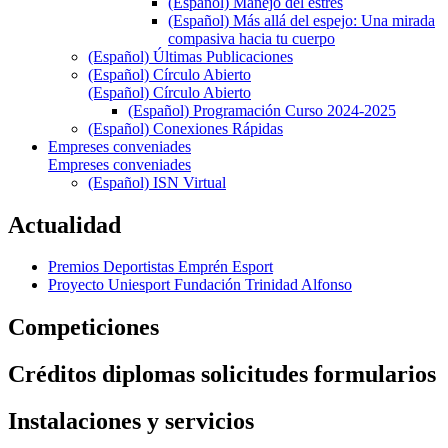
(Español) Manejo del estrés
(Español) Más allá del espejo: Una mirada
compasiva hacia tu cuerpo
(Español) Últimas Publicaciones
(Español) Círculo Abierto
(Español) Círculo Abierto
(Español) Programación Curso 2024-2025
(Español) Conexiones Rápidas
Empreses conveniades
Empreses conveniades
(Español) ISN Virtual
Actualidad
Premios Deportistas Emprén Esport
Proyecto Uniesport Fundación Trinidad Alfonso
Competiciones
Créditos diplomas solicitudes formularios
Instalaciones y servicios