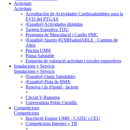
Activitats
Activitats
Acreditación de Actividades Cardiosaludables para la
EVD del PTGAS
(Español) Actividades dirigidas
Targeta Esportiva TDU
Programa de Musculació i Cardio PMC
(Español) Spazio #UMHsaludABLE · Campus de
Altea
Piscina UMH
Pausa Salutable
Enquesta de valoraciò activitats i escoles espportives
Instalacions y Servicis
Instalacions y Servicis
(Español) Oasis Saludables
(Español) Pista de BMX
Reserva i ús d'instal · lacions
+
Circuit V-Running
Universitària Poble Científic
Competicions
Competicions
Inscripció Equips UMH - CADU i CEU
Competicions Internes y TR
+