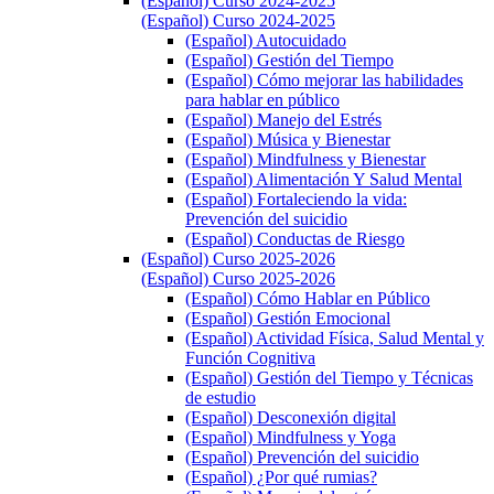
(Español) Curso 2024-2025
(Español) Curso 2024-2025
(Español) Autocuidado
(Español) Gestión del Tiempo
(Español) Cómo mejorar las habilidades
para hablar en público
(Español) Manejo del Estrés
(Español) Música y Bienestar
(Español) Mindfulness y Bienestar
(Español) Alimentación Y Salud Mental
(Español) Fortaleciendo la vida:
Prevención del suicidio
(Español) Conductas de Riesgo
(Español) Curso 2025-2026
(Español) Curso 2025-2026
(Español) Cómo Hablar en Público
(Español) Gestión Emocional
(Español) Actividad Física, Salud Mental y
Función Cognitiva
(Español) Gestión del Tiempo y Técnicas
de estudio
(Español) Desconexión digital
(Español) Mindfulness y Yoga
(Español) Prevención del suicidio
(Español) ¿Por qué rumias?