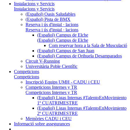
Instalacions y Servicis
Instalacions y Servicis
(Español) Oasis Saludables
(Español) Pista de BMX
Reserva i ús d'instal · lacions
Reserva i ús d'instal · lacions
(Español) Campus de Elche
(Español) Campus de Elche
Com reservar hora a la Sala de Musculació
(Español) Campus de San Juan
(Español) Campus de Orihuela Desamparados
Circuit V-Running
Universitària Poble Científic
Competicions
Competicions
Inscripció Equips UMH - CADU i CEU
Competicions Internes y TR
Competicions Internes y TR
(Español) Ligas Internas #TalentoEnMovimiento
1º CUATRIMESTRE
(Español) Ligas Internas #TalentoEnMovimiento
2º CUATRIMESTRE
Memòries CADU i CEU
Informació sobre assegurances