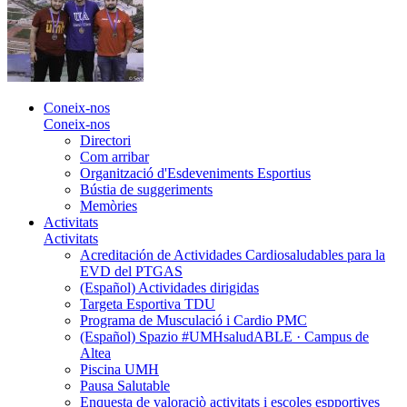
Coneix-nos
Coneix-nos
Directori
Com arribar
Organització d'Esdeveniments Esportius
Bústia de suggeriments
Memòries
Activitats
Activitats
Acreditación de Actividades Cardiosaludables para la
EVD del PTGAS
(Español) Actividades dirigidas
Targeta Esportiva TDU
Programa de Musculació i Cardio PMC
(Español) Spazio #UMHsaludABLE · Campus de
Altea
Piscina UMH
Pausa Salutable
Enquesta de valoraciò activitats i escoles espportives