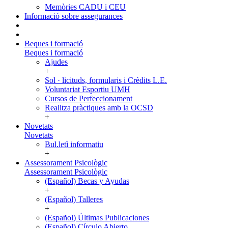
Memòries CADU i CEU
Informació sobre assegurances
Beques i formació
Beques i formació
Ajudes
+
Sol · licituds, formularis i Crèdits L.E.
Voluntariat Esportiu UMH
Cursos de Perfeccionament
Realitza pràctiques amb la OCSD
+
Novetats
Novetats
Bul.letì informatiu
+
Assessorament Psicològic
Assessorament Psicològic
(Español) Becas y Ayudas
+
(Español) Talleres
+
(Español) Últimas Publicaciones
(Español) Círculo Abierto