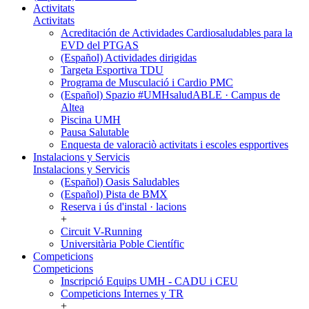
Activitats
Activitats
Acreditación de Actividades Cardiosaludables para la
EVD del PTGAS
(Español) Actividades dirigidas
Targeta Esportiva TDU
Programa de Musculació i Cardio PMC
(Español) Spazio #UMHsaludABLE · Campus de
Altea
Piscina UMH
Pausa Salutable
Enquesta de valoraciò activitats i escoles espportives
Instalacions y Servicis
Instalacions y Servicis
(Español) Oasis Saludables
(Español) Pista de BMX
Reserva i ús d'instal · lacions
+
Circuit V-Running
Universitària Poble Científic
Competicions
Competicions
Inscripció Equips UMH - CADU i CEU
Competicions Internes y TR
+