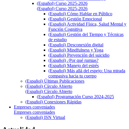
(Español) Curso 2025-2026
(Español) Curso 2025-2026
(Español) Cómo Hablar en Público
(Español) Gestión Emocional
(Español) Actividad Física, Salud Mental y
Función Cognitiva
(Español) Gestión del Tiempo y Técnicas
de estudio
(Español) Desconexión digital
(Español) Mindfulness y Yoga
(Español) Prevención del suicidio
(Español) ¿Por qué rumias?
(Español) Manejo del estrés
(Español) Más allá del espejo: Una mirada
compasiva hacia tu cuerpo
(Español) Últimas Publicaciones
(Español) Círculo Abierto
(Español) Círculo Abierto
(Español) Programación Curso 2024-2025
(Español) Conexiones Rápidas
Empreses conveniades
Empreses conveniades
(Español) ISN Virtual