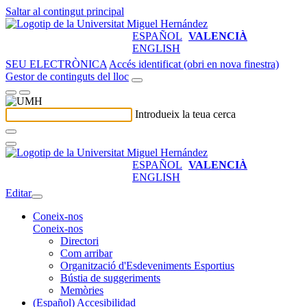
Saltar al contingut principal
ESPAÑOL
VALENCIÀ
ENGLISH
SEU ELECTRÒNICA
Accés identificat (obri en nova finestra)
Gestor de continguts del lloc
Introdueix la teua cerca
ESPAÑOL
VALENCIÀ
ENGLISH
Editar
Coneix-nos
Coneix-nos
Directori
Com arribar
Organització d'Esdeveniments Esportius
Bústia de suggeriments
Memòries
(Español) Accesibilidad