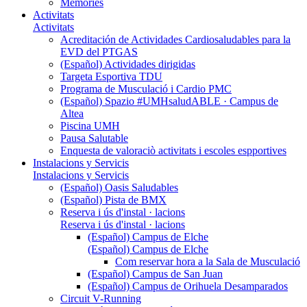
Memòries
Activitats
Activitats
Acreditación de Actividades Cardiosaludables para la
EVD del PTGAS
(Español) Actividades dirigidas
Targeta Esportiva TDU
Programa de Musculació i Cardio PMC
(Español) Spazio #UMHsaludABLE · Campus de
Altea
Piscina UMH
Pausa Salutable
Enquesta de valoraciò activitats i escoles espportives
Instalacions y Servicis
Instalacions y Servicis
(Español) Oasis Saludables
(Español) Pista de BMX
Reserva i ús d'instal · lacions
Reserva i ús d'instal · lacions
(Español) Campus de Elche
(Español) Campus de Elche
Com reservar hora a la Sala de Musculació
(Español) Campus de San Juan
(Español) Campus de Orihuela Desamparados
Circuit V-Running