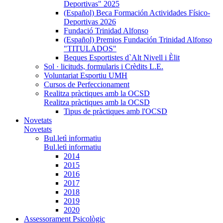
Deportivas" 2025
(Español) Beca Formación Actividades Físico-
Deportivas 2026
Fundació Trinidad Alfonso
(Español) Premios Fundación Trinidad Alfonso
"TITULADOS"
Beques Esportistes d`Alt Nivell i Èlit
Sol · licituds, formularis i Crèdits L.E.
Voluntariat Esportiu UMH
Cursos de Perfeccionament
Realitza pràctiques amb la OCSD
Realitza pràctiques amb la OCSD
Tipus de pràctiques amb l'OCSD
Novetats
Novetats
Bul.letì informatiu
Bul.letì informatiu
2014
2015
2016
2017
2018
2019
2020
Assessorament Psicològic