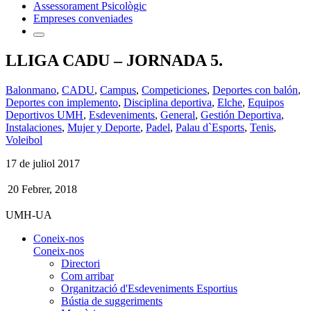
Assessorament Psicològic
Empreses conveniades
LLIGA CADU – JORNADA 5.
Balonmano
,
CADU
,
Campus
,
Competiciones
,
Deportes con balón
,
Deportes con implemento
,
Disciplina deportiva
,
Elche
,
Equipos
Deportivos UMH
,
Esdeveniments
,
General
,
Gestión Deportiva
,
Instalaciones
,
Mujer y Deporte
,
Padel
,
Palau d`Esports
,
Tenis
,
Voleibol
17 de juliol 2017
20 Febrer, 2018
UMH-UA
Coneix-nos
Coneix-nos
Directori
Com arribar
Organització d'Esdeveniments Esportius
Bústia de suggeriments