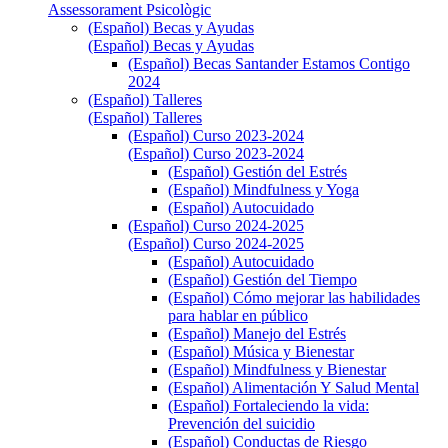
Assessorament Psicològic
(Español) Becas y Ayudas
(Español) Becas y Ayudas
(Español) Becas Santander Estamos Contigo
2024
(Español) Talleres
(Español) Talleres
(Español) Curso 2023-2024
(Español) Curso 2023-2024
(Español) Gestión del Estrés
(Español) Mindfulness y Yoga
(Español) Autocuidado
(Español) Curso 2024-2025
(Español) Curso 2024-2025
(Español) Autocuidado
(Español) Gestión del Tiempo
(Español) Cómo mejorar las habilidades
para hablar en público
(Español) Manejo del Estrés
(Español) Música y Bienestar
(Español) Mindfulness y Bienestar
(Español) Alimentación Y Salud Mental
(Español) Fortaleciendo la vida:
Prevención del suicidio
(Español) Conductas de Riesgo