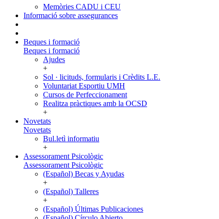
Memòries CADU i CEU
Informació sobre assegurances
Beques i formació
Beques i formació
Ajudes
+
Sol · licituds, formularis i Crèdits L.E.
Voluntariat Esportiu UMH
Cursos de Perfeccionament
Realitza pràctiques amb la OCSD
+
Novetats
Novetats
Bul.letì informatiu
+
Assessorament Psicològic
Assessorament Psicològic
(Español) Becas y Ayudas
+
(Español) Talleres
+
(Español) Últimas Publicaciones
(Español) Círculo Abierto