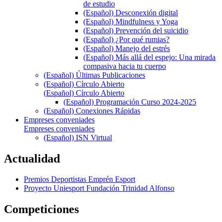
de estudio
(Español) Desconexión digital
(Español) Mindfulness y Yoga
(Español) Prevención del suicidio
(Español) ¿Por qué rumias?
(Español) Manejo del estrés
(Español) Más allá del espejo: Una mirada
compasiva hacia tu cuerpo
(Español) Últimas Publicaciones
(Español) Círculo Abierto
(Español) Círculo Abierto
(Español) Programación Curso 2024-2025
(Español) Conexiones Rápidas
Empreses conveniades
Empreses conveniades
(Español) ISN Virtual
Actualidad
Premios Deportistas Emprén Esport
Proyecto Uniesport Fundación Trinidad Alfonso
Competiciones