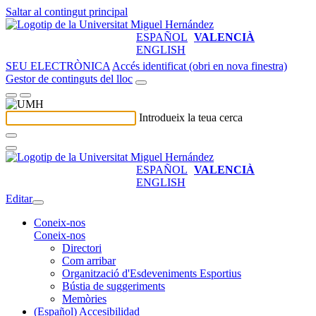
Saltar al contingut principal
ESPAÑOL
VALENCIÀ
ENGLISH
SEU ELECTRÒNICA
Accés identificat (obri en nova finestra)
Gestor de continguts del lloc
Introdueix la teua cerca
ESPAÑOL
VALENCIÀ
ENGLISH
Editar
Coneix-nos
Coneix-nos
Directori
Com arribar
Organització d'Esdeveniments Esportius
Bústia de suggeriments
Memòries
(Español) Accesibilidad