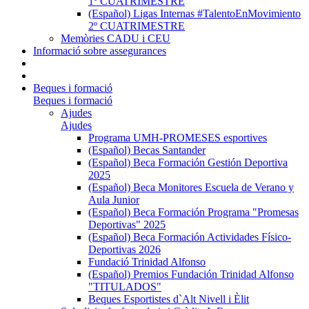
1º CUATRIMESTRE
(Español) Ligas Internas #TalentoEnMovimiento
2º CUATRIMESTRE
Memòries CADU i CEU
Informació sobre assegurances
Beques i formació
Beques i formació
Ajudes
Ajudes
Programa UMH-PROMESES esportives
(Español) Becas Santander
(Español) Beca Formación Gestión Deportiva
2025
(Español) Beca Monitores Escuela de Verano y
Aula Junior
(Español) Beca Formación Programa "Promesas
Deportivas" 2025
(Español) Beca Formación Actividades Físico-
Deportivas 2026
Fundació Trinidad Alfonso
(Español) Premios Fundación Trinidad Alfonso
"TITULADOS"
Beques Esportistes d`Alt Nivell i Èlit