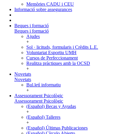
Memòries CADU i CEU
Informació sobre assegurances
Beques i formació
Beques i formació
Ajudes
+
Sol · licituds, formularis i Crèdits L.E.
Voluntariat Esportiu UMH
Cursos de Perfeccionament
Realitza pràctiques amb la OCSD
+
Novetats
Novetats
Bul.letì informatiu
+
Assessorament Psicològic
Assessorament Psicològic
(Español) Becas y Ayudas
+
(Español) Talleres
+
(Español) Últimas Publicaciones
(Español) Círculo Abierto