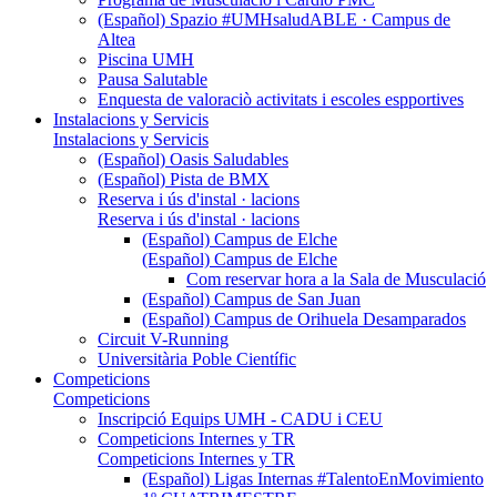
(Español) Spazio #UMHsaludABLE · Campus de
Altea
Piscina UMH
Pausa Salutable
Enquesta de valoraciò activitats i escoles espportives
Instalacions y Servicis
Instalacions y Servicis
(Español) Oasis Saludables
(Español) Pista de BMX
Reserva i ús d'instal · lacions
Reserva i ús d'instal · lacions
(Español) Campus de Elche
(Español) Campus de Elche
Com reservar hora a la Sala de Musculació
(Español) Campus de San Juan
(Español) Campus de Orihuela Desamparados
Circuit V-Running
Universitària Poble Científic
Competicions
Competicions
Inscripció Equips UMH - CADU i CEU
Competicions Internes y TR
Competicions Internes y TR
(Español) Ligas Internas #TalentoEnMovimiento