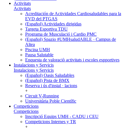
Activitats
Activitats
Acreditación de Actividades Cardiosaludables para la
EVD del PTGAS
(Español) Actividades dirigidas
Targeta Esportiva TDU
Programa de Musculació i Cardio PMC
(Español) Spazio #UMHsaludABLE · Campus de
Altea
Piscina UMH
Pausa Salutable
Enquesta de valoraciò activitats i escoles espportives
Instalacions y Servicis
Instalacions y Servicis
(Español) Oasis Saludables
(Español) Pista de BMX
Reserva i ús d'instal · lacions
+
Circuit V-Running
Universitària Poble Científic
Competicions
Competicions
Inscripció Equips UMH - CADU i CEU
Competicions Internes y TR
+