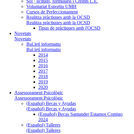
Sol · licituds, formularis i Crèdits L.E.
Voluntariat Esportiu UMH
Cursos de Perfeccionament
Realitza pràctiques amb la OCSD
Realitza pràctiques amb la OCSD
Tipus de pràctiques amb l'OCSD
Novetats
Novetats
Bul.letì informatiu
Bul.letì informatiu
2014
2015
2016
2017
2018
2019
2020
Assessorament Psicològic
Assessorament Psicològic
(Español) Becas y Ayudas
(Español) Becas y Ayudas
(Español) Becas Santander Estamos Contigo
2024
(Español) Talleres
(Español) Talleres