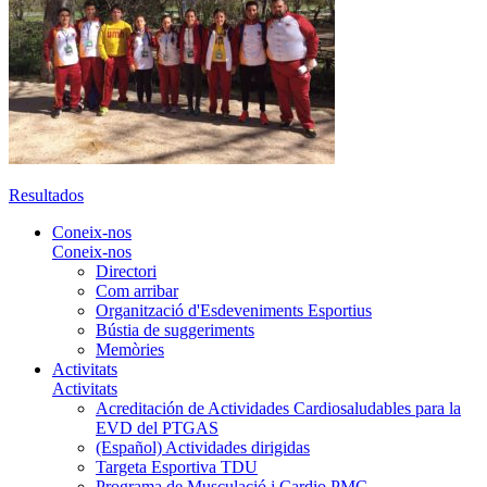
Resultados
Coneix-nos
Coneix-nos
Directori
Com arribar
Organització d'Esdeveniments Esportius
Bústia de suggeriments
Memòries
Activitats
Activitats
Acreditación de Actividades Cardiosaludables para la
EVD del PTGAS
(Español) Actividades dirigidas
Targeta Esportiva TDU
Programa de Musculació i Cardio PMC