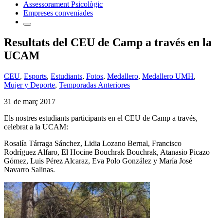
Assessorament Psicològic
Empreses conveniades
Resultats del CEU de Camp a través en la
UCAM
CEU
,
Esports
,
Estudiants
,
Fotos
,
Medallero
,
Medallero UMH
,
Mujer y Deporte
,
Temporadas Anteriores
31 de març 2017
Els nostres estudiants participants en el CEU de Camp a través,
celebrat a la UCAM
:
Rosalía Tárraga Sánchez, Lidia Lozano Bernal, Francisco
Rodríguez Alfaro, El Hocine Bouchrak Bouchrak, Atanasio Picazo
Gómez, Luis Pérez Alcaraz, Eva Polo González y María José
Navarro Salinas.