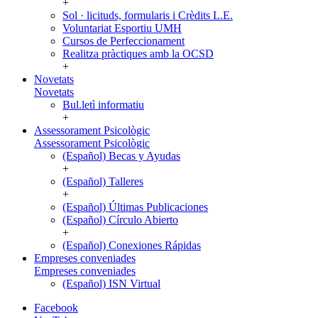
+
Sol · licituds, formularis i Crèdits L.E.
Voluntariat Esportiu UMH
Cursos de Perfeccionament
Realitza pràctiques amb la OCSD
+
Novetats
Novetats
Bul.letì informatiu
+
Assessorament Psicològic
Assessorament Psicològic
(Español) Becas y Ayudas
+
(Español) Talleres
+
(Español) Últimas Publicaciones
(Español) Círculo Abierto
+
(Español) Conexiones Rápidas
Empreses conveniades
Empreses conveniades
(Español) ISN Virtual
Facebook