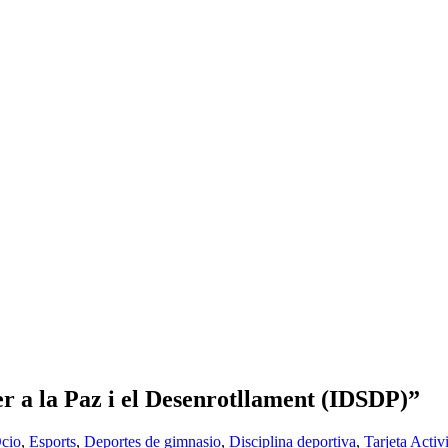
per a la Paz i el Desenrotllament (IDSDP)”
Ocio
,
Esports
,
Deportes de gimnasio
,
Disciplina deportiva
,
Tarjeta Acti