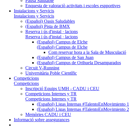
Pausa Salutable
Enquesta de valoraciò activitats i escoles espportives
Instalacions y Servicis
Instalacions y Servicis
(Español) Oasis Saludables
(Español) Pista de BMX
Reserva i ús d'instal · lacions
Reserva i ús d'instal · lacions
(Español) Campus de Elche
(Español) Campus de Elche
Com reservar hora a la Sala de Musculació
(Español) Campus de San Juan
(Español) Campus de Orihuela Desamparados
Circuit V-Running
Universitària Poble Científic
Competicions
Competicions
Inscripció Equips UMH - CADU i CEU
Competicions Internes y TR
Competicions Internes y TR
(Español) Ligas Internas #TalentoEnMovimien
(Español) Ligas Internas #TalentoEnMovimien
Memòries CADU i CEU
Informació sobre assegurances