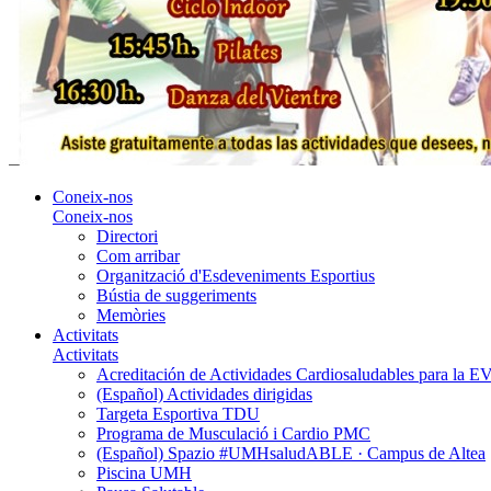
Coneix-nos
Coneix-nos
Directori
Com arribar
Organització d'Esdeveniments Esportius
Bústia de suggeriments
Memòries
Activitats
Activitats
Acreditación de Actividades Cardiosaludables para la
(Español) Actividades dirigidas
Targeta Esportiva TDU
Programa de Musculació i Cardio PMC
(Español) Spazio #UMHsaludABLE · Campus de Altea
Piscina UMH