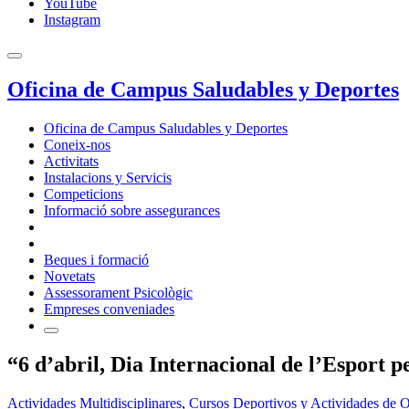
YouTube
Instagram
Oficina de Campus Saludables y Deportes
Oficina de Campus Saludables y Deportes
Coneix-nos
Activitats
Instalacions y Servicis
Competicions
Informació sobre assegurances
Beques i formació
Novetats
Assessorament Psicològic
Empreses conveniades
“6 d’abril, Dia Internacional de l’Esport 
Actividades Multidisciplinares
,
Cursos Deportivos y Actividades de 