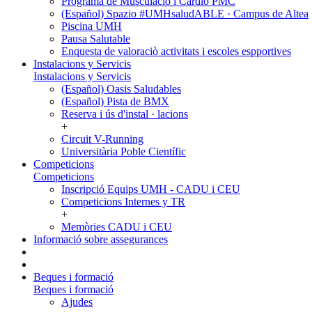
Programa de Musculació i Cardio PMC
(Español) Spazio #UMHsaludABLE · Campus de Altea
Piscina UMH
Pausa Salutable
Enquesta de valoraciò activitats i escoles espportives
Instalacions y Servicis
Instalacions y Servicis
(Español) Oasis Saludables
(Español) Pista de BMX
Reserva i ús d'instal · lacions
+
Circuit V-Running
Universitària Poble Científic
Competicions
Competicions
Inscripció Equips UMH - CADU i CEU
Competicions Internes y TR
+
Memòries CADU i CEU
Informació sobre assegurances
Beques i formació
Beques i formació
Ajudes