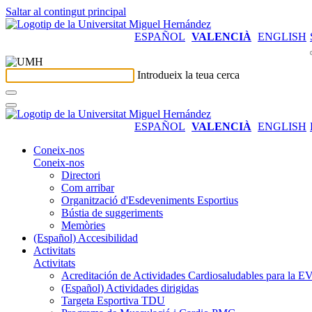
Saltar al contingut principal
ESPAÑOL
VALENCIÀ
ENGLISH
Introdueix la teua cerca
ESPAÑOL
VALENCIÀ
ENGLISH
Coneix-nos
Coneix-nos
Directori
Com arribar
Organització d'Esdeveniments Esportius
Bústia de suggeriments
Memòries
(Español) Accesibilidad
Activitats
Activitats
Acreditación de Actividades Cardiosaludables para la
(Español) Actividades dirigidas
Targeta Esportiva TDU