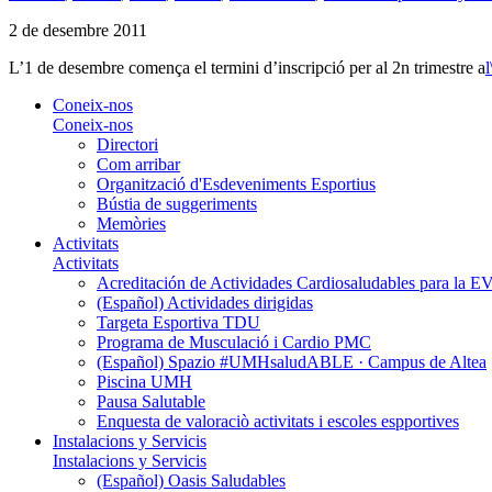
2 de desembre 2011
L’1 de desembre comença el termini d’inscripció per al 2n trimestre a
Coneix-nos
Coneix-nos
Directori
Com arribar
Organització d'Esdeveniments Esportius
Bústia de suggeriments
Memòries
Activitats
Activitats
Acreditación de Actividades Cardiosaludables para la
(Español) Actividades dirigidas
Targeta Esportiva TDU
Programa de Musculació i Cardio PMC
(Español) Spazio #UMHsaludABLE · Campus de Altea
Piscina UMH
Pausa Salutable
Enquesta de valoraciò activitats i escoles espportives
Instalacions y Servicis
Instalacions y Servicis
(Español) Oasis Saludables