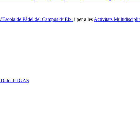
l\’Escola de Pàdel del Campus d\’Elx
i per a les
Activitats Multidiscipl
 EVD del PTGAS