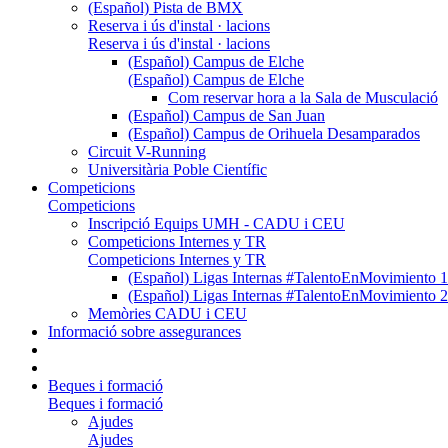
(Español) Pista de BMX
Reserva i ús d'instal · lacions
Reserva i ús d'instal · lacions
(Español) Campus de Elche
(Español) Campus de Elche
Com reservar hora a la Sala de Musculació
(Español) Campus de San Juan
(Español) Campus de Orihuela Desamparados
Circuit V-Running
Universitària Poble Científic
Competicions
Competicions
Inscripció Equips UMH - CADU i CEU
Competicions Internes y TR
Competicions Internes y TR
(Español) Ligas Internas #TalentoEnMovimien
(Español) Ligas Internas #TalentoEnMovimien
Memòries CADU i CEU
Informació sobre assegurances
Beques i formació
Beques i formació
Ajudes
Ajudes