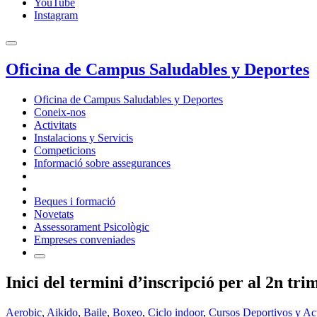
YouTube
Instagram
Oficina de Campus Saludables y Deportes
Oficina de Campus Saludables y Deportes
Coneix-nos
Activitats
Instalacions y Servicis
Competicions
Informació sobre assegurances
Beques i formació
Novetats
Assessorament Psicològic
Empreses conveniades
Inici del termini d’inscripció per al 2n trim
Aerobic
,
Aikido
,
Baile
,
Boxeo
,
Ciclo indoor
,
Cursos Deportivos y Ac