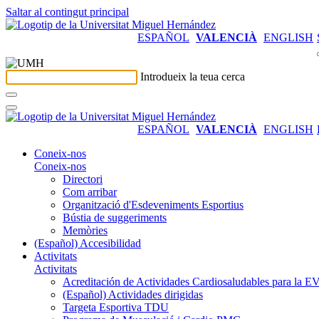
Saltar al contingut principal
ESPAÑOL
VALENCIÀ
ENGLISH
Introdueix la teua cerca
ESPAÑOL
VALENCIÀ
ENGLISH
Coneix-nos
Coneix-nos
Directori
Com arribar
Organització d'Esdeveniments Esportius
Bústia de suggeriments
Memòries
(Español) Accesibilidad
Activitats
Activitats
Acreditación de Actividades Cardiosaludables para la
(Español) Actividades dirigidas
Targeta Esportiva TDU