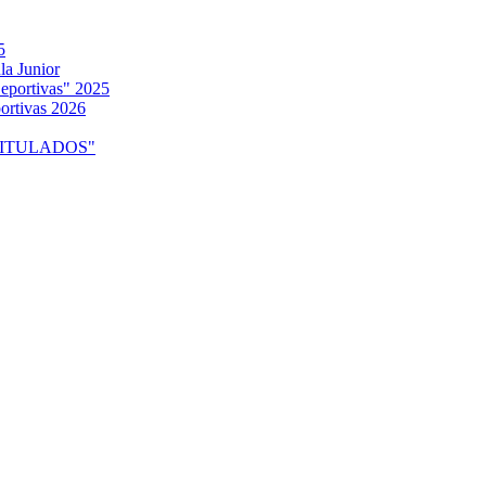
5
la Junior
eportivas" 2025
ortivas 2026
o "TITULADOS"