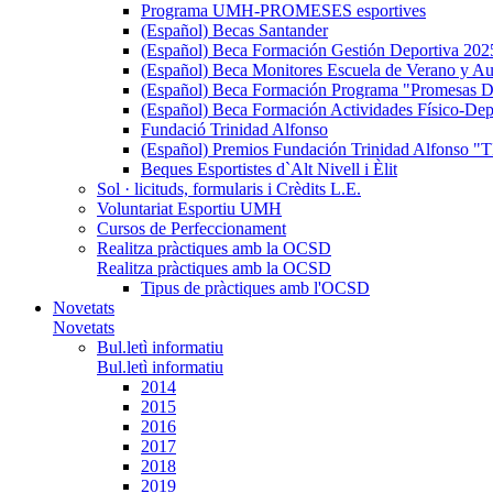
Programa UMH-PROMESES esportives
(Español) Becas Santander
(Español) Beca Formación Gestión Deportiva 202
(Español) Beca Monitores Escuela de Verano y Au
(Español) Beca Formación Programa "Promesas D
(Español) Beca Formación Actividades Físico-Dep
Fundació Trinidad Alfonso
(Español) Premios Fundación Trinidad Alfons
Beques Esportistes d`Alt Nivell i Èlit
Sol · licituds, formularis i Crèdits L.E.
Voluntariat Esportiu UMH
Cursos de Perfeccionament
Realitza pràctiques amb la OCSD
Realitza pràctiques amb la OCSD
Tipus de pràctiques amb l'OCSD
Novetats
Novetats
Bul.letì informatiu
Bul.letì informatiu
2014
2015
2016
2017
2018
2019