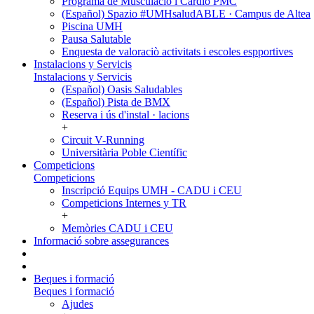
Programa de Musculació i Cardio PMC
(Español) Spazio #UMHsaludABLE · Campus de Altea
Piscina UMH
Pausa Salutable
Enquesta de valoraciò activitats i escoles espportives
Instalacions y Servicis
Instalacions y Servicis
(Español) Oasis Saludables
(Español) Pista de BMX
Reserva i ús d'instal · lacions
+
Circuit V-Running
Universitària Poble Científic
Competicions
Competicions
Inscripció Equips UMH - CADU i CEU
Competicions Internes y TR
+
Memòries CADU i CEU
Informació sobre assegurances
Beques i formació
Beques i formació
Ajudes