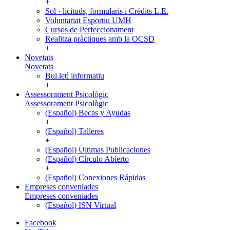
+
Sol · licituds, formularis i Crèdits L.E.
Voluntariat Esportiu UMH
Cursos de Perfeccionament
Realitza pràctiques amb la OCSD
+
Novetats
Novetats
Bul.letì informatiu
+
Assessorament Psicològic
Assessorament Psicològic
(Español) Becas y Ayudas
+
(Español) Talleres
+
(Español) Últimas Publicaciones
(Español) Círculo Abierto
+
(Español) Conexiones Rápidas
Empreses conveniades
Empreses conveniades
(Español) ISN Virtual
Facebook