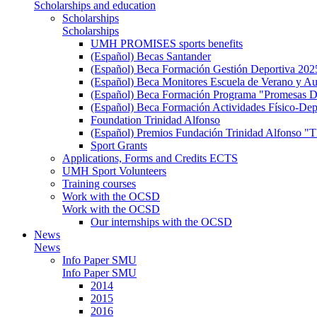
Scholarships and education
Scholarships
Scholarships
UMH PROMISES sports benefits
(Español) Becas Santander
(Español) Beca Formación Gestión Deportiva 202
(Español) Beca Monitores Escuela de Verano y Au
(Español) Beca Formación Programa "Promesas D
(Español) Beca Formación Actividades Físico-Dep
Foundation Trinidad Alfonso
(Español) Premios Fundación Trinidad Alfons
Sport Grants
Applications, Forms and Credits ECTS
UMH Sport Volunteers
Training courses
Work with the OCSD
Work with the OCSD
Our internships with the OCSD
News
News
Info Paper SMU
Info Paper SMU
2014
2015
2016