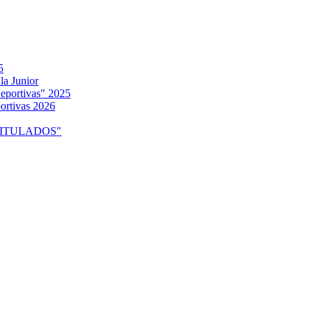
5
la Junior
eportivas" 2025
ortivas 2026
o "TITULADOS"