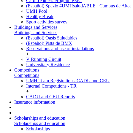
Cardio Fitness Program PMC
(Español) Spazio #UMHsaludABLE · Campus de Altea
UMH Pool
Healthy Break
Sport activities survey
Buildings and Services
Buildings and Services
(Español) Oasis Saludables
(Español) Pista de BMX
Reservations and use of installations
+
V-Running Circuit
Universitary Residence
Competitions
Competitions
UMH Team Registration - CADU and CEU
Internal Competitions - TR
+
CADU and CEU Reports
Insurance information
Scholarships and education
Scholarships and education
Scholarships