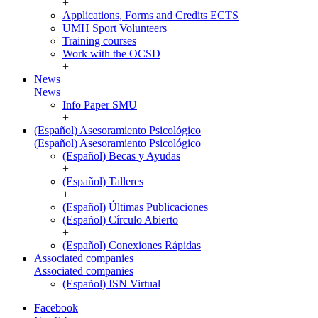
+
Applications, Forms and Credits ECTS
UMH Sport Volunteers
Training courses
Work with the OCSD
+
News
News
Info Paper SMU
+
(Español) Asesoramiento Psicológico
(Español) Asesoramiento Psicológico
(Español) Becas y Ayudas
+
(Español) Talleres
+
(Español) Últimas Publicaciones
(Español) Círculo Abierto
+
(Español) Conexiones Rápidas
Associated companies
Associated companies
(Español) ISN Virtual
Facebook