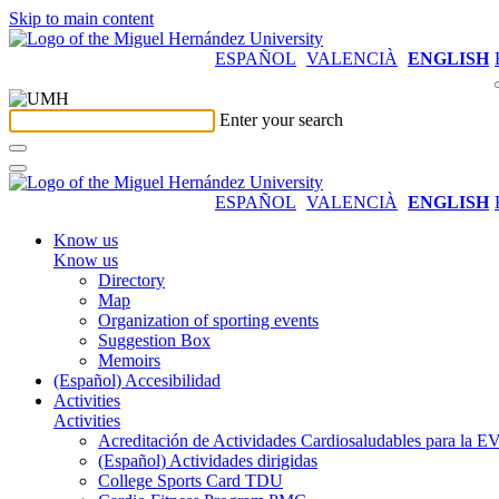
Skip to main content
ESPAÑOL
VALENCIÀ
ENGLISH
Enter your search
ESPAÑOL
VALENCIÀ
ENGLISH
Know us
Know us
Directory
Map
Organization of sporting events
Suggestion Box
Memoirs
(Español) Accesibilidad
Activities
Activities
Acreditación de Actividades Cardiosaludables para la
(Español) Actividades dirigidas
College Sports Card TDU