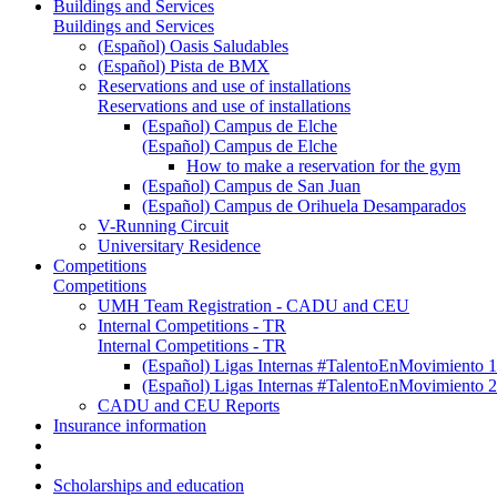
Buildings and Services
Buildings and Services
(Español) Oasis Saludables
(Español) Pista de BMX
Reservations and use of installations
Reservations and use of installations
(Español) Campus de Elche
(Español) Campus de Elche
How to make a reservation for the gym
(Español) Campus de San Juan
(Español) Campus de Orihuela Desamparados
V-Running Circuit
Universitary Residence
Competitions
Competitions
UMH Team Registration - CADU and CEU
Internal Competitions - TR
Internal Competitions - TR
(Español) Ligas Internas #TalentoEnMovimien
(Español) Ligas Internas #TalentoEnMovimien
CADU and CEU Reports
Insurance information
Scholarships and education