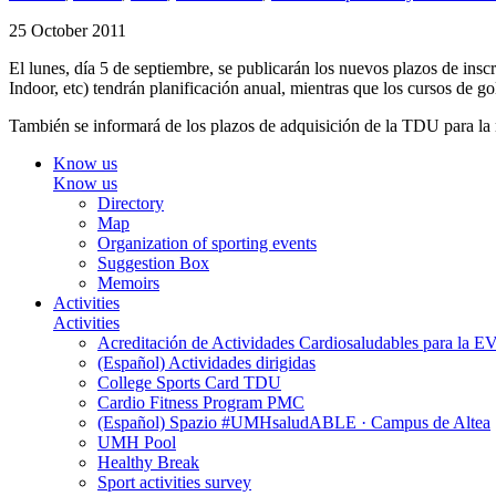
25 October 2011
El lunes, día 5 de septiembre, se publicarán los nuevos plazos de insc
Indoor, etc) tendrán planificación anual, mientras que los cursos de g
También se informará de los plazos de adquisición de la TDU para la
Know us
Know us
Directory
Map
Organization of sporting events
Suggestion Box
Memoirs
Activities
Activities
Acreditación de Actividades Cardiosaludables para la
(Español) Actividades dirigidas
College Sports Card TDU
Cardio Fitness Program PMC
(Español) Spazio #UMHsaludABLE · Campus de Altea
UMH Pool
Healthy Break
Sport activities survey