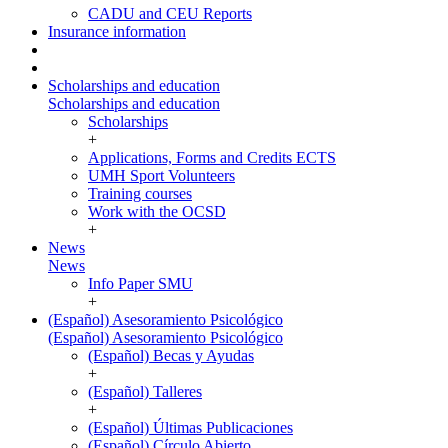
CADU and CEU Reports
Insurance information
Scholarships and education
Scholarships and education
Scholarships
+
Applications, Forms and Credits ECTS
UMH Sport Volunteers
Training courses
Work with the OCSD
+
News
News
Info Paper SMU
+
(Español) Asesoramiento Psicológico
(Español) Asesoramiento Psicológico
(Español) Becas y Ayudas
+
(Español) Talleres
+
(Español) Últimas Publicaciones
(Español) Círculo Abierto