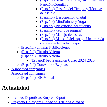
(Español) Actividad Física, Salud Mental y
Función Cognitiva
(Español) Gestión del Tiempo y Técnicas
de estudio
(Español) Desconexión digital
(Español) Mindfulness y Yoga
(Español) Prevención del suicidio
(Español) ¿Por qué rumias?
(Español) Manejo del estrés
(Español) Más allá del espejo: Una mirada
compasiva hacia tu cuerpo
(Español) Últimas Publicaciones
(Español) Círculo Abierto
(Español) Círculo Abierto
(Español) Programación Curso 2024-2025
(Español) Conexiones Rápidas
Associated companies
Associated companies
(Español) ISN Virtual
Actualidad
Premios Deportistas Emprén Esport
Proyecto Uniesport Fundación Trinidad Alfonso