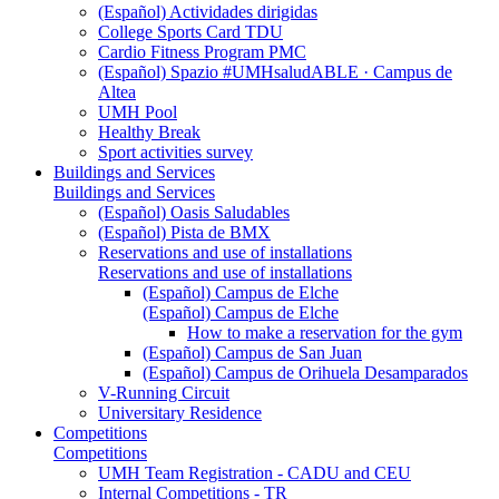
(Español) Actividades dirigidas
College Sports Card TDU
Cardio Fitness Program PMC
(Español) Spazio #UMHsaludABLE · Campus de
Altea
UMH Pool
Healthy Break
Sport activities survey
Buildings and Services
Buildings and Services
(Español) Oasis Saludables
(Español) Pista de BMX
Reservations and use of installations
Reservations and use of installations
(Español) Campus de Elche
(Español) Campus de Elche
How to make a reservation for the gym
(Español) Campus de San Juan
(Español) Campus de Orihuela Desamparados
V-Running Circuit
Universitary Residence
Competitions
Competitions
UMH Team Registration - CADU and CEU
Internal Competitions - TR