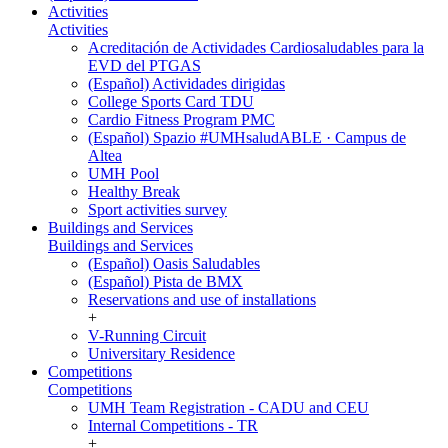
Activities
Activities
Acreditación de Actividades Cardiosaludables para la
EVD del PTGAS
(Español) Actividades dirigidas
College Sports Card TDU
Cardio Fitness Program PMC
(Español) Spazio #UMHsaludABLE · Campus de
Altea
UMH Pool
Healthy Break
Sport activities survey
Buildings and Services
Buildings and Services
(Español) Oasis Saludables
(Español) Pista de BMX
Reservations and use of installations
+
V-Running Circuit
Universitary Residence
Competitions
Competitions
UMH Team Registration - CADU and CEU
Internal Competitions - TR
+