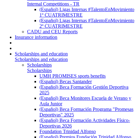
Internal Competitions - TR
(Español) Ligas Internas #TalentoEnMovimiento
1º CUATRIMESTRE
(Español) Ligas Internas #TalentoEnMovimiento
2º CUATRIMESTRE
CADU and CEU Reports
Insurance information
Scholarships and education
Scholarships and education
Scholarships
Scholarships
UMH PROMISES sports benefits
(Español) Becas Santander
(Español) Beca Formación Gestión Deportiva
2025
(Español) Beca Monitores Escuela de Verano y
Aula Junior
(Español) Beca Formación Programa "Promesas
Deportivas" 2025
(Español) Beca Formación Actividades Físico-
Deportivas 2026
Foundation Trinidad Alfonso
(Español) Premios Fundación Trinidad Alfonso