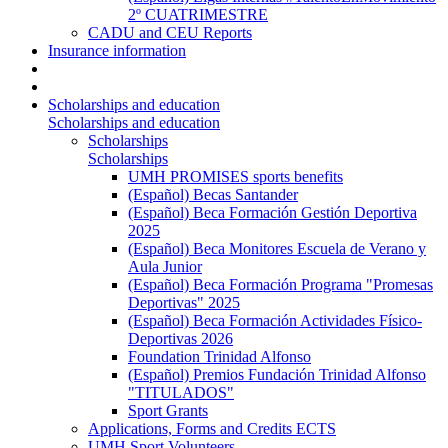
2º CUATRIMESTRE
CADU and CEU Reports
Insurance information
Scholarships and education
Scholarships and education
Scholarships
Scholarships
UMH PROMISES sports benefits
(Español) Becas Santander
(Español) Beca Formación Gestión Deportiva
2025
(Español) Beca Monitores Escuela de Verano y
Aula Junior
(Español) Beca Formación Programa "Promesas
Deportivas" 2025
(Español) Beca Formación Actividades Físico-
Deportivas 2026
Foundation Trinidad Alfonso
(Español) Premios Fundación Trinidad Alfonso
"TITULADOS"
Sport Grants
Applications, Forms and Credits ECTS
UMH Sport Volunteers