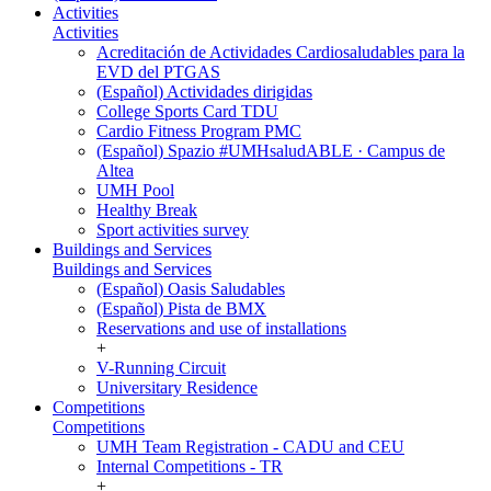
Activities
Activities
Acreditación de Actividades Cardiosaludables para la
EVD del PTGAS
(Español) Actividades dirigidas
College Sports Card TDU
Cardio Fitness Program PMC
(Español) Spazio #UMHsaludABLE · Campus de
Altea
UMH Pool
Healthy Break
Sport activities survey
Buildings and Services
Buildings and Services
(Español) Oasis Saludables
(Español) Pista de BMX
Reservations and use of installations
+
V-Running Circuit
Universitary Residence
Competitions
Competitions
UMH Team Registration - CADU and CEU
Internal Competitions - TR
+