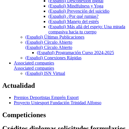
(Español) Desconexión digital
(Español) Mindfulness y Yoga
(Español) Prevención del suicidio
(Español) ¿Por qué rumias?
(Español) Manejo del estrés
(Español) Más allá del espejo: Una mirada
compasiva hacia tu cuerpo
(Español) Últimas Publicaciones
(Español) Círculo Abierto
(Español) Círculo Abierto
(Español) Programación Curso 2024-2025
(Español) Conexiones Rápidas
Associated companies
Associated companies
(Español) ISN Virtual
Actualidad
Premios Deportistas Emprén Esport
Proyecto Uniesport Fundación Trinidad Alfonso
Competiciones
Créditos diplomas solicitudes formularios