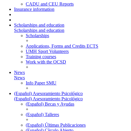
CADU and CEU Reports
Insurance information
Scholarships and education
Scholarships and education
Scholarships
+
Applications, Forms and Credits ECTS
UMH Sport Volunteers
Training courses
Work with the OCSD
+
News
News
Info Paper SMU
+
(Español) Asesoramiento Psicológico
(Español) Asesoramiento Psicológico
(Español) Becas y Ayudas
+
(Español) Talleres
+
(Español) Últimas Publicaciones
(Español) Círculo Abierto