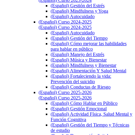
(Español) Curso 2023-2024
(Español) Gestión del Estrés
(Español) Mindfulness y Yoga
(Español) Autocuidado
(Español) Curso 2024-2025
(Español) Curso 2024-2025
(Español) Autocuidado
(Español) Gestión del Tiempo
(Español) Cómo mejorar las habilidades
para hablar en público
(Español) Manejo del Estrés
(Español) Música y Bienestar
(Español) Mindfulness y Bienestar
(Español) Alimentación Y Salud Mental
(Español) Fortaleciendo la vida:
Prevención del suicidio
(Español) Conductas de Riesgo
(Español) Curso 2025-2026
(Español) Curso 2025-2026
(Español) Cómo Hablar en Público
(Español) Gestión Emocional
(Español) Actividad Física, Salud Mental y
Función Cognitiva
(Español) Gestión del Tiempo y Técnicas
de estudio