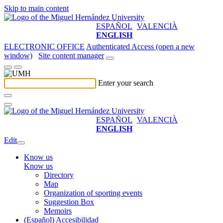
Skip to main content
ESPAÑOL
VALENCIÀ
ENGLISH
ELECTRONIC OFFICE
Authenticated Access (open a new
window)
Site content manager
Enter your search
ESPAÑOL
VALENCIÀ
ENGLISH
Edit
Know us
Know us
Directory
Map
Organization of sporting events
Suggestion Box
Memoirs
(Español) Accesibilidad