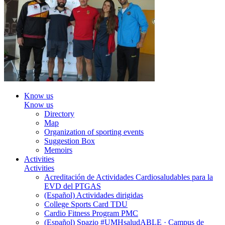
Know us
Know us
Directory
Map
Organization of sporting events
Suggestion Box
Memoirs
Activities
Activities
Acreditación de Actividades Cardiosaludables para la
EVD del PTGAS
(Español) Actividades dirigidas
College Sports Card TDU
Cardio Fitness Program PMC
(Español) Spazio #UMHsaludABLE · Campus de