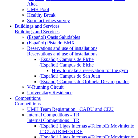
Altea
UMH Pool
Healthy Break
Sport activities survey
Buildings and Services
Buildings and Services
(Español) Oasis Saludables
(Español) Pista de BMX
Reservations and use of installations
Reservations and use of installations
(Español) Campus de Elche
(Español) Campus de Elche
How to make a reservation for the gym
(Español) Campus de San Juan
(Español) Campus de Orihuela Desamparados
V-Running Circuit
Universitary Residence
Competitions
Competitions
UMH Team Registration - CADU and CEU
Internal Competitions - TR
Internal Competitions - TR
(Español) Ligas Internas #TalentoEnMovimiento
1º CUATRIMESTRE
(Español) Ligas Internas #TalentoEnMovimiento