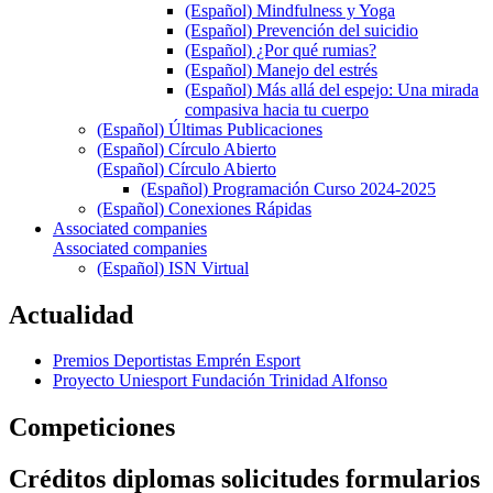
(Español) Mindfulness y Yoga
(Español) Prevención del suicidio
(Español) ¿Por qué rumias?
(Español) Manejo del estrés
(Español) Más allá del espejo: Una mirada
compasiva hacia tu cuerpo
(Español) Últimas Publicaciones
(Español) Círculo Abierto
(Español) Círculo Abierto
(Español) Programación Curso 2024-2025
(Español) Conexiones Rápidas
Associated companies
Associated companies
(Español) ISN Virtual
Actualidad
Premios Deportistas Emprén Esport
Proyecto Uniesport Fundación Trinidad Alfonso
Competiciones
Créditos diplomas solicitudes formularios