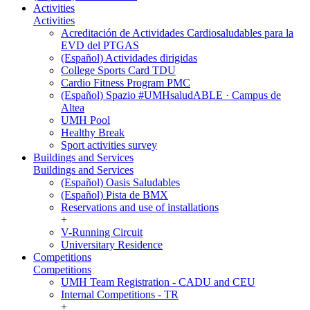
Activities
Activities
Acreditación de Actividades Cardiosaludables para la
EVD del PTGAS
(Español) Actividades dirigidas
College Sports Card TDU
Cardio Fitness Program PMC
(Español) Spazio #UMHsaludABLE · Campus de
Altea
UMH Pool
Healthy Break
Sport activities survey
Buildings and Services
Buildings and Services
(Español) Oasis Saludables
(Español) Pista de BMX
Reservations and use of installations
+
V-Running Circuit
Universitary Residence
Competitions
Competitions
UMH Team Registration - CADU and CEU
Internal Competitions - TR
+