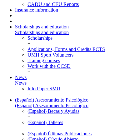
CADU and CEU Reports
Insurance information
Scholarships and education
Scholarships and education
Scholarships
+
Applications, Forms and Credits ECTS
UMH Sport Volunteers
Training courses
Work with the OCSD
+
News
News
Info Paper SMU
+
(Español) Asesoramiento Psicológico
(Español) Asesoramiento Psicológico
(Español) Becas y Ayudas
+
(Español) Talleres
+
(Español) Últimas Publicaciones
(Español) Círculo Abierto