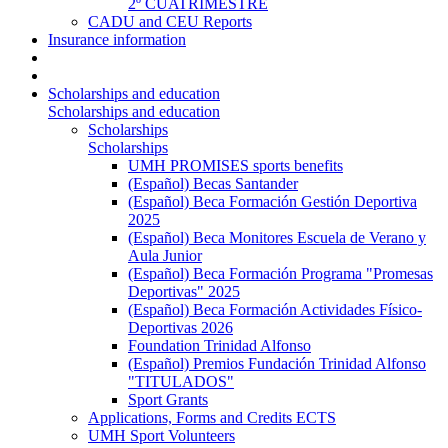
2º CUATRIMESTRE
CADU and CEU Reports
Insurance information
Scholarships and education
Scholarships and education
Scholarships
Scholarships
UMH PROMISES sports benefits
(Español) Becas Santander
(Español) Beca Formación Gestión Deportiva
2025
(Español) Beca Monitores Escuela de Verano y
Aula Junior
(Español) Beca Formación Programa "Promesas
Deportivas" 2025
(Español) Beca Formación Actividades Físico-
Deportivas 2026
Foundation Trinidad Alfonso
(Español) Premios Fundación Trinidad Alfonso
"TITULADOS"
Sport Grants
Applications, Forms and Credits ECTS
UMH Sport Volunteers