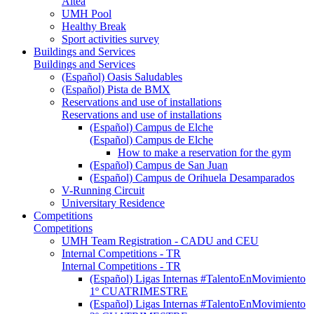
Altea
UMH Pool
Healthy Break
Sport activities survey
Buildings and Services
Buildings and Services
(Español) Oasis Saludables
(Español) Pista de BMX
Reservations and use of installations
Reservations and use of installations
(Español) Campus de Elche
(Español) Campus de Elche
How to make a reservation for the gym
(Español) Campus de San Juan
(Español) Campus de Orihuela Desamparados
V-Running Circuit
Universitary Residence
Competitions
Competitions
UMH Team Registration - CADU and CEU
Internal Competitions - TR
Internal Competitions - TR
(Español) Ligas Internas #TalentoEnMovimiento
1º CUATRIMESTRE
(Español) Ligas Internas #TalentoEnMovimiento