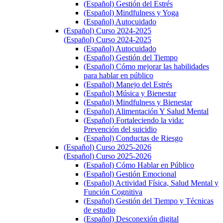
(Español) Gestión del Estrés
(Español) Mindfulness y Yoga
(Español) Autocuidado
(Español) Curso 2024-2025
(Español) Curso 2024-2025
(Español) Autocuidado
(Español) Gestión del Tiempo
(Español) Cómo mejorar las habilidades
para hablar en público
(Español) Manejo del Estrés
(Español) Música y Bienestar
(Español) Mindfulness y Bienestar
(Español) Alimentación Y Salud Mental
(Español) Fortaleciendo la vida:
Prevención del suicidio
(Español) Conductas de Riesgo
(Español) Curso 2025-2026
(Español) Curso 2025-2026
(Español) Cómo Hablar en Público
(Español) Gestión Emocional
(Español) Actividad Física, Salud Mental y
Función Cognitiva
(Español) Gestión del Tiempo y Técnicas
de estudio
(Español) Desconexión digital