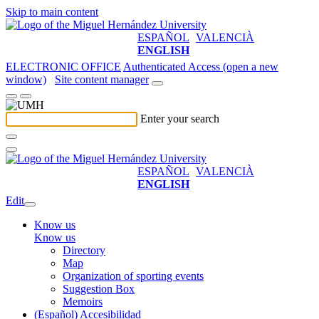
Skip to main content
ESPAÑOL
VALENCIÀ
ENGLISH
ELECTRONIC OFFICE
Authenticated Access (open a new
window)
Site content manager
Enter your search
ESPAÑOL
VALENCIÀ
ENGLISH
Edit
Know us
Know us
Directory
Map
Organization of sporting events
Suggestion Box
Memoirs
(Español) Accesibilidad