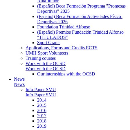
Aula Junior
(Español) Beca Formación Programa "Promesas
Deportivas" 2025
(Español) Beca Formación Actividades Físico-
Deportivas 2026
Foundation Trinidad Alfonso
(Español) Premios Fundación Trinidad Alfonso
"TITULADOS"
Sport Grants
Applications, Forms and Credits ECTS
UMH Sport Volunteers
Training courses
Work with the OCSD
Work with the OCSD
Our internships with the OCSD
News
News
Info Paper SMU
Info Paper SMU
2014
2015
2016
2017
2018
2019