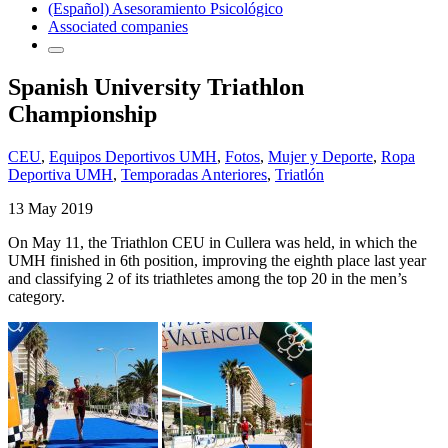
(Español) Asesoramiento Psicológico
Associated companies
Spanish University Triathlon
Championship
CEU
,
Equipos Deportivos UMH
,
Fotos
,
Mujer y Deporte
,
Ropa
Deportiva UMH
,
Temporadas Anteriores
,
Triatlón
13 May 2019
On May 11, the Triathlon CEU in Cullera was held, in which the
UMH finished in 6th position, improving the eighth place last year
and classifying 2 of its triathletes among the top 20 in the men’s
category.