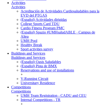
Activities
Activities
Acreditación de Actividades Cardiosaludables para la
EVD del PTGAS
(Español) Actividades dirigidas
College Sports Card TDU
Cardio Fitness Program PMC
(Español) Spazio #UMHsaludABLE · Campus de
Altea
UMH Pool
Healthy Break
Sport activities survey
Buildings and Services
Buildings and Services
(Español) Oasis Saludables
(Español) Pista de BMX
Reservations and use of installations
+
V-Running Circuit
Universitary Residence
Competitions
Competitions
UMH Team Registration - CADU and CEU
Internal Competitions - TR
+