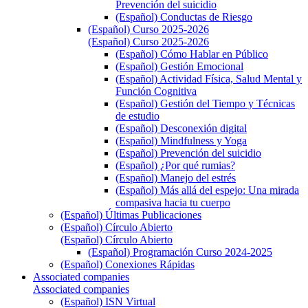
Prevención del suicidio
(Español) Conductas de Riesgo
(Español) Curso 2025-2026
(Español) Curso 2025-2026
(Español) Cómo Hablar en Público
(Español) Gestión Emocional
(Español) Actividad Física, Salud Mental y
Función Cognitiva
(Español) Gestión del Tiempo y Técnicas
de estudio
(Español) Desconexión digital
(Español) Mindfulness y Yoga
(Español) Prevención del suicidio
(Español) ¿Por qué rumias?
(Español) Manejo del estrés
(Español) Más allá del espejo: Una mirada
compasiva hacia tu cuerpo
(Español) Últimas Publicaciones
(Español) Círculo Abierto
(Español) Círculo Abierto
(Español) Programación Curso 2024-2025
(Español) Conexiones Rápidas
Associated companies
Associated companies
(Español) ISN Virtual