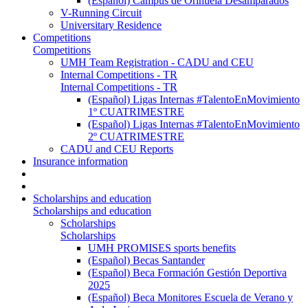
(Español) Campus de Orihuela Desamparados
V-Running Circuit
Universitary Residence
Competitions
Competitions
UMH Team Registration - CADU and CEU
Internal Competitions - TR
Internal Competitions - TR
(Español) Ligas Internas #TalentoEnMovimiento
1º CUATRIMESTRE
(Español) Ligas Internas #TalentoEnMovimiento
2º CUATRIMESTRE
CADU and CEU Reports
Insurance information
Scholarships and education
Scholarships and education
Scholarships
Scholarships
UMH PROMISES sports benefits
(Español) Becas Santander
(Español) Beca Formación Gestión Deportiva
2025
(Español) Beca Monitores Escuela de Verano y