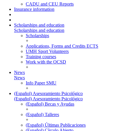
CADU and CEU Reports
Insurance information
Scholarships and education
Scholarships and education
Scholarships
+
Applications, Forms and Credits ECTS
UMH Sport Volunteers
Training courses
Work with the OCSD
+
News
News
Info Paper SMU
+
(Español) Asesoramiento Psicológico
(Español) Asesoramiento Psicológico
(Español) Becas y Ayudas
+
(Español) Talleres
+
(Español) Últimas Publicaciones
(Español) Círculo Abierto