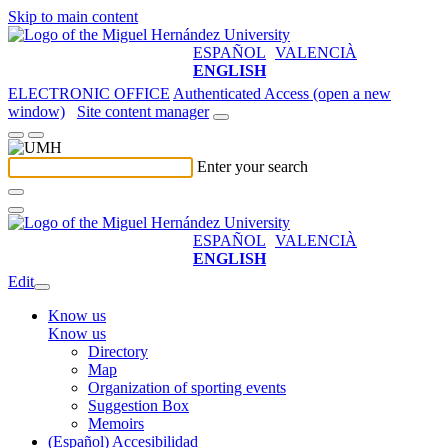
Skip to main content
ESPAÑOL
VALENCIÀ
ENGLISH
ELECTRONIC OFFICE
Authenticated Access (open a new
window)
Site content manager
Enter your search
ESPAÑOL
VALENCIÀ
ENGLISH
Edit
Know us
Know us
Directory
Map
Organization of sporting events
Suggestion Box
Memoirs
(Español) Accesibilidad