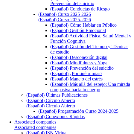
Prevención del suicidio
(Español) Conductas de Riesgo
(Español) Curso 2025-2026
(Español) Curso 2025-2026
(Español) Cómo Hablar en Público
(Español) Gestión Emocional
(Español) Actividad Física, Salud Mental y
Función Cognitiva
(Español) Gestión del Tiempo y Técnicas
de estudio
(Español) Desconexión digital
(Español) Mindfulness y Yoga
(Español) Prevención del suicidio
(Español) ¿Por qué rumias?
(Español) Manejo del estrés
(Español) Más allá del espejo: Una mirada
compasiva hacia tu cuerpo
(Español) Últimas Publicaciones
(Español) Círculo Abierto
(Español) Círculo Abierto
(Español) Programación Curso 2024-2025
(Español) Conexiones Rápidas
Associated companies
Associated companies
(Español) ISN Virtual