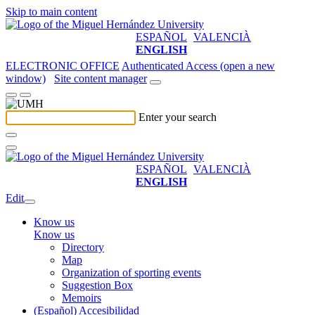
Skip to main content
ESPAÑOL
VALENCIÀ
ENGLISH
ELECTRONIC OFFICE
Authenticated Access (open a new
window)
Site content manager
Enter your search
ESPAÑOL
VALENCIÀ
ENGLISH
Edit
Know us
Know us
Directory
Map
Organization of sporting events
Suggestion Box
Memoirs
(Español) Accesibilidad