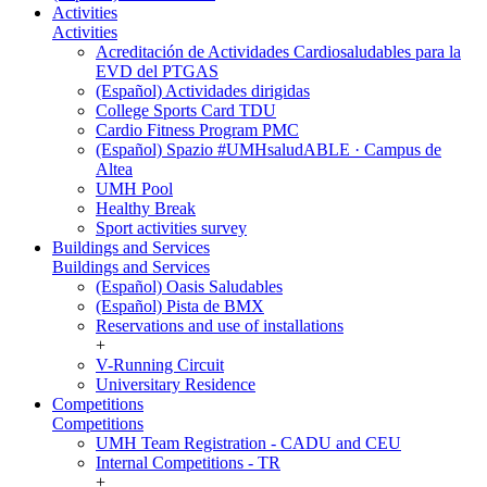
Activities
Activities
Acreditación de Actividades Cardiosaludables para la
EVD del PTGAS
(Español) Actividades dirigidas
College Sports Card TDU
Cardio Fitness Program PMC
(Español) Spazio #UMHsaludABLE · Campus de
Altea
UMH Pool
Healthy Break
Sport activities survey
Buildings and Services
Buildings and Services
(Español) Oasis Saludables
(Español) Pista de BMX
Reservations and use of installations
+
V-Running Circuit
Universitary Residence
Competitions
Competitions
UMH Team Registration - CADU and CEU
Internal Competitions - TR
+