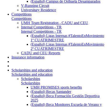
(Español) Campus de Orihuela Desamparados
V-Running Circuit
Universitary Residence
Competitions
Competitions
UMH Team Registration - CADU and CEU
Internal Competitions - TR
Internal Competitions - TR
(Español) Ligas Internas #TalentoEnMovimiento
1º CUATRIMESTRE
(Español) Ligas Internas #TalentoEnMovimiento
2º CUATRIMESTRE
CADU and CEU Reports
Insurance information
Scholarships and education
Scholarships and education
Scholarships
Scholarships
UMH PROMISES sports benefits
(Español) Becas Santander
(Español) Beca Formación Gestión Deportiva
2025
(Español) Beca Monitores Escuela de Verano y