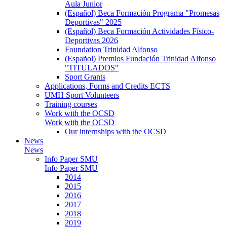
Aula Junior
(Español) Beca Formación Programa "Promesas
Deportivas" 2025
(Español) Beca Formación Actividades Físico-
Deportivas 2026
Foundation Trinidad Alfonso
(Español) Premios Fundación Trinidad Alfonso
"TITULADOS"
Sport Grants
Applications, Forms and Credits ECTS
UMH Sport Volunteers
Training courses
Work with the OCSD
Work with the OCSD
Our internships with the OCSD
News
News
Info Paper SMU
Info Paper SMU
2014
2015
2016
2017
2018
2019