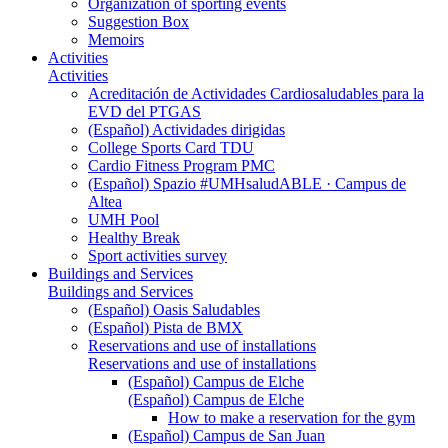
Organization of sporting events
Suggestion Box
Memoirs
Activities
Activities
Acreditación de Actividades Cardiosaludables para la
EVD del PTGAS
(Español) Actividades dirigidas
College Sports Card TDU
Cardio Fitness Program PMC
(Español) Spazio #UMHsaludABLE · Campus de
Altea
UMH Pool
Healthy Break
Sport activities survey
Buildings and Services
Buildings and Services
(Español) Oasis Saludables
(Español) Pista de BMX
Reservations and use of installations
Reservations and use of installations
(Español) Campus de Elche
(Español) Campus de Elche
How to make a reservation for the gym
(Español) Campus de San Juan