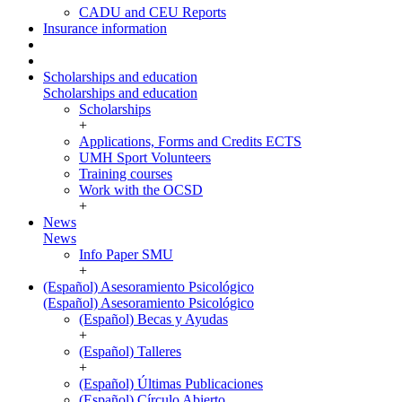
CADU and CEU Reports
Insurance information
Scholarships and education
Scholarships and education
Scholarships
+
Applications, Forms and Credits ECTS
UMH Sport Volunteers
Training courses
Work with the OCSD
+
News
News
Info Paper SMU
+
(Español) Asesoramiento Psicológico
(Español) Asesoramiento Psicológico
(Español) Becas y Ayudas
+
(Español) Talleres
+
(Español) Últimas Publicaciones
(Español) Círculo Abierto