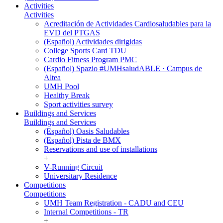
Activities
Activities
Acreditación de Actividades Cardiosaludables para la
EVD del PTGAS
(Español) Actividades dirigidas
College Sports Card TDU
Cardio Fitness Program PMC
(Español) Spazio #UMHsaludABLE · Campus de
Altea
UMH Pool
Healthy Break
Sport activities survey
Buildings and Services
Buildings and Services
(Español) Oasis Saludables
(Español) Pista de BMX
Reservations and use of installations
+
V-Running Circuit
Universitary Residence
Competitions
Competitions
UMH Team Registration - CADU and CEU
Internal Competitions - TR
+