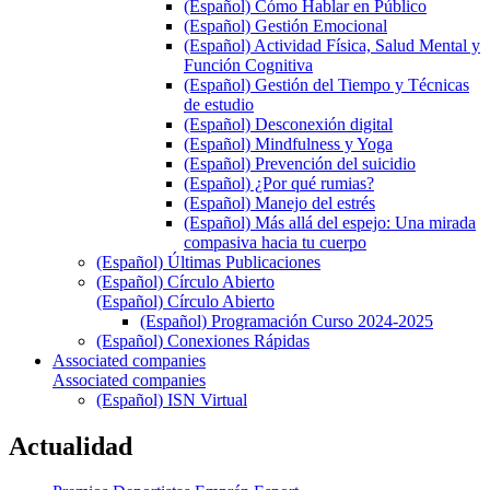
(Español) Cómo Hablar en Público
(Español) Gestión Emocional
(Español) Actividad Física, Salud Mental y
Función Cognitiva
(Español) Gestión del Tiempo y Técnicas
de estudio
(Español) Desconexión digital
(Español) Mindfulness y Yoga
(Español) Prevención del suicidio
(Español) ¿Por qué rumias?
(Español) Manejo del estrés
(Español) Más allá del espejo: Una mirada
compasiva hacia tu cuerpo
(Español) Últimas Publicaciones
(Español) Círculo Abierto
(Español) Círculo Abierto
(Español) Programación Curso 2024-2025
(Español) Conexiones Rápidas
Associated companies
Associated companies
(Español) ISN Virtual
Actualidad