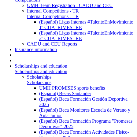
UMH Team Registration - CADU and CEU
Internal Competitions - TR
Internal Competitions - TR
(Español) Ligas Internas #TalentoEnMovimiento
1º CUATRIMESTRE
(Español) Ligas Internas #TalentoEnMovimiento
2º CUATRIMESTRE
CADU and CEU Reports
Insurance information
Scholarships and education
Scholarships and education
Scholarships
Scholarships
UMH PROMISES sports benefits
(Español) Becas Santander
(Español) Beca Formación Gestión Deportiva
2025
(Español) Beca Monitores Escuela de Verano y
Aula Junior
(Español) Beca Formación Programa "Promesas
Deportivas" 2025
(Español) Beca Formación Actividades Físico-