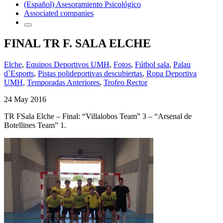
(Español) Asesoramiento Psicológico
Associated companies
FINAL TR F. SALA ELCHE
Elche
,
Equipos Deportivos UMH
,
Fotos
,
Fútbol sala
,
Palau
d`Esports
,
Pistas polideportivas descubiertas
,
Ropa Deportiva
UMH
,
Temporadas Anteriores
,
Trofeo Rector
24 May 2016
TR FSala Elche – Final: “Villalobos Team” 3 – “Arsenal de
Botellines Team” 1.