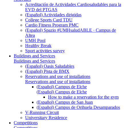
Acreditación de Actividades Cardiosaludables para la
EVD del PTGAS
(Español) Actividades dirigidas
College Sports Card TDU
Cardio Fitness Program PMC
(Español) Spazio #UMHsaludABLE · Campus de
Altea
UMH Pool
Healthy Break
Sport activities survey
Buildings and Services
Buildings and Services
(Español) Oasis Saludables
(Español) Pista de BMX
Reservations and use of installations
Reservations and use of installations
(Español) Campus de Elche
(Español) Campus de Elche
How to make a reservation for the gym
(Español) Campus de San Juan
(Español) Campus de Orihuela Desamparados
V-Running Circuit
Universitary Residence
Competitions
Competitions