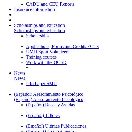
CADU and CEU Reports
Insurance information
Scholarships and education
Scholarships and education
Scholarships
+
Applications, Forms and Credits ECTS
UMH Sport Volunteers
Training courses
Work with the OCSD
+
News
News
Info Paper SMU
+
(Español) Asesoramiento Psicológico
(Español) Asesoramiento Psicológico
(Español) Becas y Ayudas
+
(Español) Talleres
+
(Español) Últimas Publicaciones
(Español) Círculo Abierto