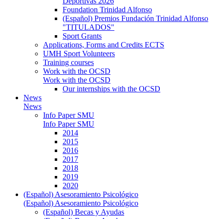
Deportivas 2026
Foundation Trinidad Alfonso
(Español) Premios Fundación Trinidad Alfonso
"TITULADOS"
Sport Grants
Applications, Forms and Credits ECTS
UMH Sport Volunteers
Training courses
Work with the OCSD
Work with the OCSD
Our internships with the OCSD
News
News
Info Paper SMU
Info Paper SMU
2014
2015
2016
2017
2018
2019
2020
(Español) Asesoramiento Psicológico
(Español) Asesoramiento Psicológico
(Español) Becas y Ayudas