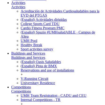
Activities
Activities
Acreditación de Actividades Cardiosaludables para la
EVD del PTGAS
(Español) Actividades dirigidas
College Sports Card TDU
Cardio Fitness Program PMC
(Español) Spazio #UMHsaludABLE · Campus de
Altea
UMH Pool
Healthy Break
Sport activities survey
Buildings and Services
Buildings and Services
(Español) Oasis Saludables
(Español) Pista de BMX
Reservations and use of installations
+
V-Running Circuit
Universitary Residence
Competitions
Competitions
UMH Team Registration - CADU and CEU
Internal Competitions - TR
+