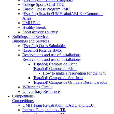
College Sports Card TDU
Cardio Fitness Program PMC
(Español) Spazio #UMHsaludABLE · Campus de
Altea
UMH Pool
Healthy Break
Sport activities survey
Buildings and Services
Buildings and Services
(Español) Oasis Saludables
(Español) Pista de BMX
Reservations and use of installations
Reservations and use of installations
(Español) Campus de Elche
(Español) Campus de Elche
How to make a reservation for the gym
(Español) Campus de San Juan
(Español) Campus de Orihuela Desamparados
V-Running Circuit
Universitary Residence
Competitions
Competitions
UMH Team Registration - CADU and CEU
Internal Competitions - TR