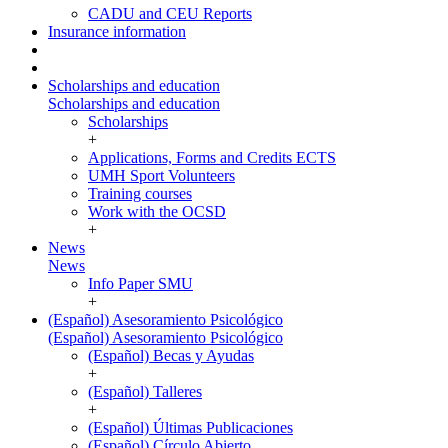
CADU and CEU Reports
Insurance information
Scholarships and education
Scholarships and education
Scholarships
+
Applications, Forms and Credits ECTS
UMH Sport Volunteers
Training courses
Work with the OCSD
+
News
News
Info Paper SMU
+
(Español) Asesoramiento Psicológico
(Español) Asesoramiento Psicológico
(Español) Becas y Ayudas
+
(Español) Talleres
+
(Español) Últimas Publicaciones
(Español) Círculo Abierto