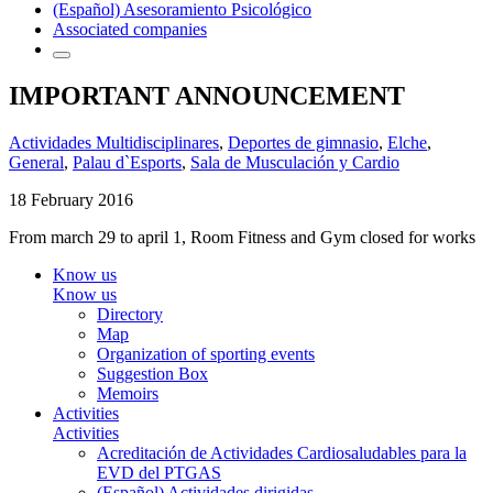
(Español) Asesoramiento Psicológico
Associated companies
IMPORTANT ANNOUNCEMENT
Actividades Multidisciplinares
,
Deportes de gimnasio
,
Elche
,
General
,
Palau d`Esports
,
Sala de Musculación y Cardio
18 February 2016
From march 29 to april 1, Room Fitness and Gym closed for works
Know us
Know us
Directory
Map
Organization of sporting events
Suggestion Box
Memoirs
Activities
Activities
Acreditación de Actividades Cardiosaludables para la
EVD del PTGAS
(Español) Actividades dirigidas