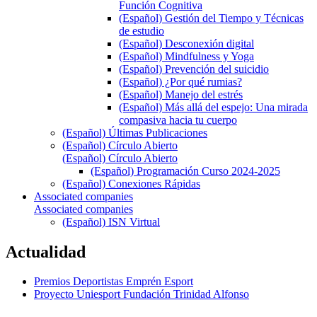
Función Cognitiva
(Español) Gestión del Tiempo y Técnicas
de estudio
(Español) Desconexión digital
(Español) Mindfulness y Yoga
(Español) Prevención del suicidio
(Español) ¿Por qué rumias?
(Español) Manejo del estrés
(Español) Más allá del espejo: Una mirada
compasiva hacia tu cuerpo
(Español) Últimas Publicaciones
(Español) Círculo Abierto
(Español) Círculo Abierto
(Español) Programación Curso 2024-2025
(Español) Conexiones Rápidas
Associated companies
Associated companies
(Español) ISN Virtual
Actualidad
Premios Deportistas Emprén Esport
Proyecto Uniesport Fundación Trinidad Alfonso