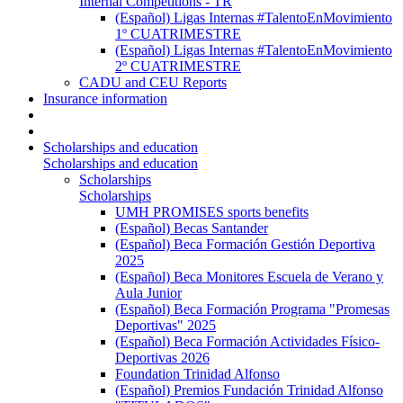
Internal Competitions - TR
(Español) Ligas Internas #TalentoEnMovimiento
1º CUATRIMESTRE
(Español) Ligas Internas #TalentoEnMovimiento
2º CUATRIMESTRE
CADU and CEU Reports
Insurance information
Scholarships and education
Scholarships and education
Scholarships
Scholarships
UMH PROMISES sports benefits
(Español) Becas Santander
(Español) Beca Formación Gestión Deportiva
2025
(Español) Beca Monitores Escuela de Verano y
Aula Junior
(Español) Beca Formación Programa "Promesas
Deportivas" 2025
(Español) Beca Formación Actividades Físico-
Deportivas 2026
Foundation Trinidad Alfonso
(Español) Premios Fundación Trinidad Alfonso