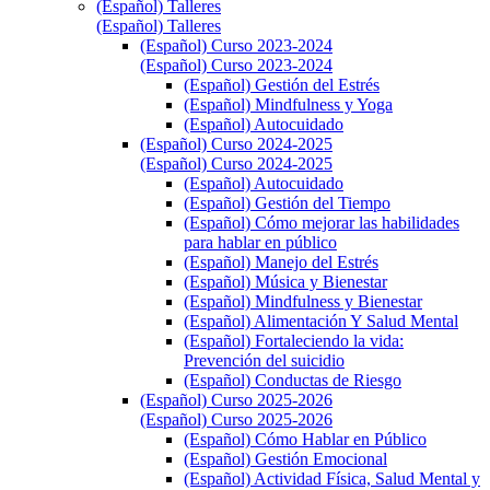
(Español) Talleres
(Español) Talleres
(Español) Curso 2023-2024
(Español) Curso 2023-2024
(Español) Gestión del Estrés
(Español) Mindfulness y Yoga
(Español) Autocuidado
(Español) Curso 2024-2025
(Español) Curso 2024-2025
(Español) Autocuidado
(Español) Gestión del Tiempo
(Español) Cómo mejorar las habilidades
para hablar en público
(Español) Manejo del Estrés
(Español) Música y Bienestar
(Español) Mindfulness y Bienestar
(Español) Alimentación Y Salud Mental
(Español) Fortaleciendo la vida:
Prevención del suicidio
(Español) Conductas de Riesgo
(Español) Curso 2025-2026
(Español) Curso 2025-2026
(Español) Cómo Hablar en Público
(Español) Gestión Emocional
(Español) Actividad Física, Salud Mental y