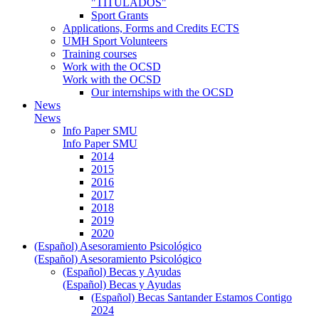
"TITULADOS"
Sport Grants
Applications, Forms and Credits ECTS
UMH Sport Volunteers
Training courses
Work with the OCSD
Work with the OCSD
Our internships with the OCSD
News
News
Info Paper SMU
Info Paper SMU
2014
2015
2016
2017
2018
2019
2020
(Español) Asesoramiento Psicológico
(Español) Asesoramiento Psicológico
(Español) Becas y Ayudas
(Español) Becas y Ayudas
(Español) Becas Santander Estamos Contigo
2024