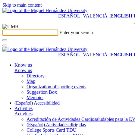
Skip to main content
ESPAÑOL
VALENCIÀ
ENGLISH
Enter your search
ESPAÑOL
VALENCIÀ
ENGLISH
Know us
Know us
Directory
Map
Organization of sporting events
Suggestion Box
Memoirs
(Español) Accesibilidad
Activities
Activities
Acreditación de Actividades Cardiosaludables para la
(Español) Actividades dirigidas
College Sports Card TDU