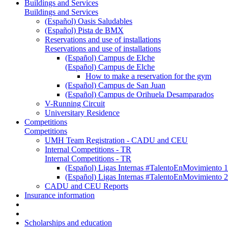
Buildings and Services
Buildings and Services
(Español) Oasis Saludables
(Español) Pista de BMX
Reservations and use of installations
Reservations and use of installations
(Español) Campus de Elche
(Español) Campus de Elche
How to make a reservation for the gym
(Español) Campus de San Juan
(Español) Campus de Orihuela Desamparados
V-Running Circuit
Universitary Residence
Competitions
Competitions
UMH Team Registration - CADU and CEU
Internal Competitions - TR
Internal Competitions - TR
(Español) Ligas Internas #TalentoEnMovimien
(Español) Ligas Internas #TalentoEnMovimien
CADU and CEU Reports
Insurance information
Scholarships and education