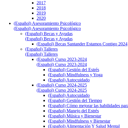
2017
2018
2019
2020
(Español) Asesoramiento Psicológico
(Español) Asesoramiento Psicológico
(Español) Becas y Ayudas
(Español) Becas y Ayudas
(Español) Becas Santander Estamos Contigo 2024
(Español) Talleres
(Español) Talleres
(Español) Curso 2023-2024
(Español) Curso 2023-2024
(Español) Gestión del Estrés
(Español) Mindfulness y Yoga
(Español) Autocuidado
(Español) Curso 2024-2025
(Español) Curso 2024-2025
(Español) Autocuidado
(Español) Gestión del Tiempo
(Español) Cómo mejorar las habilidades para
(Español) Manejo del Estrés
(Español) Música y Bienestar
(Español) Mindfulness y Bienestar
(Español) Alimentación Y Salud Mental