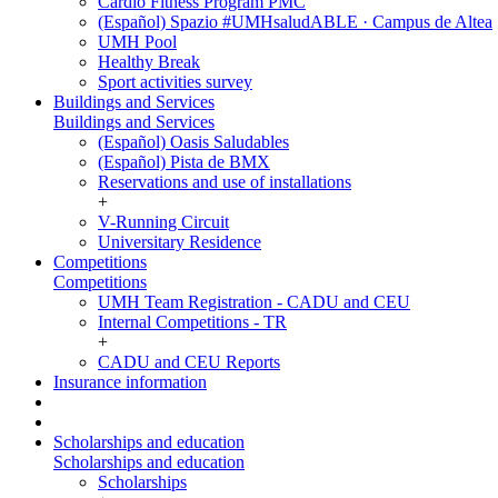
Cardio Fitness Program PMC
(Español) Spazio #UMHsaludABLE · Campus de Altea
UMH Pool
Healthy Break
Sport activities survey
Buildings and Services
Buildings and Services
(Español) Oasis Saludables
(Español) Pista de BMX
Reservations and use of installations
+
V-Running Circuit
Universitary Residence
Competitions
Competitions
UMH Team Registration - CADU and CEU
Internal Competitions - TR
+
CADU and CEU Reports
Insurance information
Scholarships and education
Scholarships and education
Scholarships