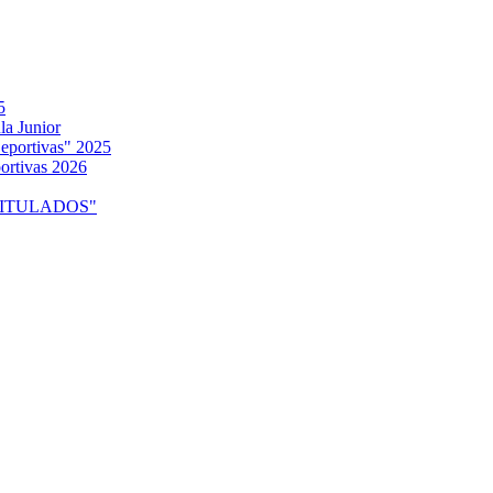
5
la Junior
eportivas" 2025
ortivas 2026
o "TITULADOS"