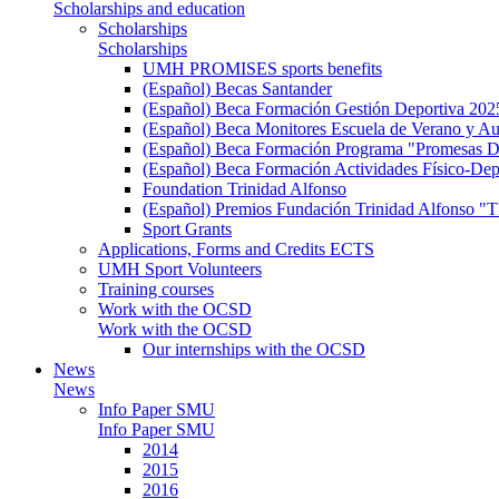
Scholarships and education
Scholarships
Scholarships
UMH PROMISES sports benefits
(Español) Becas Santander
(Español) Beca Formación Gestión Deportiva 202
(Español) Beca Monitores Escuela de Verano y Au
(Español) Beca Formación Programa "Promesas D
(Español) Beca Formación Actividades Físico-Dep
Foundation Trinidad Alfonso
(Español) Premios Fundación Trinidad Alfons
Sport Grants
Applications, Forms and Credits ECTS
UMH Sport Volunteers
Training courses
Work with the OCSD
Work with the OCSD
Our internships with the OCSD
News
News
Info Paper SMU
Info Paper SMU
2014
2015
2016