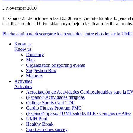
2 November 2010
El sábado 23 de octubre, a las 16.30h en el circuito habilitado para 
clasificación de la Universidad cuyo mejor clasificado recibirá un obs
Pincha aquí para descargarte los resultados, entre ellos los de la UMH
Know us
Know us
Directory
Map
Organization of sporting events
Suggestion Box
Memoirs
Activities
Activities
Acreditación de Actividades Cardiosaludables para la
(Español) Actividades dirigidas
College Sports Card TDU
Cardio Fitness Program PMC
(Español) Spazio #UMHsaludABLE · Campus de Altea
UMH Pool
Healthy Break
Sport activities survey