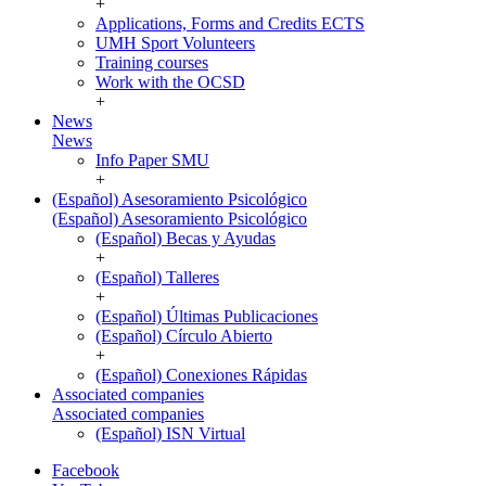
+
Applications, Forms and Credits ECTS
UMH Sport Volunteers
Training courses
Work with the OCSD
+
News
News
Info Paper SMU
+
(Español) Asesoramiento Psicológico
(Español) Asesoramiento Psicológico
(Español) Becas y Ayudas
+
(Español) Talleres
+
(Español) Últimas Publicaciones
(Español) Círculo Abierto
+
(Español) Conexiones Rápidas
Associated companies
Associated companies
(Español) ISN Virtual
Facebook