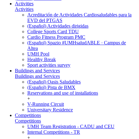
Activities
Activities
Acreditación de Actividades Cardiosaludables para la
EVD del PTGAS
(Español) Actividades dirigidas
College Sports Card TDU
Cardio Fitness Program PMC
(Español) Spazio #UMHsaludABLE · Campus de
Altea
UMH Pool
Healthy Break
Sport activities survey
Buildings and Services
Buildings and Services
(Español) Oasis Saludables
(Español) Pista de BMX
Reservations and use of installations
+
V-Running Circuit
Universitary Residence
Competitions
Competitions
UMH Team Registration - CADU and CEU
Internal Competitions - TR
+