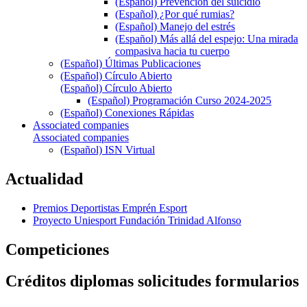
(Español) Prevención del suicidio
(Español) ¿Por qué rumias?
(Español) Manejo del estrés
(Español) Más allá del espejo: Una mirada
compasiva hacia tu cuerpo
(Español) Últimas Publicaciones
(Español) Círculo Abierto
(Español) Círculo Abierto
(Español) Programación Curso 2024-2025
(Español) Conexiones Rápidas
Associated companies
Associated companies
(Español) ISN Virtual
Actualidad
Premios Deportistas Emprén Esport
Proyecto Uniesport Fundación Trinidad Alfonso
Competiciones
Créditos diplomas solicitudes formularios