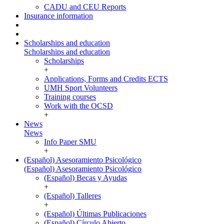
CADU and CEU Reports
Insurance information
Scholarships and education
Scholarships and education
Scholarships
+
Applications, Forms and Credits ECTS
UMH Sport Volunteers
Training courses
Work with the OCSD
+
News
News
Info Paper SMU
+
(Español) Asesoramiento Psicológico
(Español) Asesoramiento Psicológico
(Español) Becas y Ayudas
+
(Español) Talleres
+
(Español) Últimas Publicaciones
(Español) Círculo Abierto