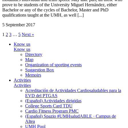
prove to be students of the University Miguel Hernández, either
Bachelor or any of the cycles of Bachelor, Master and PhD
qualifications taught at the UMH, as well [...]
5 September 2017
1
2
3
…
5
Next »
Know us
Know us
Directory
Map
Organization of sporting events
Suggestion Box
Memoirs
Activities
Activities
Acreditación de Actividades Cardiosaludables para la
EVD del PTGAS
(Español) Actividades dirigidas
College Sports Card TDU
Cardio Fitness Program PMC
(Español) Spazio #UMHsaludABLE · Campus de
Altea
UMH Pool