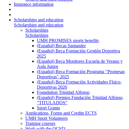
Insurance information
Scholarships and education
Scholarships and education
Scholarships
Scholarships
UMH PROMISES sports benefits
(Español) Becas Santander
(Español) Beca Formación Gestión Deportiva
2025
(Español) Beca Monitores Escuela de Verano y
Aula Junior
(Español) Beca Formación Programa "Promesas
Deportivas" 2025
(Español) Beca Formación Actividades Físico-
Deportivas 2026
Foundation Trinidad Alfonso
(Español) Premios Fundación Trinidad Alfonso
"TITULADOS"
Sport Grants
Applications, Forms and Credits ECTS
UMH Sport Volunteers
Training courses
Work with the OCSD