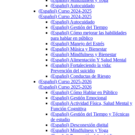
(Español) Mindfulness y Yoga
(Español) Autocuidado
(Español) Curso 2024-2025
(Español) Curso 2024-2025
(Español) Autocuidado
(Español) Gestión del Tiempo
(Español) Cómo mejorar las habilidades
para hablar en público
(Español) Manejo del Estrés
(Español) Música y Bienestar
(Español) Mindfulness y Bienestar
(Español) Alimentación Y Salud Mental
(Español) Fortaleciendo la vida:
Prevención del suicidio
(Español) Conductas de Riesgo
(Español) Curso 2025-2026
(Español) Curso 2025-2026
(Español) Cómo Hablar en Público
(Español) Gestión Emocional
(Español) Actividad Física, Salud Mental y
Función Cognitiva
(Español) Gestión del Tiempo y Técnicas
de estudio
(Español) Desconexión digital
(Español) Mindfulness y Yoga