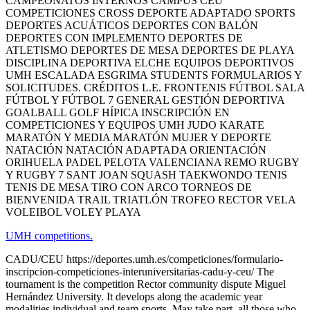
CAMPEONATOS INTERNOS CAMPUS CEU
COMPETICIONES CROSS DEPORTE ADAPTADO SPORTS
DEPORTES ACUÁTICOS DEPORTES CON BALÓN
DEPORTES CON IMPLEMENTO DEPORTES DE
ATLETISMO DEPORTES DE MESA DEPORTES DE PLAYA
DISCIPLINA DEPORTIVA ELCHE EQUIPOS DEPORTIVOS
UMH ESCALADA ESGRIMA STUDENTS FORMULARIOS Y
SOLICITUDES. CRÉDITOS L.E. FRONTENIS FÚTBOL SALA
FÚTBOL Y FÚTBOL 7 GENERAL GESTIÓN DEPORTIVA
GOALBALL GOLF HÍPICA INSCRIPCIÓN EN
COMPETICIONES Y EQUIPOS UMH JUDO KARATE
MARATÓN Y MEDIA MARATÓN MUJER Y DEPORTE
NATACIÓN NATACIÓN ADAPTADA ORIENTACIÓN
ORIHUELA PADEL PELOTA VALENCIANA REMO RUGBY
Y RUGBY 7 SANT JOAN SQUASH TAEKWONDO TENIS
TENIS DE MESA TIRO CON ARCO TORNEOS DE
BIENVENIDA TRAIL TRIATLÓN TROFEO RECTOR VELA
VOLEIBOL VOLEY PLAYA
UMH competitions.
CADU/CEU https://deportes.umh.es/competiciones/formulario-
inscripcion-competiciones-interuniversitarias-cadu-y-ceu/ The
tournament is the competition Rector community dispute Miguel
Hernández University. It develops along the academic year
modalities individual and team sports. May take part, all those who