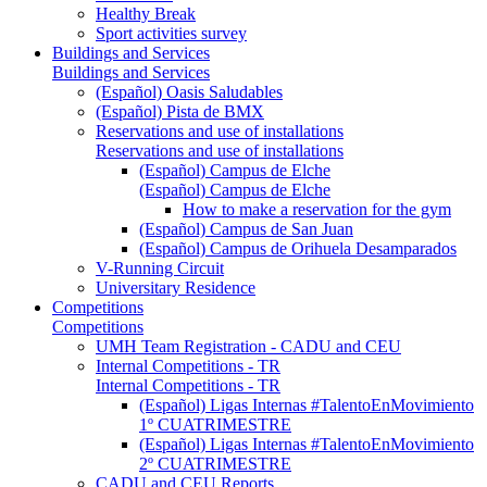
Healthy Break
Sport activities survey
Buildings and Services
Buildings and Services
(Español) Oasis Saludables
(Español) Pista de BMX
Reservations and use of installations
Reservations and use of installations
(Español) Campus de Elche
(Español) Campus de Elche
How to make a reservation for the gym
(Español) Campus de San Juan
(Español) Campus de Orihuela Desamparados
V-Running Circuit
Universitary Residence
Competitions
Competitions
UMH Team Registration - CADU and CEU
Internal Competitions - TR
Internal Competitions - TR
(Español) Ligas Internas #TalentoEnMovimiento
1º CUATRIMESTRE
(Español) Ligas Internas #TalentoEnMovimiento
2º CUATRIMESTRE
CADU and CEU Reports