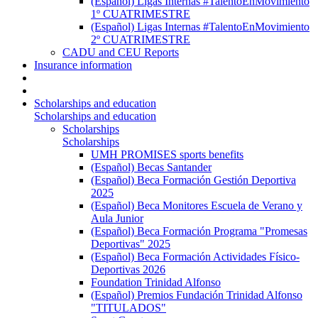
(Español) Ligas Internas #TalentoEnMovimiento
1º CUATRIMESTRE
(Español) Ligas Internas #TalentoEnMovimiento
2º CUATRIMESTRE
CADU and CEU Reports
Insurance information
Scholarships and education
Scholarships and education
Scholarships
Scholarships
UMH PROMISES sports benefits
(Español) Becas Santander
(Español) Beca Formación Gestión Deportiva
2025
(Español) Beca Monitores Escuela de Verano y
Aula Junior
(Español) Beca Formación Programa "Promesas
Deportivas" 2025
(Español) Beca Formación Actividades Físico-
Deportivas 2026
Foundation Trinidad Alfonso
(Español) Premios Fundación Trinidad Alfonso
"TITULADOS"