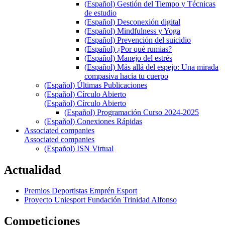
(Español) Gestión del Tiempo y Técnicas
de estudio
(Español) Desconexión digital
(Español) Mindfulness y Yoga
(Español) Prevención del suicidio
(Español) ¿Por qué rumias?
(Español) Manejo del estrés
(Español) Más allá del espejo: Una mirada
compasiva hacia tu cuerpo
(Español) Últimas Publicaciones
(Español) Círculo Abierto
(Español) Círculo Abierto
(Español) Programación Curso 2024-2025
(Español) Conexiones Rápidas
Associated companies
Associated companies
(Español) ISN Virtual
Actualidad
Premios Deportistas Emprén Esport
Proyecto Uniesport Fundación Trinidad Alfonso
Competiciones