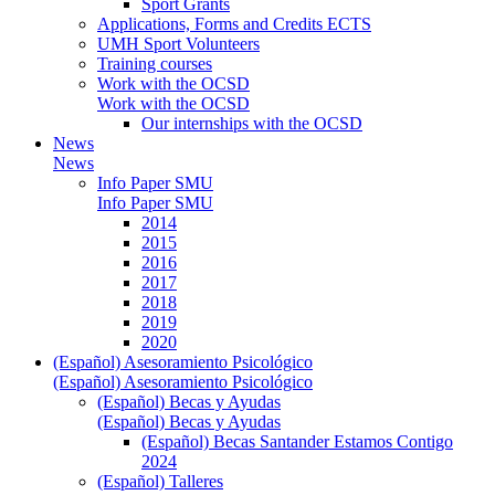
Sport Grants
Applications, Forms and Credits ECTS
UMH Sport Volunteers
Training courses
Work with the OCSD
Work with the OCSD
Our internships with the OCSD
News
News
Info Paper SMU
Info Paper SMU
2014
2015
2016
2017
2018
2019
2020
(Español) Asesoramiento Psicológico
(Español) Asesoramiento Psicológico
(Español) Becas y Ayudas
(Español) Becas y Ayudas
(Español) Becas Santander Estamos Contigo
2024
(Español) Talleres