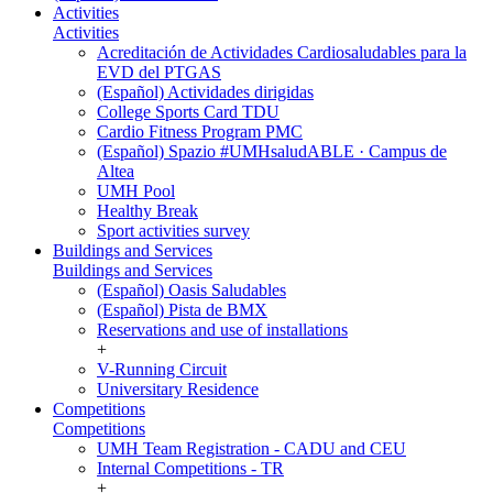
Activities
Activities
Acreditación de Actividades Cardiosaludables para la
EVD del PTGAS
(Español) Actividades dirigidas
College Sports Card TDU
Cardio Fitness Program PMC
(Español) Spazio #UMHsaludABLE · Campus de
Altea
UMH Pool
Healthy Break
Sport activities survey
Buildings and Services
Buildings and Services
(Español) Oasis Saludables
(Español) Pista de BMX
Reservations and use of installations
+
V-Running Circuit
Universitary Residence
Competitions
Competitions
UMH Team Registration - CADU and CEU
Internal Competitions - TR
+