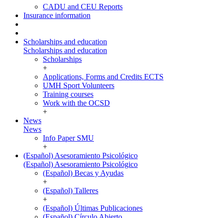
CADU and CEU Reports
Insurance information
Scholarships and education
Scholarships and education
Scholarships
+
Applications, Forms and Credits ECTS
UMH Sport Volunteers
Training courses
Work with the OCSD
+
News
News
Info Paper SMU
+
(Español) Asesoramiento Psicológico
(Español) Asesoramiento Psicológico
(Español) Becas y Ayudas
+
(Español) Talleres
+
(Español) Últimas Publicaciones
(Español) Círculo Abierto