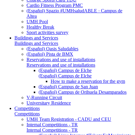
Cardio Fitness Program PMC
(Español) Spazio #UMHsaludABLE · Campus de
Altea
UMH Pool
Healthy Break
Sport activities survey
Buildings and Services
Buildings and Services
(Español) Oasis Saludables
(Español) Pista de BMX
Reservations and use of installations
Reservations and use of installations
(Español) Campus de Elche
(Español) Campus de Elche
How to make a reservation for the gym
(Español) Campus de San Juan
(Español) Campus de Orihuela Desamparados
V-Running Circuit
Universitary Residence
Competitions
Competitions
UMH Team Registration - CADU and CEU
Internal Competitions - TR
Internal Competitions - TR