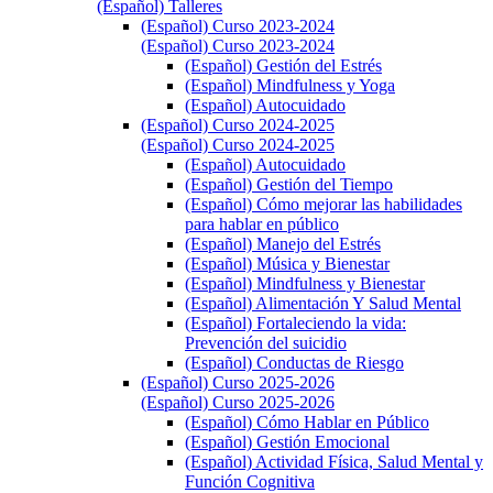
(Español) Talleres
(Español) Curso 2023-2024
(Español) Curso 2023-2024
(Español) Gestión del Estrés
(Español) Mindfulness y Yoga
(Español) Autocuidado
(Español) Curso 2024-2025
(Español) Curso 2024-2025
(Español) Autocuidado
(Español) Gestión del Tiempo
(Español) Cómo mejorar las habilidades
para hablar en público
(Español) Manejo del Estrés
(Español) Música y Bienestar
(Español) Mindfulness y Bienestar
(Español) Alimentación Y Salud Mental
(Español) Fortaleciendo la vida:
Prevención del suicidio
(Español) Conductas de Riesgo
(Español) Curso 2025-2026
(Español) Curso 2025-2026
(Español) Cómo Hablar en Público
(Español) Gestión Emocional
(Español) Actividad Física, Salud Mental y
Función Cognitiva