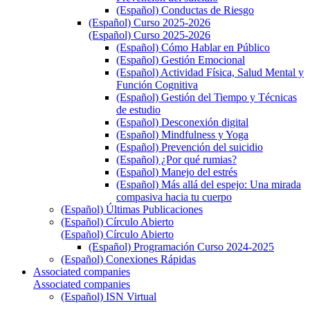
(Español) Conductas de Riesgo
(Español) Curso 2025-2026
(Español) Curso 2025-2026
(Español) Cómo Hablar en Público
(Español) Gestión Emocional
(Español) Actividad Física, Salud Mental y
Función Cognitiva
(Español) Gestión del Tiempo y Técnicas
de estudio
(Español) Desconexión digital
(Español) Mindfulness y Yoga
(Español) Prevención del suicidio
(Español) ¿Por qué rumias?
(Español) Manejo del estrés
(Español) Más allá del espejo: Una mirada
compasiva hacia tu cuerpo
(Español) Últimas Publicaciones
(Español) Círculo Abierto
(Español) Círculo Abierto
(Español) Programación Curso 2024-2025
(Español) Conexiones Rápidas
Associated companies
Associated companies
(Español) ISN Virtual