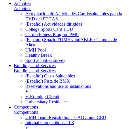
Activities
Activities
Acreditación de Actividades Cardiosaludables para la
EVD del PTGAS
(Español) Actividades dirigidas
College Sports Card TDU
Cardio Fitness Program PMC
(Español) Spazio #UMHsaludABLE · Campus de
Altea
UMH Pool
Healthy Break
Sport activities survey
Buildings and Services
Buildings and Services
(Español) Oasis Saludables
(Español) Pista de BMX
Reservations and use of installations
+
V-Running Circuit
Universitary Residence
Competitions
Competitions
UMH Team Registration - CADU and CEU
Internal Competitions - TR
+