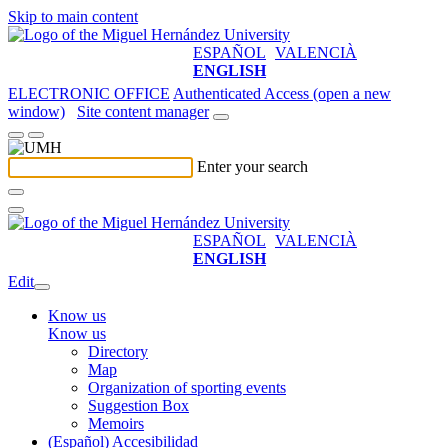
Skip to main content
ESPAÑOL
VALENCIÀ
ENGLISH
ELECTRONIC OFFICE
Authenticated Access (open a new
window)
Site content manager
Enter your search
ESPAÑOL
VALENCIÀ
ENGLISH
Edit
Know us
Know us
Directory
Map
Organization of sporting events
Suggestion Box
Memoirs
(Español) Accesibilidad