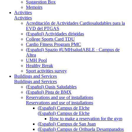
Suggestion Box
Memoirs
Activities
Activities
Acreditación de Actividades Cardiosaludables para la
EVD del PTGAS
(Español) Actividades dirigidas
College Sports Card TDU
Cardio Fitness Program PMC
(Español) Spazio #UMHsaludABLE · Campus de
Altea
UMH Pool
Healthy Break
Sport activities survey
Buildings and Services
Buildings and Services
(Español) Oasis Saludables
(Español) Pista de BMX
Reservations and use of installations
Reservations and use of installations
(Español) Campus de Elche
(Español) Campus de Elche
How to make a reservation for the gym
(Español) Campus de San Juan
(Español) Campus de Orihuela Desamparados