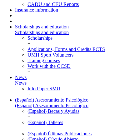
CADU and CEU Reports
Insurance information
Scholarships and education
Scholarships and education
Scholarships
+
Applications, Forms and Credits ECTS
UMH Sport Volunteers
Training courses
Work with the OCSD
+
News
News
Info Paper SMU
+
(Español) Asesoramiento Psicológico
(Español) Asesoramiento Psicológico
(Español) Becas y Ayudas
+
(Español) Talleres
+
(Español) Últimas Publicaciones
(Español) Círculo Abierto