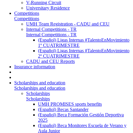
V-Running Circuit
Universitary Residence
Competitions
Competitions
UMH Team Registration - CADU and CEU
Internal Competitions - TR
Internal Competitions - TR
(Español) Ligas Internas #TalentoEnMovimiento
1º CUATRIMESTRE
(Español) Ligas Internas #TalentoEnMovimiento
2º CUATRIMESTRE
CADU and CEU Reports
Insurance information
Scholarships and education
Scholarships and education
Scholarships
Scholarships
UMH PROMISES sports benefits
(Español) Becas Santander
(Español) Beca Formación Gestión Deportiva
2025
(Español) Beca Monitores Escuela de Verano y
Aula Junior