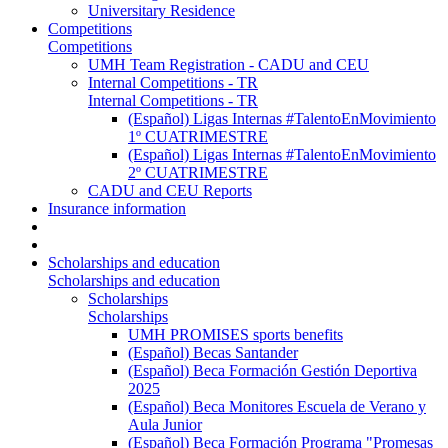
Universitary Residence
Competitions
Competitions
UMH Team Registration - CADU and CEU
Internal Competitions - TR
Internal Competitions - TR
(Español) Ligas Internas #TalentoEnMovimiento
1º CUATRIMESTRE
(Español) Ligas Internas #TalentoEnMovimiento
2º CUATRIMESTRE
CADU and CEU Reports
Insurance information
Scholarships and education
Scholarships and education
Scholarships
Scholarships
UMH PROMISES sports benefits
(Español) Becas Santander
(Español) Beca Formación Gestión Deportiva
2025
(Español) Beca Monitores Escuela de Verano y
Aula Junior
(Español) Beca Formación Programa "Promesas