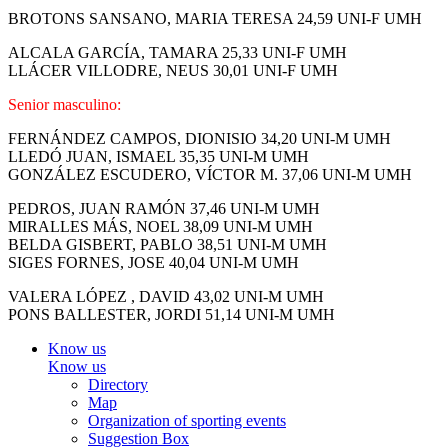
BROTONS SANSANO, MARIA TERESA 24,59 UNI-F UMH
ALCALA GARCÍA, TAMARA 25,33 UNI-F UMH
LLÁCER VILLODRE, NEUS 30,01 UNI-F UMH
Senior masculino:
FERNÁNDEZ CAMPOS, DIONISIO 34,20 UNI-M UMH
LLEDÓ JUAN, ISMAEL 35,35 UNI-M UMH
GONZÁLEZ ESCUDERO, VÍCTOR M. 37,06 UNI-M UMH
PEDROS, JUAN RAMÓN 37,46 UNI-M UMH
MIRALLES MÁS, NOEL 38,09 UNI-M UMH
BELDA GISBERT, PABLO 38,51 UNI-M UMH
SIGES FORNES, JOSE 40,04 UNI-M UMH
VALERA LÓPEZ , DAVID 43,02 UNI-M UMH
PONS BALLESTER, JORDI 51,14 UNI-M UMH
Know us
Know us
Directory
Map
Organization of sporting events
Suggestion Box