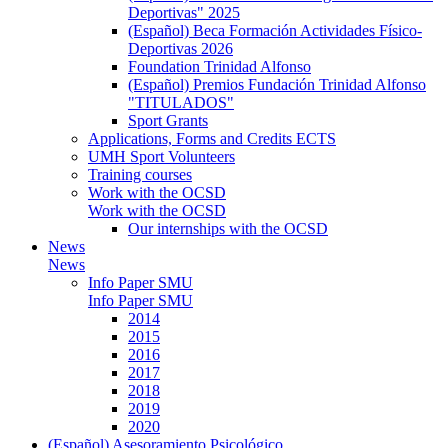
Deportivas" 2025
(Español) Beca Formación Actividades Físico-
Deportivas 2026
Foundation Trinidad Alfonso
(Español) Premios Fundación Trinidad Alfonso
"TITULADOS"
Sport Grants
Applications, Forms and Credits ECTS
UMH Sport Volunteers
Training courses
Work with the OCSD
Work with the OCSD
Our internships with the OCSD
News
News
Info Paper SMU
Info Paper SMU
2014
2015
2016
2017
2018
2019
2020
(Español) Asesoramiento Psicológico