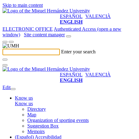
Skip to main content
ESPAÑOL
VALENCIÀ
ENGLISH
ELECTRONIC OFFICE
Authenticated Access (open a new
window)
Site content manager
Enter your search
ESPAÑOL
VALENCIÀ
ENGLISH
Edit
Know us
Know us
Directory
Map
Organization of sporting events
Suggestion Box
Memoirs
(Español) Accesibilidad