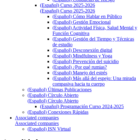
(Español) Curso 2025-2026
(Español) Curso 2025-2026
(Español) Cómo Hablar en Público
(Español) Gestión Emocional
(Español) Actividad Física, Salud Mental y
Función Cognitiva
(Español) Gestión del Tiempo y Técnicas
de estudio
(Español) Desconexión digital
(Español) Mindfulness y Yoga
(Español) Prevención del suicidio
(Español) ¿Por qué rumias?
(Español) Manejo del estrés
(Español) Más allá del espejo: Una mirada
compasiva hacia tu cuerpo
(Español) Últimas Publicaciones
(Español) Círculo Abierto
(Español) Círculo Abierto
(Español) Programación Curso 2024-2025
(Español) Conexiones Rápidas
Associated companies
Associated companies
(Español) ISN Virtual