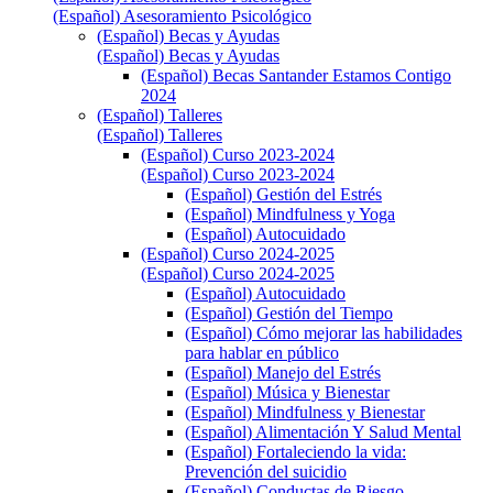
(Español) Asesoramiento Psicológico
(Español) Becas y Ayudas
(Español) Becas y Ayudas
(Español) Becas Santander Estamos Contigo
2024
(Español) Talleres
(Español) Talleres
(Español) Curso 2023-2024
(Español) Curso 2023-2024
(Español) Gestión del Estrés
(Español) Mindfulness y Yoga
(Español) Autocuidado
(Español) Curso 2024-2025
(Español) Curso 2024-2025
(Español) Autocuidado
(Español) Gestión del Tiempo
(Español) Cómo mejorar las habilidades
para hablar en público
(Español) Manejo del Estrés
(Español) Música y Bienestar
(Español) Mindfulness y Bienestar
(Español) Alimentación Y Salud Mental
(Español) Fortaleciendo la vida:
Prevención del suicidio
(Español) Conductas de Riesgo