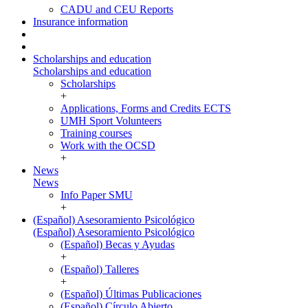
CADU and CEU Reports
Insurance information
Scholarships and education
Scholarships and education
Scholarships
+
Applications, Forms and Credits ECTS
UMH Sport Volunteers
Training courses
Work with the OCSD
+
News
News
Info Paper SMU
+
(Español) Asesoramiento Psicológico
(Español) Asesoramiento Psicológico
(Español) Becas y Ayudas
+
(Español) Talleres
+
(Español) Últimas Publicaciones
(Español) Círculo Abierto