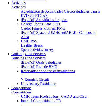
Activities
Activities
Acreditación de Actividades Cardiosaludables para la
EVD del PTGAS
(Español) Actividades dirigidas
College Sports Card TDU
Cardio Fitness Program PMC
(Español) Spazio #UMHsaludABLE · Campus de
Altea
UMH Pool
Healthy Break
Sport activities survey
Buildings and Services
Buildings and Services
(Español) Oasis Saludables
(Español) Pista de BMX
Reservations and use of installations
+
V-Running Circuit
Universitary Residence
Competitions
Competitions
UMH Team Registration - CADU and CEU
Internal Competitions - TR
+