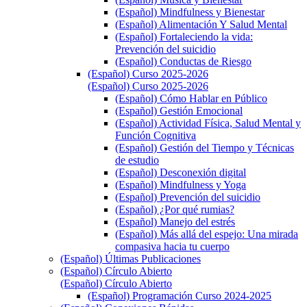
(Español) Mindfulness y Bienestar
(Español) Alimentación Y Salud Mental
(Español) Fortaleciendo la vida:
Prevención del suicidio
(Español) Conductas de Riesgo
(Español) Curso 2025-2026
(Español) Curso 2025-2026
(Español) Cómo Hablar en Público
(Español) Gestión Emocional
(Español) Actividad Física, Salud Mental y
Función Cognitiva
(Español) Gestión del Tiempo y Técnicas
de estudio
(Español) Desconexión digital
(Español) Mindfulness y Yoga
(Español) Prevención del suicidio
(Español) ¿Por qué rumias?
(Español) Manejo del estrés
(Español) Más allá del espejo: Una mirada
compasiva hacia tu cuerpo
(Español) Últimas Publicaciones
(Español) Círculo Abierto
(Español) Círculo Abierto
(Español) Programación Curso 2024-2025