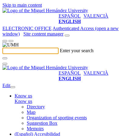
Skip to main content
ESPAÑOL
VALENCIÀ
ENGLISH
ELECTRONIC OFFICE
Authenticated Access (open a new
window)
Site content manager
Enter your search
ESPAÑOL
VALENCIÀ
ENGLISH
Edit
Know us
Know us
Directory
Map
Organization of sporting events
Suggestion Box
Memoirs
(Español) Accesibilidad