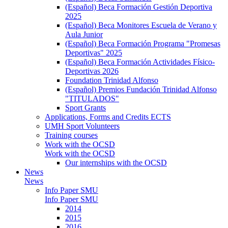
(Español) Beca Formación Gestión Deportiva
2025
(Español) Beca Monitores Escuela de Verano y
Aula Junior
(Español) Beca Formación Programa "Promesas
Deportivas" 2025
(Español) Beca Formación Actividades Físico-
Deportivas 2026
Foundation Trinidad Alfonso
(Español) Premios Fundación Trinidad Alfonso
"TITULADOS"
Sport Grants
Applications, Forms and Credits ECTS
UMH Sport Volunteers
Training courses
Work with the OCSD
Work with the OCSD
Our internships with the OCSD
News
News
Info Paper SMU
Info Paper SMU
2014
2015
2016