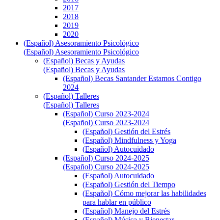
2017
2018
2019
2020
(Español) Asesoramiento Psicológico
(Español) Asesoramiento Psicológico
(Español) Becas y Ayudas
(Español) Becas y Ayudas
(Español) Becas Santander Estamos Contigo
2024
(Español) Talleres
(Español) Talleres
(Español) Curso 2023-2024
(Español) Curso 2023-2024
(Español) Gestión del Estrés
(Español) Mindfulness y Yoga
(Español) Autocuidado
(Español) Curso 2024-2025
(Español) Curso 2024-2025
(Español) Autocuidado
(Español) Gestión del Tiempo
(Español) Cómo mejorar las habilidades
para hablar en público
(Español) Manejo del Estrés
(Español) Música y Bienestar