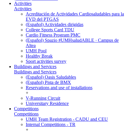
Activities
Activities
Acreditación de Actividades Cardiosaludables para la
EVD del PTGAS
(Español) Actividades dirigidas
College Sports Card TDU
Cardio Fitness Program PMC
(Español) Spazio #UMHsaludABLE · Campus de
Altea
UMH Pool
Healthy Break
Sport activities survey
Buildings and Services
Buildings and Services
(Español) Oasis Saludables
(Español) Pista de BMX
Reservations and use of installations
+
V-Running Circuit
Universitary Residence
Competitions
Competitions
UMH Team Registration - CADU and CEU
Internal Competitions - TR
+