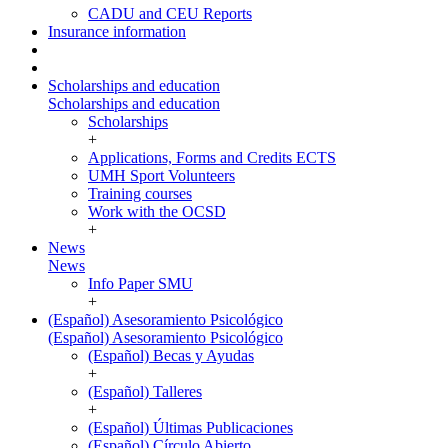
CADU and CEU Reports
Insurance information
Scholarships and education
Scholarships and education
Scholarships
+
Applications, Forms and Credits ECTS
UMH Sport Volunteers
Training courses
Work with the OCSD
+
News
News
Info Paper SMU
+
(Español) Asesoramiento Psicológico
(Español) Asesoramiento Psicológico
(Español) Becas y Ayudas
+
(Español) Talleres
+
(Español) Últimas Publicaciones
(Español) Círculo Abierto