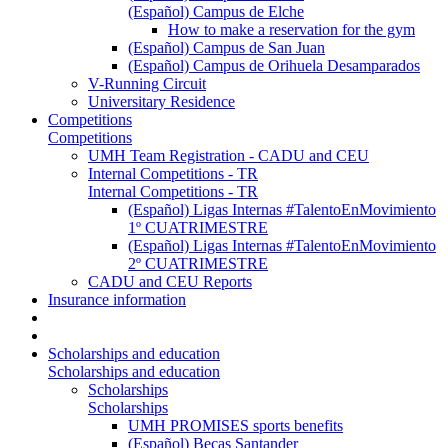
(Español) Campus de Elche
How to make a reservation for the gym
(Español) Campus de San Juan
(Español) Campus de Orihuela Desamparados
V-Running Circuit
Universitary Residence
Competitions
Competitions
UMH Team Registration - CADU and CEU
Internal Competitions - TR
Internal Competitions - TR
(Español) Ligas Internas #TalentoEnMovimiento
1º CUATRIMESTRE
(Español) Ligas Internas #TalentoEnMovimiento
2º CUATRIMESTRE
CADU and CEU Reports
Insurance information
Scholarships and education
Scholarships and education
Scholarships
Scholarships
UMH PROMISES sports benefits
(Español) Becas Santander