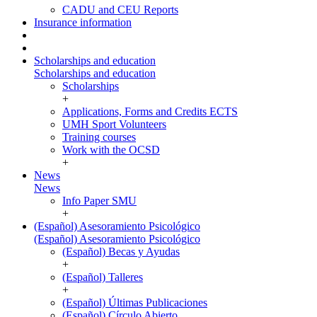
CADU and CEU Reports
Insurance information
Scholarships and education
Scholarships and education
Scholarships
+
Applications, Forms and Credits ECTS
UMH Sport Volunteers
Training courses
Work with the OCSD
+
News
News
Info Paper SMU
+
(Español) Asesoramiento Psicológico
(Español) Asesoramiento Psicológico
(Español) Becas y Ayudas
+
(Español) Talleres
+
(Español) Últimas Publicaciones
(Español) Círculo Abierto