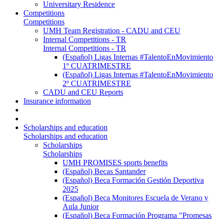
Universitary Residence
Competitions
Competitions
UMH Team Registration - CADU and CEU
Internal Competitions - TR
Internal Competitions - TR
(Español) Ligas Internas #TalentoEnMovimiento
1º CUATRIMESTRE
(Español) Ligas Internas #TalentoEnMovimiento
2º CUATRIMESTRE
CADU and CEU Reports
Insurance information
Scholarships and education
Scholarships and education
Scholarships
Scholarships
UMH PROMISES sports benefits
(Español) Becas Santander
(Español) Beca Formación Gestión Deportiva
2025
(Español) Beca Monitores Escuela de Verano y
Aula Junior
(Español) Beca Formación Programa "Promesas