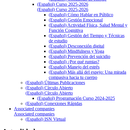
(Español) Curso 2025-2026
(Español) Curso 2025-2026
(Español) Cómo Hablar en Público
(Español) Gestión Emocional
(Español) Actividad Física, Salud Mental y
Función Cognitiva
(Español) Gestión del Tiempo y Técnicas
de estudio
(Español) Desconexión digital
(Español) Mindfulness y Yoga
(Español) Prevención del suicidio
(Español) ¿Por qué rumias?
(Español) Manejo del estrés
(Español) Más allá del espejo: Una mirada
compasiva hacia tu cuerpo
(Español) Últimas Publicaciones
(Español) Círculo Abierto
(Español) Círculo Abierto
(Español) Programación Curso 2024-2025
(Español) Conexiones Rápidas
Associated companies
Associated companies
(Español) ISN Virtual