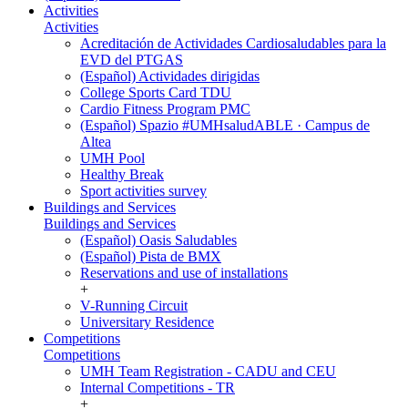
Activities
Activities
Acreditación de Actividades Cardiosaludables para la
EVD del PTGAS
(Español) Actividades dirigidas
College Sports Card TDU
Cardio Fitness Program PMC
(Español) Spazio #UMHsaludABLE · Campus de
Altea
UMH Pool
Healthy Break
Sport activities survey
Buildings and Services
Buildings and Services
(Español) Oasis Saludables
(Español) Pista de BMX
Reservations and use of installations
+
V-Running Circuit
Universitary Residence
Competitions
Competitions
UMH Team Registration - CADU and CEU
Internal Competitions - TR
+