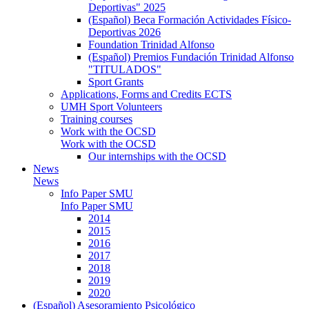
Deportivas" 2025
(Español) Beca Formación Actividades Físico-
Deportivas 2026
Foundation Trinidad Alfonso
(Español) Premios Fundación Trinidad Alfonso
"TITULADOS"
Sport Grants
Applications, Forms and Credits ECTS
UMH Sport Volunteers
Training courses
Work with the OCSD
Work with the OCSD
Our internships with the OCSD
News
News
Info Paper SMU
Info Paper SMU
2014
2015
2016
2017
2018
2019
2020
(Español) Asesoramiento Psicológico